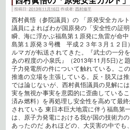
投稿日:
2013年11月16日
作成者:
西村修平
西村眞悟（参院議員）の 「原発安全カルト
議員によればわが国原発の「安全性の証明
瞬、海に浮かぶ福島第１原発に魚雷が命中
島第１原発３号機 平成２３年３月１２日
ルマガが転送されてきた。『武士の一分
あの程度の小泉氏』（2013年11月5日)
子力発電所の件について触れている。こ
推進の立場を主張している。反・脱又は
では論じないが、西村眞悟議員の見解には
実を無視か事実を意図的に歪曲しているこ
済み燃料）を再処理し安全性を高めて最終
されている 東日本巨大地震に伴う福島第
は、原子力発電における我が国の技術力の
あったのだ あれほどの、大災害の中でも