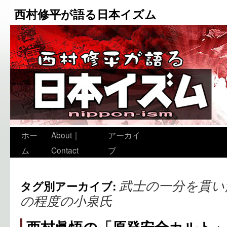
西村修平が語る日本イズム
ホー
About｜
アーカイ
ム
Contact
ブ
武士の一分を貫い
タグ別アーカイブ:
の程度の小泉氏
西村眞悟の「原発安全カルト」