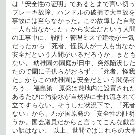
は「安全性の証明」であるとまで言い切っ
ブレーキ故障、ハンドルの破損で大事故
事故には至らなかった。この故障した自動
一人も出なかった」から安全だという人間
の工事中に、設計・管理ミスで建物が一気
だったから「死者、怪我人が一人も出な
安全だという人間がいるだろうか。まと
ない。 幼稚園の園庭が日中、突然陥没し
たので園に子供らがおらず、「死者、怪
た」からこの幼稚園は安全だという関係
ろう。 福島第一原発は敷地内に設置され
あるたびに汚染水が自然界に垂れ流され
立てすらない。そうした状況下で、「死者
ない」から、わが国原発の「安全性の証
うか。国会議員だからと言ってこんな戯
い訳はない。 以上、世間ではこれらの大