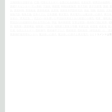
主権回復を目指す会
,
亡国
,
代替エネルギー
,
企業の社会的責任
,
住友化学
,
使用済み核燃料
,
原燃ＰＲセンター
,
六ヶ所村
,
六栄丸
,
再処理
,
利権分配集団
,
原子力村
,
原子力発電
,
原燃
,
原
故
,
原発利権
,
原発推進
,
原発推進派
,
反原発
,
国家基本問題研究所
,
国益
,
国難
,
売国奴
,
大和
射能汚染
,
教条主義
,
日本イズム
,
日本原燃
,
東京電力
,
東京電力とは魔法使いの弟子
,
東日本
女史の「意見広告」
,
武士の一分を貫いた平沼赳夫先生とあの程度の小泉氏
,
死者、犠牲者
野談話の白紙撤回を求める市民の会
,
津波
,
海外再処理
,
災害は挙国一致体制で挑む戦争
,
燃
所
,
福島第一原発事故
,
福島第一汚染水
,
福島第１原発３号機
,
米倉弘昌
,
経団連
,
経産省
,
統
行進
,
自然エネルギー
,
西村修平
,
西村修平ブログ
,
西村眞悟
,
西村眞悟（参院議員）の 「原
廃棄物貯蔵管理センター
,
魔法使いの弟子
,
魔法使いの弟子と東京電力
,
ＧＥ
|
コメントは受