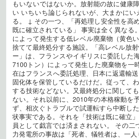
もいないではないか。放射能の故に健康
い いちいち論じられないが、大まかにい
る。 ↓ その一つ、「再処理し安全性を高
既に確立されている」 事実は全く異なる
によって発生する低レベル廃棄物（黄色
捨てて最終処分する施設。「高レベル放射
ー」は、フランスやイギリスに委託した
7100トン）によって発生した廃棄物を一
在はフランスへ委託処理、日本に返還輸
固化体を保管しているだけだ。従って、
する技術などない。又最終処分に関して
ない。それ以前に、2010年の本格稼動を
ず、相次ぐトラブルで試運転すら中断し
状事実である。それを「技術は既に確立
員として戯言では済まされない。 その二
力発電所の事故は「死者、犠牲者は、一人