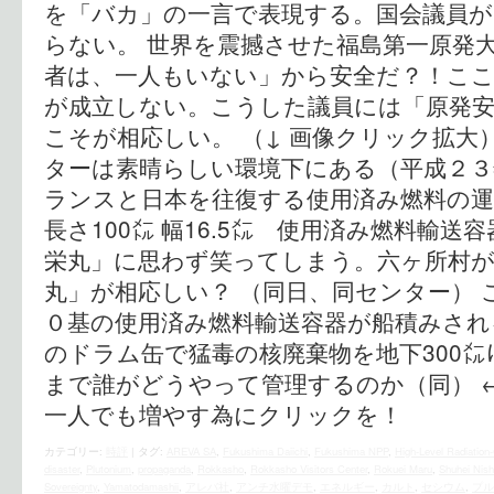
を「バカ」の一言で表現する。国会議員
らない。 世界を震撼させた福島第一原発
者は、一人もいない」から安全だ？！こ
が成立しない。こうした議員には「原発
こそが相応しい。 （↓ 画像クリック拡大
ターは素晴らしい環境下にある（平成２３
ランスと日本を往復する使用済み燃料の運
長さ100㍍ 幅16.5㍍ 使用済み燃料輸送
栄丸」に思わず笑ってしまう。六ヶ所村
丸」が相応しい？ （同日、同センター）
０基の使用済み燃料輸送容器が船積みされ
のドラム缶で猛毒の核廃棄物を地下300㍍
まで誰がどうやって管理するのか（同） 
一人でも増やす為にクリックを！
カテゴリー:
時評
|
タグ:
AREVA SA
,
Fukushima Daiichi
,
Fukushima NPP
,
High-Level Radiation
disaster
,
Plutonium
,
propaganda
,
Rokkasho
,
Rokkasho Visitors Center
,
Rokuei Maru
,
Shuhei Nis
Sovereignty
,
Yamatodamashii
,
アレバ社
,
アンチ水曜デモ
,
エネルギー
,
カルト
,
セシウム
,
プル