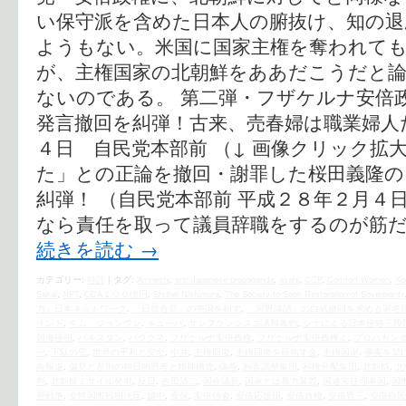
い保守派を含めた日本人の腑抜け、知の
ようもない。米国に国家主権を奪われて
が、主権国家の北朝鮮をああだこうだと
ないのである。 第二弾・フザケルナ安倍
発言撤回を糾弾！古来、売春婦は職業婦人
４日 自民党本部前 （↓ 画像クリック拡
た」との正論を撤回・謝罪した桜田義隆の
糾弾！ （自民党本部前 平成２８年２月４
なら責任を取って議員辞職をするのが筋だ
続きを読む
→
カテゴリー:
時評
|
タグ:
Amnesty
,
anti-Japanese propaganda
,
asahi
,
CCP
,
Comfort Women
,
Ko
Sakai
,
NPT
,
ODA１００億円
,
Shuhei Nishimura
,
The Society to Seek Restoration of Sovereignty
力」日本ネットワーク
,
「日韓合意」の売国を糾す
,
「河野談話」の白紙撤回を求める署名
インド
,
キム・ジョンウン
,
キューバ
,
サンフランシスコ講和条約
,
シナによる日本侵略三段
領海侵犯
,
パキスタン
,
パククネ
,
フザケルナ安倍政権
,
フザケルナ安倍政権よ
,
プロパガン
ー
,
下駄の雪
,
世界の平和と安全
,
中共
,
主権回復
,
主権回復を目指す会
,
主権国家
,
事実を挙
向報道
,
偏見と差別の朝日的思考と精神構造
,
偽善
,
利害調整集団
,
利権分配集団
,
北朝鮮
,
北
判
,
北朝鮮ミサイル発射
,
反日
,
吉田清二
,
国会議員
,
国家とは暴力装置
,
国連常任理事国
,
国
亜戦争
,
女性国際戦犯法廷
,
媚中
,
安保
,
安倍信者
,
安倍応援団
,
安倍政権
,
安倍晋三
,
安倍自民