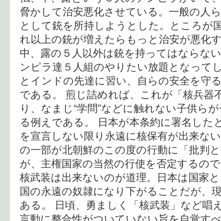
脅かして治安悪化させている。一般の人
として銃を所持しようとした。ところが
れ以上の銃が増えたらもっと治安が悪化
中、露の５人以外は銃を持ってはならな
ンピラ達５人組のやりたい放題となって
とインドの先達に習い、自らの安全を守
である。 煎じ詰めれば、これが「核兵器
り、なまじ“学問”などに触れない子供ら
る例えである。 日本が本条約に署名した
を宣言しない限り永遠に核保有が出来な
の一部が北朝鮮のこの度の行動に「批判と
が、主権国家の当然の行使を否定するの
核武装は出来ないのが道理。日本は国家と
国の永遠の奴隷になり下がることだが、
ある。 日頃、勇ましく「核武装」など唱
言動に整合性がついていない旨を自覚すべ