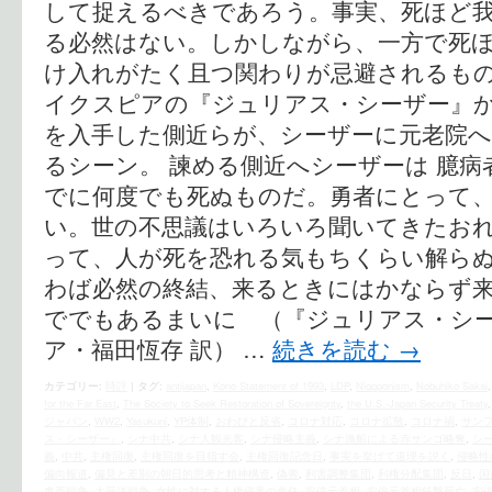
して捉えるべきであろう。事実、死ほど
る必然はない。しかしながら、一方で死
け入れがたく且つ関わりが忌避されるもの
イクスピアの『ジュリアス・シーザー』
を入手した側近らが、シーザーに元老院
るシーン。 諫める側近へシーザーは 臆
でに何度でも死ぬものだ。勇者にとって
い。世の不思議はいろいろ聞いてきたお
って、人が死を恐れる気もちくらい解ら
わば必然の終結、来るときにはかならず
ででもあるまいに （『ジュリアス・シー
ア・福田恆存 訳） …
続きを読む
→
カテゴリー:
時評
|
タグ:
antijapan
,
Kono Statement of 1993
,
LDP
,
Niopponism
,
Nobuhiko Sakai
for the Far East
,
The Society to Seek Restoration of Sovereignty
,
the U.S.‐Japan Security Treaty
ジャパン
,
WW2
,
Yasukuni
,
YP体制
,
おわびと反省
,
コロナ対応
,
コロナ拡散
,
コロナ禍
,
サン
ス・シーザー』
,
シナ中共
,
シナ人観光客
,
シナ侵略主義
,
シナ漁船による赤サンゴ略奪
,
シ
義
,
中共
,
主権回復
,
主権回復を目指す会
,
主権回復記念日
,
事実を挙げて道理を説く
,
侵略性
偏向報道
,
偏見と差別の朝日的思考と精神構造
,
偽善
,
利害調整集団
,
利権分配集団
,
反日
,
国
東亜戦争
,
太平洋戦争
,
女性に対する人権侵害の責任
,
安倍元首相
,
安倍元首相銃撃死亡
,
安