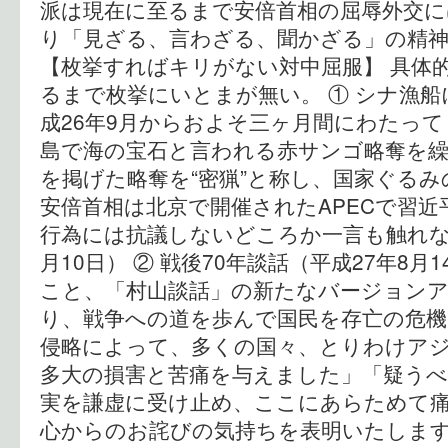
派は現在に至るまで安倍首相の屈辱外交に
り「見ざる、言わざる、聞かざる」の精
【枚挙すればキリがない対中屈服】 具体
るまで枚挙にいとまが無い。 ① シナ漁船
成26年9月からおよそ三ヶ月間にわたっ
島で海の宝石と言われる赤サンゴ略奪を
を掲げた略奪を“密猟”と称し、国家ぐる
安倍首相は北京で開催されたAPECで習
行為には抗議しないどころか一言も触れなか
月10日） ② 戦後70年談話（平成27年8
こと、「村山談話」の新たなバージョン
り、戦争への道を歩んで国民を存亡の危機
侵略によって、多くの国々、とりわけア
多大の損害と苦痛を与えました」「疑う
実を謙虚に受け止め、ここにあらためて
心からのお詫びの気持ちを表明いたしま