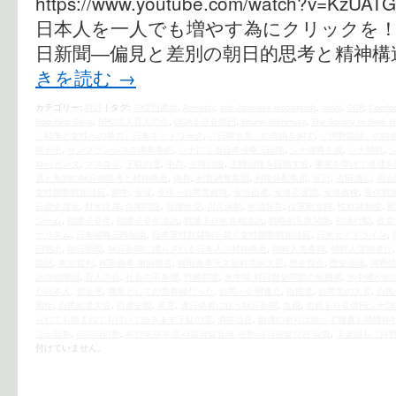
https://www.youtube.com/watch?v=K
日本人を一人でも増やす為にクリックを！ 
日新聞―偏見と差別の朝日的思考と精神構
きを読む
→
カテゴリー:
時評
|
タグ:
10億円拠出
,
Amnesty
,
anti-Japanese propaganda
,
asahi
,
CCP
,
Comfo
Nobuhiko Sakai
,
NPO法人百人の会
,
ODA１００億円
,
Shuhei Nishimura
,
The Society to Seek Re
「戦争と女性への暴力」日本ネットワーク
,
「日韓合意」の売国を糾す
,
「河野談話」の白
曜デモ
,
サンフランシスコ講和条約
,
シナによる日本侵略三段階
,
シナ侵略主義
,
シナ朝鮮
,
ロパガンダ
,
マスコミ
,
下駄の雪
,
中共
,
主権回復
,
主権回復を目指す会
,
事実を挙げて道理を
見と差別の朝日的思考と精神構造
,
偽善
,
利害調整集団
,
利権分配集団
,
反日
,
吉田清二
,
国会
女性国際戦犯法廷
,
媚中
,
安保
,
安倍・自民党政権
,
安倍信者
,
安倍応援団
,
安倍政権
,
安倍救
日歴史捏造
,
対米従属
,
尖閣問題
,
屈服外交
,
川久保勲
,
年頭発言
,
従軍慰安婦
,
性奴隷制度
,
慰
ジーム
,
戦後７０年
,
戦後７０年談話
,
戦後７０年首相談話
,
戦略的互恵関係
,
抗議行動
,
政党
ナリズム
,
日本侵略三段階論
,
日本軍性奴隷制を裁く女性国際戦犯法廷
,
日米ガイドライン
,
円拠出
,
朝日新聞
,
朝日新聞に踊らされる日本人の精神構造
,
朝鮮人売春婦
,
朝鮮人強制連行
談話
,
東京裁判
,
桜田義孝 撤回発言
,
桜田義孝元文部科学副大臣
,
歴史捏造
,
歴史認識
,
河野
話白紙撤回
,
百人の会
,
社会の不条理
,
竹島問題
,
米中韓 対日歴史問題の包囲網
,
米中韓が結
た日本人
,
習近平
,
職業としての売春婦だった
,
自民・公明連立
,
自民党
,
自民党の大罪
,
自民
周年
,
自民結党大会
,
自虐史観
,
英霊
,
虐日偽善に狂う朝日新聞
,
血税
,
血税１００億円シナOD
られても踏まれても付いてゆきます下駄の雪
,
酒井信彦
,
鎮魂の祈りは絶へず幾夏も靖國神
고노담화
,
라이따이한
,
위안부관계 조사결과발표에 관한 내각관방장관 담화
,
１２回も「河
付けていません。