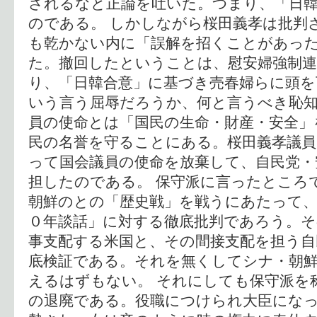
されるなと正論を吐いた。つまり、「日
のである。 しかしながら桜田義孝は批判
も乾かない内に「誤解を招くことがあっ
た。撤回したということは、慰安婦強制
り、「日韓合意」に基づき売春婦らに頭を
いう言う屈辱だろうか、何と言うべき恥
員の使命とは「国民の生命・財産・安全」
民の名誉を守ることにある。桜田義孝議員
って国会議員の使命を放棄して、自民党・
担したのである。 保守派に言ったところ
朝鮮のとの「歴史戦」を戦うにあたって
０年談話」に対する徹底批判であろう。そ
事支配する米国と、その間接支配を担う自
底検証である。それを無くしてシナ・朝
えるはずもない。 それにしても保守派を
の退廃である。役職につけられ大臣にな