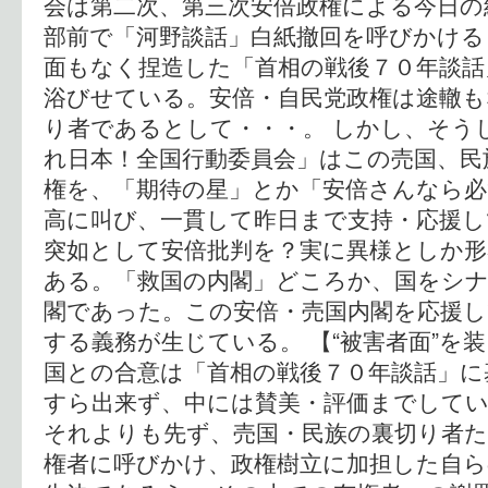
会は第二次、第三次安倍政権による今日の
部前で「河野談話」白紙撤回を呼びかける
面もなく捏造した「首相の戦後７０年談話
浴びせている。安倍・自民党政権は途轍も
り者であるとして・・・。 しかし、そう
れ日本！全国行動委員会」はこの売国、民
権を、「期待の星」とか「安倍さんなら
高に叫び、一貫して昨日まで支持・応援
突如として安倍批判を？実に異様としか形
ある。「救国の内閣」どころか、国をシナ
閣であった。この安倍・売国内閣を応援
する義務が生じている。 【“被害者面”を
国との合意は「首相の戦後７０年談話」に
すら出来ず、中には賛美・評価までして
それよりも先ず、売国・民族の裏切り者た
権者に呼びかけ、政権樹立に加担した自