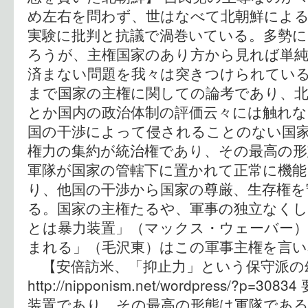
め左右を問わず、世はなべて北朝鮮によ
実験に批判と抗議で渦巻いている。多勢
ろうが、主権国家のあり方から見れば単
済まない問題を我々は突きつけられている
まで国家の主権に関しての論考であり、北
とか国内の政治体制の評価云々には触れな
国の干渉によって侵されることのない国
権力の集約が統治権であり、その最高の
軍隊が国家の管轄下に置かれて正常に機能
り、他国の干渉から国家の尊厳、生存権を
る。国家の主権たるや、軍事の独立なく
とは暴力装置」（マックス・ウェーバー）
まれる」（毛沢東）はこの軍事主権を言
【安倍訪米、「抑止力」という保守
http://nipponism.net/wordpress/?
装置であり、その最高の形態は軍隊であ