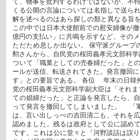
て、物事を批判するわけではないが、不
くる公開の言論については名指しで送ら
解を述べるのはあら探しの類と異なる旨
この中では日本大使館前での慰安婦像が撤
億円の支払い」に共鳴を示すなど、その
ただため息しか出ない。 保守派グループ
勲さんから、自民党の桜田義孝元文部科学
ついて「職業としての売春婦だった」と
ールが送信、転送されてきた。発言撤回に
す」との要旨である。 各位 年末の日韓
党の桜田義孝元文部科学副大臣は「それま
ての娼婦だった」と正論を発言したら、
って発言を撤回してしまいました。 「
は、言い出しっぺの吉田清二も、それを
認めました。残るは政府として公に認め
です。これは公に堂々と「河野談話は誤