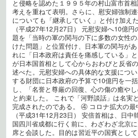
と侵略を認めた１９９５年の村山富市首相
考えを重ねて表明。さらに、慰安婦強制連
についても「継承していく」と付け加えた
（平成27年12月27日） 元慰安婦へ10億
題を「当時の軍の関与の下に多数の女性の
けた問題」と位置付け、日本軍の関与が
れに「日本政府は責任を痛感している」と
が日本国首相として心からおわびと反省
述べた。元慰安婦への具体的な支援につい
する財団に日本政府の予算で10億円を一
し、「名誉と尊厳の回復、心の傷の癒やし
と約束した。 これで「河野談話」は名実
完成されたのである。 ④ コロナ拡大の最
（平成31年12月23日） 安倍首相は、日
国四川省成都に行く前に、わざわざ北京に
席と会談した。目的は習近平の国賓として