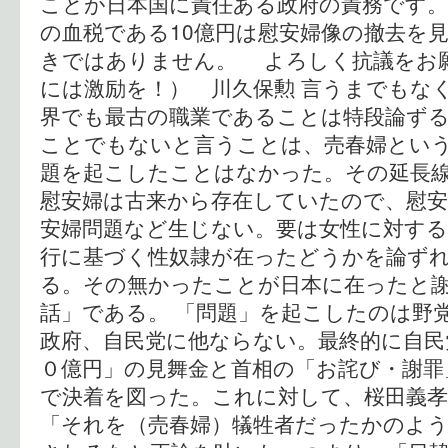
ことが日本国に責任ある政府の責務です。
の血税である10億円は慰安婦像の撤去を
きではありません。 よろしく抗議をお
には激励を！） 川久保勲 言うまでもな
界でも最古の職業であることは特段論ず
ことでもないと言うことは、売春婦とい
題を起こしたことはなかった。その延長
慰安婦は古来から存在していたので、慰
安婦問題など生じない。要は女性に対する
行に基づく性奴隷が在ったどうかを論ず
る。その無かったことが日本に在ったと
話」である。 「問題」を起こしたのは野
政府、自民党に他ならない。最終的に自民
０億円」の見舞金と首相の「お詫び・謝罪
で決着を図った。これに対して、桜田義孝
「それを（売春婦）犠牲者だったかのよ