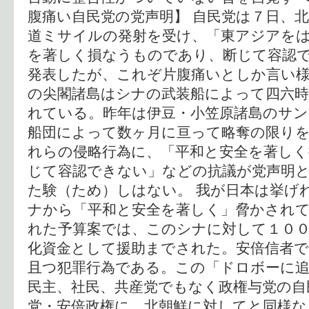
腹痛い自民党の党声明】 自民党は７日、
道ミサイルの発射を受け、「東アジアを
を著しく損なうものであり、断じて容認
発表したが、これぞ片腹痛いとしか言い様
の尖閣諸島はシナの武装船によって四六時
れている。昨年は伊豆・小笠原諸島のサ
船団によって数ヶ月に亘って略奪の限り
れらの侵略行為に、「平和と安全を著し
じて容認できない」などの抗議が党声明
た験（ため）しはない。 我が日本は挙げ
ナから「平和と安全を著しく」脅かされ
れた予算案では、このシナに対して１０
化資金として援助までされた。安倍信者
且つ犯罪行為である。この「ドロボーに
民主、社民、共産党でもなく政権与党の自
党・安倍政権に、北朝鮮に対してと同様な