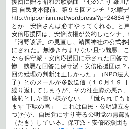
援団に贈る昭和の歌謡曲 『心のこり 細川
日 自民党本部前、第９５回アンチ「水
http://nipponism.net/wordpress/?
とか「安倍さんは必ずやってくれる」と
安倍応援団は、安倍政権が公約したシナ、
「河野談話」の見直し、靖国神社の公式参
にされた。無惨きわまりない且つ醜悪、
から保守派・安倍応援団に示された回答で
惨、醜悪な回答に保守派・安倍応援団は？
回の総理の判断は正しかった」（NPO法人
子）とのメールが多数送信（１０月１９日
繰り返してしまうが、その往生際の悪さ
廉恥としか言い様がない。 「蹴られても 
ます 下駄の雪」 これは自民・公明連立を
つ)だが、自民党にすり寄る公明党の無節
（だき）している。保守派・安倍応援団も