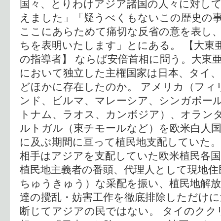
国々、とりわけアジア諸国の人々に対し
えました」「疑うべくもないこの歴史の
ここにあらためて痛切な反省の意を表し
ちを表明いたします」とにある。 【大東
の指導者】 ならば安倍首相に問う。大東
において独立した主権国家は日本、タイ
どほかに存在したのか。 アメリカ（フィ
ンド、ビルマ、マレーシア、シンガポー
トナム、ラオス、カンボジア）、オラン
ルトガル（東チモールなど）を欧米白人
に及ぶ期間に亘って植民地支配していた。
相手はアジアを支配していた欧米植民各国
植民地主義者の番頭、代理人として現地住
ちゅうきゅう）な采配を振い、植民地解
達の攪乱・妨害工作を徹底排除しただけ
断じてアジアの民ではない。 タイのクク