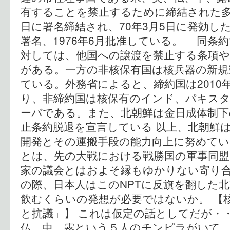
有することを禁止するために締結された多国
日に署名締結され、70年3月5日に発効した
署名、1976年6月批准している。 同条
対しては、他国への譲渡を禁止する条項や
がある。一方の非核保有国は核兵器の新規
ている。外務省によると、締約国は2010年
り、非締約国は核保有のインド、パキス
ーバである。また、北朝鮮は金日成体制下の
止条約脱退を宣言している 以上、北朝鮮
開発とその運搬手段の能力向上に努めて
とは、先の大戦における戦勝国の軍事同盟
家の議会とはおよそ縁もゆかりない寄り
の際、日本人はこのNPTに反旗を翻した
飲むくらいの発想が必要ではないか。 【
と抗議」】 これは仮定の話としてだが・
仏、中、露という５人のチンピラがいて