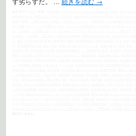
ず劣らずだ。 …
続きを読む
→
カテゴリー:
時評
|
タグ:
10億円拠出
,
Amnesty
,
anti-Japanese propaganda
,
asahi
,
CCP
,
Comfo
Nobuhiko Sakai
,
NPO法人百人の会
,
ODA中国
,
SakuraSoTV
,
Shuhei Nishimura
,
The Society to S
WGIP
,
WW2
,
「戦争と女性への暴力」日本ネットワーク
,
「河野談話」の白紙撤回を求める
チ「水曜デモ」
,
アンチ水曜デモ
,
サンフランシスコ講和条約
,
シナODA１００億円
,
シナに
交
,
シナ中共
,
シナ侵略主義
,
チャンネル桜
,
パククネ
,
プロパガンダ
,
マスコミ
,
下駄の雪
,
中
理を説く
,
二大政党
,
二階 訪中
,
二階俊博 安倍政権
,
五郎丸 自民結党大会
,
今回の総理の判
守
,
偏見と差別の朝日的思考と精神構造
,
偽善
,
利害調整集団
,
利権分配集団
,
反日
,
告知
,
国
争
,
女性国際戦犯法廷
,
媚中
,
安保
,
安倍さんは必ずやってくれる
,
安倍の裏切り行為
,
安倍・
権 期待の星
,
安倍政権の大失態
,
安倍救国内閣樹立！ 国民総決起集会
,
安倍晋三
,
安倍談話
問題
,
川久保勲
,
従軍慰安婦
,
心のこり 細川たかし
,
性奴隷制度
,
慰安婦像の撤去
,
慰安婦問
７０年首相談話
,
戦略的互恵関係
,
抗議行動
,
抗議街宣
,
政党交付金
,
政党助成金
,
政治献金 
ム
,
日本侵略三段階論
,
日本文化チャンネル桜
,
日本軍性奴隷制を裁く女性国際戦犯法廷
,
日
日韓合意１０億円の拠出
,
朝日新聞
,
朝日新聞に踊らされる日本人の精神構造
,
朝鮮人
,
朝鮮
「日米地位協定入門」
,
村山談話
,
東京裁判
,
歴史捏造
,
歴史認識
,
水島総
,
河野談話
,
河野談話
の会
,
河野談話白紙撤回
,
減税
,
献金
,
短歌
,
社会の不条理
,
竹島問題
,
米中韓 対日歴史問題の
経団連、銀行と安倍政権の金権癒着
,
絶滅を免れた日本人
,
維新政党・新風
,
習近平
,
自民・
と銀行の金権癒着
,
自民党の大罪
,
自民党本部前定例街宣
,
自民党結党６０周年
,
自虐史観
,
シナODA
,
裏切られ 踏まれても 付いていきます 安倍信者
,
裏切られ 蹴られても あきらめ
れても踏まれても付いてゆきます下駄の雪
,
辻淳子
,
酒井信彦
,
鎮魂の祈りは絶へず幾夏も
れ日本 安倍批判
,
頑張れ日本！全国行動委員会
,
領土問題
,
首相の戦後７０年談話
,
魯迅『阿
과발표에 관한 내각관방장관 담화
,
１００億円ODA
,
１２回も「河野談話」の踏襲を明言し
付けていません。