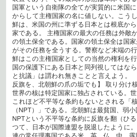
国軍という自衛隊の全てが実質的に米国
からして主権国家の名に値しない。こう
鮮は、米国の州に準ずる日本とは根底か
家である。 主権国家の最大の任務は外敵
の領土保全である。国家の領土保全は国家
がその任務を全うする。警察など末端の
鮮はこの主権国家としての当然の権利を
国の保護下にある日本と同列視してはな
と抗議」は謂われ無きことと言えよう。 【
反旗を、北朝鮮の爪の垢でも】 取り分け
世界の核は特定国家に独占されている。
これほど不平等な条約もないとされる「核
（NPT）」である。北朝鮮は最貧国、弱
NPTという不平等な条約に反旗を翻（ひ
つて、日本が国際連盟を脱退したように。
連の常任理事国である米、英、仏、中、露