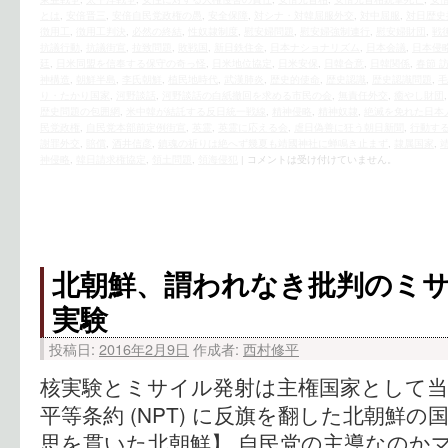
とは
,
安倍晋三
,
安倍自民党政権の愚
,
安全保障
,
対シナ・対韓屈服外交
,
対中屈服
,
対日歴史
徴用工
,
徴用工判決
,
必然の終結
,
性奴隷制度
,
慰安婦問題
,
慰安婦強制連行
,
慰安婦財団
,
戦
抗議行動
,
抗議街宣
,
拉致問題
,
敗戦国
,
新日鉄住金
,
日本ナショナリズム
,
日本会議
,
日本侵
廷
,
日米同盟を信奉する保守の奇っ怪
,
日米地位協定
,
日米安保
,
日韓合意
,
日韓関係
,
春節 
神構造
,
朝鮮半島
,
李氏朝鮮
,
植民地時代
,
武漢肺炎
,
歴史的使命
,
歴史認識
,
歴史認識問題
,
毛
り・たかり国家
,
河野談話
,
河野談話の白紙撤回を求める市民の会
,
無責任外交
,
癒やし財団
歴史問題の包囲網
,
米中韓が結託する反日統一戦線
,
精神侵略
,
精神奴隷
,
絶滅を免れた日本
民党政権
,
自民党本部前定例街宣
,
英霊
,
英霊に応える会
,
虐日偽善に狂う朝日新聞
,
行動す
謝罪外交
,
賠償
,
酒井信彦
,
鎮魂の祈りは絶へず幾夏も靖國神社に蝉鳴き止まず
,
隷属国家
,
神侵略
,
韓日請求権協定
,
領土問題
,
領海侵犯
|
コメントは受け付けていません。
北朝鮮、謂われなき批判のミ
実験
投稿日:
2016年2月9日
作成者:
西村修平
核実験とミサイル発射は主権国家として当
平等条約 (NPT) に反旗を翻した北朝鮮の
思を貫いた北朝鮮】 自民党の主導なのか