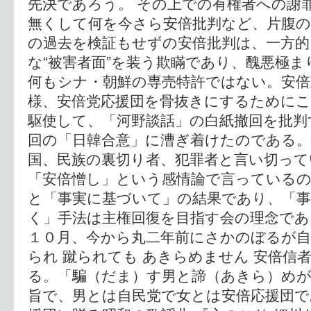
先決であろう。 その上での有権者への謝
無くして何を今さら安倍批判など、片腹
の過去を検証もせずの安倍批判は、一方
な“被害者面”を装う欺瞞であり、醜悪極ま
何もシナ・朝鮮の専売特許ではない。安倍
様、安倍党応援団を骨抜きにするために
駆使して、「河野談話」の白紙撤回を批判
回の「日韓合意」に漕ぎ着けたのである。
国、民族の裏切り者、犯罪者と言い切って
「安倍憎し」という感情論で言っている
と「事実に基づいて」の結果であり、「事
く」手法は主権回復を目指す会の理念であ
１０月、今から丸二年前にさかのぼるが自
られ 蹴られても あきらめません 安倍信
る。「騙（だま）す男と諦（あきら）め
旨で、男とは自民党で女とは安倍応援団であ