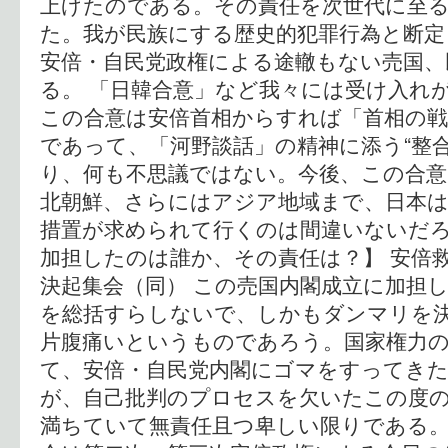
上げたのである。その責任を次世代に至
た。我が民族にする歴史的犯罪行為と断
安倍・自民党政権による途轍もない売国、
る。 「日韓合意」など我々には受け入れ
この合意は安倍首相からすれば「首相の戦
であって、「河野談話」の精神に添う“整
り、何も不思議ではない。今後、この合意
北朝鮮、さらにはアジア地域まで、日本は
措置が求められて行くのは間違いないだろ
加担したのは誰か、その責任は？】 安倍
決起集会（同） この売国内閣成立に加担し
を総括すらしないで、しかもダンマリを
片腹痛いというものであろう。国家権力
て、安倍・自民党内閣にゴマをすってき
が、自己批判のプロセスを欠いたこの度
満ちていて無責任且つ卑しい限りである。