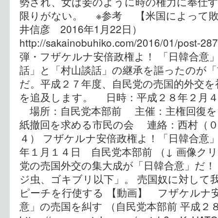
勢され、女は妾のように時の権力に奉仕
限りがない。 ※参考 【米国によって敗
井信彦 2016年1月22日）
http://sakainobuhiko.com/2016/01/pos
弾・フザケルナ安倍政権よ！ 「日韓合意」
話」と「村山談話」の継承を謳ったのが「
だ。平成２７年度、自民党の売国的外交を
を追及します。 日時：平成２８年２月４
場所：自民党本部前 主催：主権回復を
紙撤回を求める市民の会 連絡：西村（０
４） フザケルナ安倍政権よ！「日韓合意」
年１月１４日 自民党本部前 （↓ 画像ク
党の売国外交の集大成が「日韓合意」だ！
ジ虫、ゴキブリ以下」。 売国奴に対して
ピーチを行使する 【動画】 フザケルナ
意」の売国を糾す （自民党本部前 平成２