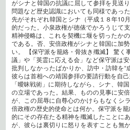
がシナと韓国の抗議に屈して参拝を見送
問題など歴史認識においても同様であった
先がそれぞれ韓国とシナ（平成１８年10月
的だった。小泉政権が徳俵でかろうじて
精神侵略は、これを契機に堰を切ったか
である。否、安倍政権がシナと韓国に加
い。 【保守派を籠絡・骨抜き殲滅】 驚く
議」や「英霊に応える会」など保守派は安
批判しなかったばかりか、訪中・訪韓を“
彼らは首相への靖国参拝の要請行動を自己
「曖昧戦術」に期待しながら、シナ、韓国
の立場であった。結果、ものの見事に安
が、この屈辱に自尊心のかけらもなくシラ
倍政権の歴史的使命とは何か。保守派を籠
的にその存在たる精神を殲滅したことに
が、彼らは裏切りに怒りを表すことも無