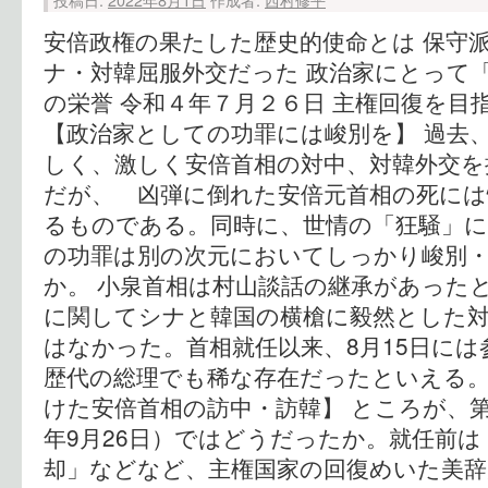
安倍政権の果たした歴史的使命とは 保守
ナ・対韓屈服外交だった 政治家にとって
の栄誉 令和４年７月２６日 主権回復を目
【政治家としての功罪には峻別を】 過去
しく、激しく安倍首相の対中、対韓外交を
だが、 凶弾に倒れた安倍元首相の死には
るものである。同時に、世情の「狂騒」
の功罪は別の次元においてしっかり峻別
か。 小泉首相は村山談話の継承があった
に関してシナと韓国の横槍に毅然とした
はなかった。首相就任以来、8月15日に
歴代の総理でも稀な存在だったといえる。
けた安倍首相の訪中・訪韓】 ところが、第
年9月26日）ではどうだったか。就任前
却」などなど、主権国家の回復めいた美