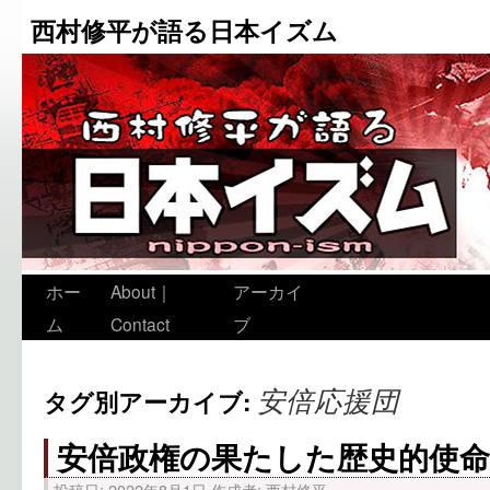
西村修平が語る日本イズム
ホー
About｜
アーカイ
ム
Contact
ブ
安倍応援団
タグ別アーカイブ:
安倍政権の果たした歴史的使
投稿日:
2022年8月1日
作成者:
西村修平