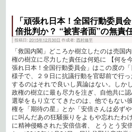
「頑張れ日本！全国行動委員会
倍批判か？ “被害者面”の無責
投稿日:
2015年12月30日
作成者:
西村修平
「救国内閣」どころか樹立したのは売国内
権の樹立に尽力した責任は何処に 【何を今
張れ日本！全国行動委員会」はこの度の「
様子で、２９日に抗議行動を官邸前で行っ
するのはそれで良いし異論はない。しか
政権の樹立に最も尽力を注ぎ、自他共に認
選挙をもり立ててきたのは、他でもない
権を「期待の星」とか「安倍さんは必ず
に叫んだあの狂騒振りをよもや忘れたわけ
に精神侵略された安倍信者、 とうとう安