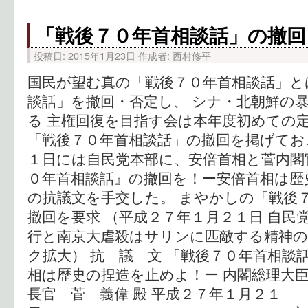
「戦後７０年首相談話」の撤回
投稿日:
2015年1月23日
作成者:
西村修平
国民が望む真の「戦後７０年首相談話」と
談話」を撤回・否定し、 シナ・北朝鮮の
る 主権回復を目指す会は本年度初めての
「戦後７０年首相談話」の撤回を掲げてお
１日には自民党本部に、安倍首相と菅内閣
０年首相談話』の撤回を！ー安倍首相は歴
の抗議文を手交した。 まやかしの「戦後
撤回を要求 （平成２７年１月２１日 自民
行と南京大虐殺はサリンに匹敵する精神の
ク拡大） 抗 議 文 「戦後７０年首相談
相は歴史の捏造を止めよ！ー 内閣総理大臣
長官 菅 義偉 殿 平成２７年１月２１