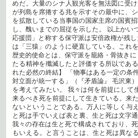
めだ。大量のシナ人観光客を無法図に受
が列島を席捲する兆を示すその最中に、
を拡散している当事国の国家主席の国賓招
し、醜いまでの屈従を示した。 以上かい
応援団」と称する保守派は安倍政権が残し
は「三猿」のように硬直している。これ
歴史的使命とは、保守派を籠絡・骨抜きに
たる精神を殲滅したと評価する所以である
れた必然の終結】 「物事はある一定の条
対立面が統一する」（『矛盾論』 毛沢東
を考えてみたい。 我々は何を前提にして
来るべき死を前提にして生きている。来
ないということである。万人に等しく与
と死は手でいえば表と裏、生と死は文字通
我々の存在は生と死で構成されており、
もいえる。と言うことは、生と死は異な