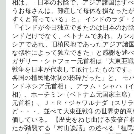
相は、「日本のお陰で、アジア諸国はす
うお母さんは、難産して母体を損なった
すくと育っている」と。 インドのラダ・
「インドが今日独立できたのは日本のお
ンドだけでなく、ベトナムであれ、カン
シアであれ、旧植民地であったアジア諸
な犠牲によって独立できた」と感謝を述べ
ガザリー・シャフェー元首相は「大東亜戦
戦争を日本が代表して敢行したものです
各国の植民地体制の粉砕だった」と。 モ
ンドネシア元首相）、アラム・シャハ（
相）、ホーチミン（ベトナム元国家主席
元首相）、Ｊ・Ｒ・ジャワルナダ（スリ
ど・・・、並べて大東亜戦争の世界史的意
価している。 【歴史をねじ曲げる安倍首
たが踏襲する「村山談話」の述べる「植民