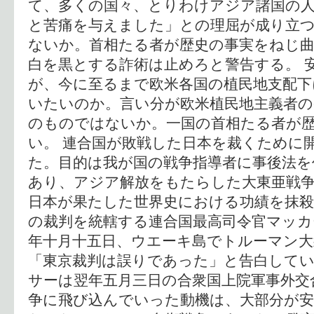
て、多くの国々、とりわけアジア諸国の
と苦痛を与えました」との理屈が成り立
ないか。首相たる者が歴史の事実をねじ
白を黒とする詐術は止めろと警告する。 
が、今に至るまで欧米各国の植民地支配
いたいのか。言い分が欧米植民地主義者の
のものではないか。一国の首相たる者が
い。 連合国が敗戦した日本を裁くために
た。目的は我が国の戦争指導者に事後法を
あり、アジア解放をもたらした大東亜戦
日本が果たした世界史における功績を抹殺
の裁判を統轄する連合国最高司令官マッカ
年十月十五日、ウエーキ島でトルーマン大
「東京裁判は誤りであった」と告白して
サーは翌年五月三日の合衆国上院軍事外交
争に飛び込んでいった動機は、大部分が