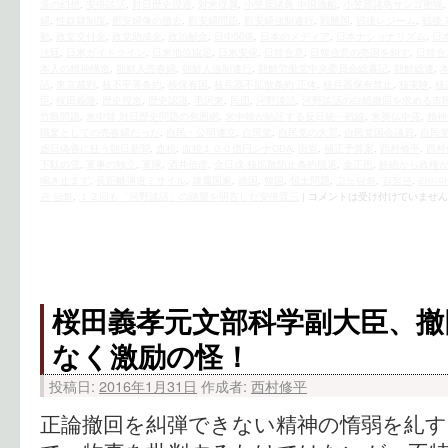
派の幻想
,
安倍談話
,
対日歴史捏造
,
対米従属
,
小笠原諸島 中国漁船
,
小笠原諸島サンゴ密猟
婦
,
性奴隷制度
,
慰安婦像の撤去
,
慰安婦問題
,
慰安婦強制連行
,
戦勝国
,
戦後レジーム
,
戦後
動
,
政党交付金
,
政党助成金
,
政治献金
,
日中関係
,
日本のメディア
,
日本ナショナリズム
,
日
法廷
,
日米ガイドライン
,
日米地位協定
,
日米安保
,
日韓合意
,
日韓合意の売国を糾す
,
日韓合
本人の精神構造
,
朝鮮人売春婦
,
朝鮮人強制連行
,
朝鮮労働党中央委員会総書記
,
朝鮮総連
,
話
,
東京裁判
,
核不平等条約
,
核保有国
,
核兵器不拡散条約 正体
,
核兵器保有禁止
,
核実験
,
核
臣
,
桜田義隆
,
歴史捏造
,
歴史認識
,
毛沢東
,
民団
,
河野談話
,
河野談話の白紙撤回を求める市
竹島問題
,
米中韓 対日歴史問題の包囲網
,
米中韓が結託する反日統一戦線
,
米英仏中露
,
精神
職業としての売春婦だった
,
自民・公明連立
,
自民党
,
自民党の大罪
,
自民党国会議員
,
自民
虐日偽善に狂う朝日新聞
,
血税
,
血税１００億円シナODA
,
街宣
,
補正予算案
,
西村修平
,
西村
下駄の雪
,
軍事の独立
,
軍隊
,
酒井信彦
,
金日成 核拡散防止条約脱退
,
金正恩
,
鉄砲から政権
鳴き止まず
,
長距離弾道ミサイル
,
隷属国家
,
靖国
,
韓国
,
領土問題
,
고노담화
,
김정은
,
라이따
관 담화
,
１２回も「河野談話」の踏襲を明言した安倍晋三
|
コメントは受け付けていません
桜田義孝元文部科学副大臣、撤
なく激励の怪！
投稿日:
2016年1月31日
作成者:
西村修平
正論撤回を糾弾できない精神の惰弱を糺す