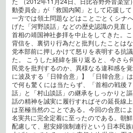
た （2012年11月24日、日比谷野外音楽
動委員会」が「救国内閣」として応援して
一方では領土問題などはことごとくシナ
げた「河野談話」などの歴史認識の見直し
首相の靖国神社参拝を中止をしてきた。こ
背信を、裏切り行為だと批判したことは
党本部前に押しかけて怒りを表明する抗
た。 こうした経緯を振り返ると、今さら
民党を批判するのか、異様なる違和感を覚
に波及する「日韓合意」】 「日韓合意」
で何も驚くには当たらず、「首相の戦後７
話」と「村山談話」の継承をしっかりと
話の精神を誠実に履行すればその延長線上
は至極当然のことである。今回の合意によ
名実共に完全定着に至ったのである。朝鮮
配慮して、慰安婦強制連行という日本民族