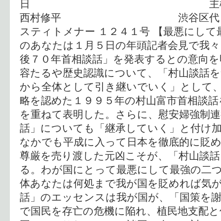
日 主権回復を目
西村修平 渋谷区代々木２−
スティトメナー １２４１号 【最悪にして
のあなたは１月５日の年頭記者会見で我々
後７０年首相談話」を発表するとの意向を
容たるや歴史認識について、「村山談話を
から全体として引き継いでいく」として
略を認めた１９９５年の村山富市首相談話
を重ねて表明した。さらに、慰安婦強制連
話」についても「継承していく」と付け加
なかでも平成に入って日本を徹底的に貶
尊厳を売り渡した元凶こそが、「村山談話
る。わが国にとって最悪にして最強の二
体あなたは何処まで我が国を貶めれば気が
話」のエッセンスは我が国が、「国策を
で国民を存亡の危機に陥れ、植民地支配と