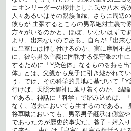
ニオンリーダーの櫻井よしこ氏や八木 秀
人々あるいはその親族血縁、さらに周辺
彼らが 主張するところの男系絶対主義で
方々がいるのかと。ほぼ、いないはずで
より、出来ないのである。自らが「出来な
に皇室には押し付けるのか、実に摩訶不思
に、彼ら男系主義に固執する保守派の中に
するために「Y染色体」なるものを持ち出
体」とは、父親から息子に引き継がれて
う。では、その科学的見地に基づいて「Y
行けば、天照大御神に辿り着くのか。結
である。神話に「科学」で踏み込めば、「
なく、過去においても生ずるのである。 
将軍職においても、男系男子継承は側室や
であったのが歴史的事実だ。養子・婿入
て来た。 中には「皇室に側室を復活させ