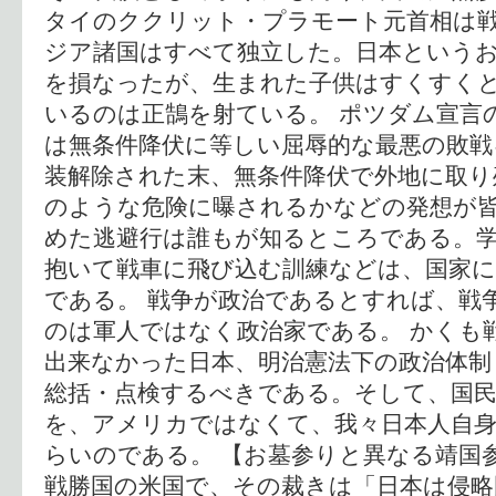
タイのククリット・プラモート元首相は
ジア諸国はすべて独立した。日本という
を損なったが、生まれた子供はすくすく
いるのは正鵠を射ている。 ポツダム宣言
は無条件降伏に等しい屈辱的な最悪の敗戦
装解除された末、無条件降伏で外地に取り
のような危険に曝されるかなどの発想が
めた逃避行は誰もが知るところである。
抱いて戦車に飛び込む訓練などは、国家に
である。 戦争が政治であるとすれば、戦
のは軍人ではなく政治家である。 かくも
出来なかった日本、明治憲法下の政治体制
総括・点検するべきである。そして、国
を、アメリカではなくて、我々日本人自
らいのである。 【お墓参りと異なる靖国
戦勝国の米国で、その裁きは「日本は侵