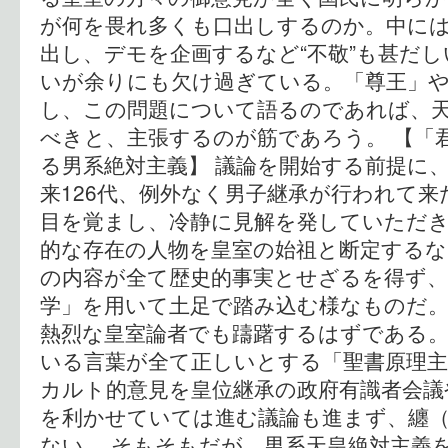
が何を畏れ多くも口出しするのか。中に
出し、デモを企画するなど“不敬”も甚だし
いが余りにも欠け過ぎている。「尊王」や
し、この問題について語るのであれば、
べきと、主張するのが筋であろう。 【「
る男系絶対主義】 議論を開始する前提に
来126代、例外なく男子継承が行われて
目を覚まし、冷静に見解を発していただき
的な存在の人物を皇室の始祖と断定するな
の内容が全て歴史的事実とせざるを得ず、
学」を用いて土足で踏み込む様なものだ
熱烈な皇室論者でも躊躇するはずである
いる言葉が全て正しいとする「聖書原理
カルト的意見を皇位継承の政府有識者会議
を利かせていては進む議論も進まず、纏
ない。 そもそもだが、男系天皇絶対主義