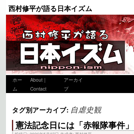
西村修平が語る日本イズム
ホー
About｜
アーカイ
ム
Contact
ブ
自虐史観
タグ別アーカイブ:
憲法記念日には「赤報隊事件」
投稿日:
2026年5月27日
作成者:
西村修平