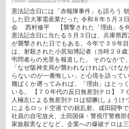
憲法記念日には「赤報隊事件」も語ろう 
した巨大軍需産業だった 令和８年５月３
会 西村修平 【襲撃された「理由」を
憲法記念日に当たる５月３日は、兵庫県西
が襲撃された日でもある。今年で３９年目
は、射殺された小尻知博記者（当時２９歳
弔問者らの光景を報道した。 そのなかで
「なぜ阪神支局が襲われなければいけな
らないのが一番悔しい」と心境を語ってい
幾ばくか遡ってみれば、「理由」はとっ
いる。 【７０年代の反日無差別テロ】 ７
人極左による無差別テロは猖獗(しょうけ
によるロッド空港での銃乱射、成田闘争で
社員の自宅放火、土田国保・警視庁警務部
家族殺害などなど。企業への爆破テロは三