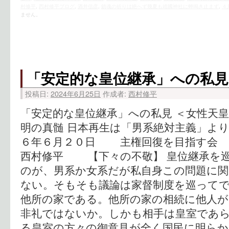
村修平
,
西村修平ブログ
,
酒井信彦
,
鎮魂の祈りは絶へず幾夏も靖國神社に蝉鳴き止まず
,
４
ません。
「安定的な皇位継承」への私見
投稿日:
2024年6月25日
作成者:
西村修平
「安定的な皇位継承」への私見 ＜女性天
明の真髄 日本再生は「男系絶対主義」より
６年６月２０日 主権回復を目指す
西村修平 【下々の不敬】 皇位継承を
のが、男系か女系だが私自身この問題に
ない。そもそも議論は家督制度を巡って
他所の家である。他所の家の相続に他人
非礼ではないか。しかも相手は皇室であ
る皇室の方々の御意見が全く国民に明ら