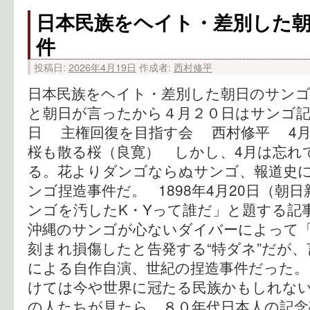
日本民族をヘイト・差別した
件
投稿日:
2026年4月19日
作成者:
西村修平
日本民族をヘイト・差別した朝日のサンゴ
と朝日が言ったから４月２０日はサンゴ記
日 主権回復を目指す会 西村修平 4
桜も散る桜（良寛） しかし、4月は忘れ
る。花よりダンゴならぬサンゴ、報道史
ンゴ捏造事件だ。 1898年4月20日（朝
ンゴを汚したK・Yって誰だ」と題する記
沖縄のサンゴが心ないダイバーによって「
刻まれ損傷したと告発する“特ダネ”だが
による自作自演、世紀の捏造事件だった。
けては今や世界に冠たる民族かもしれな
の人たちが見たら、８０年代日本人の記