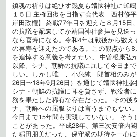
鎮魂の祈りは絶ひず幾夏も靖國神社に蝉鳴
１５日 主権回復を目指す会代表 西村修平
岸田政権】 終戦77年目を迎えた８月15
の抗議を配慮してか靖国神社参拝を見送っ
なら喜寿になる。令和4年は戦後から数え
の喜寿を迎えたのである。この観点から8
を追悼する意義を考えたい。 中曽根康弘
以降、シナ、朝鮮の抗議に屈して今日まで
しい。しかし唯一、小泉純一郎首相のみが在
26日〜18年9月26日）を通じて靖國神社
シナ・朝鮮の抗議に耳を貸さず、戦没者に
務を果たした稀有な存在だった。 その後
ナ、朝鮮への屈服ぶりは言うまでもない
今日まで15年間も実現していない。 そ
ことがあった。平成28年、第三次安倍内
た稲田朋美だった。保守派の期待を一心に