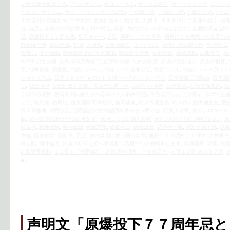
マ独立義勇軍ＢＩＡ
,
プロパガンダ
,
ホロコースト
,
ポツダム宣言
,
ポーツマスの旗
,
ミャンマ
ヤルタ・ポツダム
,
ラダ・クリシュナン大統領
,
一億層玉砕
,
一億総玉砕
,
不戦の決意
,
不戦
小泉首相の靖國参拝
,
中華思想
,
主権回復を目指す会
,
九段下
,
事実を挙げて道理を説く
,
侵
道
,
偏見と差別の朝日的思考と精神構造
,
偽善
,
先の大戦への反省とお詫び
,
全国戦没者追悼
日
,
原爆投下７７周年忌
,
反天連デモ
,
反日
,
国家としての喜寿
,
国家による国民への犯罪行
自衛権行使
,
在日米軍
,
売国
,
大和魂
,
大東亜戦争
,
太平洋戦争
,
女性国際戦犯法廷
,
学徒出陣
,
倍晋三
,
安全保障
,
定例街宣 自民党本部前
,
対日歴史捏造
,
尖閣問題
,
尖閣諸島
,
屈服外交
,
屈
島平和記念公園
,
広島長崎原爆投下
,
従軍慰安婦
,
性奴隷制度
,
慰安婦強制連行
,
慰安婦財団
,
罪
,
戦争責任
,
戦勝国
,
戦後レジーム
,
戦後７０年首相談話
,
戦後７７年
,
戦後７７年８月１５
ショナリズム
,
日本人を けだものとして扱うべきだ トルーマン
,
日本侵略三段階論
,
日本軍
ン
,
日米同盟
,
日米同盟を信奉する保守の奇っ怪
,
日米地位協定
,
日米安保
,
日米安保条約
,
日
く日本の現状
,
朝日新聞に踊らされる日本人の精神構造
,
本当は憲法より大切な「日米地位
より
,
核兵器
,
植民地
,
極東国際軍事裁判
,
横田基地
,
欧米帝国主義
,
欧米白人植民地主義
,
歴
縄米軍基地
,
河野談話
,
河野談話の白紙撤回を求める市民の会
,
焼夷弾攻撃
,
真のホロコース
制
,
米中韓 対日歴史問題の包囲網
,
米国による民間人殺戮
,
米国の戦争犯罪に時効はない
,
米
額負担
,
精神侵略
,
精神奴隷
,
終戦77年
,
終戦の日
,
絨毯爆撃
,
統帥権干犯
,
絶対平和主義
,
絶滅
政権
,
自虐史観
,
自衛隊
,
英霊
,
虐日偽善に狂う朝日新聞
,
血税１００億円シナODA
,
西村修平
事支配
,
酒井信彦
,
鎮魂の祈りは絶へず幾夏も靖國神社に蝉鳴き止まず
,
隷属国家
,
靖国
,
靖
駐留経費負担
,
１２回も「河野談話」の踏襲を明言した安倍晋三
,
３月１０日 東京大空襲
,
ん。
声明文「原爆投下７７周年忌と