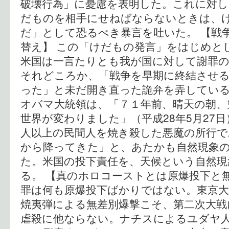
破壊行為」に憂慮を表明した。これに対し
だものを相手にせねばならないときは、
だ」として恐るべき暴言を吐いた。 【戦
替え】 この「けだもの発言」をはじめと
米国は一言たりとも我が国に対して謝罪
それどころか、「戦争を早期に終結させ
った」と未だ開き直った詭弁を弄している
オバマ大統領は、「７１年前、晴天の朝、
世界が変わりました」（平成28年5月27
人以上の民間人を焼き殺した悪魔の所行で
から降ってきた」と、あたかも自然現象
た。米国の投下責任を、天候という自然
る。 【真のホロコーストとは原爆投下と
罪は何も原爆投下ばかりではない。東京
焼夷弾による無差別爆撃こそ、第二次大戦
虐殺に他ならない。ナチスによるユダヤ