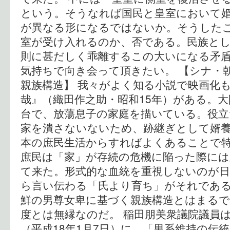
という。そうなれば国民と皇室において婚
が異なる形になるではないか。そうした
室が受け入れるのか、否である。民族と
則に甚だしく乖離するこの大いになる矛
気持ちで向き会って頂きたい。 【シナ・
親族構造】 我々がよく知る小説で映画化
哉』（織田作之助・昭和15年）がある。
台で、放蕩息子の家庭を描いている。役立
家を潰さないないため、跡継ぎとして婿
本の庶民生活からすればよくあることで特
庶民は「家」が存続の危機に陥った際には
て来た。形式的な血統を重視しないのが
ら言い伝わる「氏より育ち」がそれであ
鮮の男尊女卑に基づく親族構造とはまるで
度とは無縁なのだ。 稲田朋美衆議院議員
（平成18年1月7日）に、「男系維持の伝