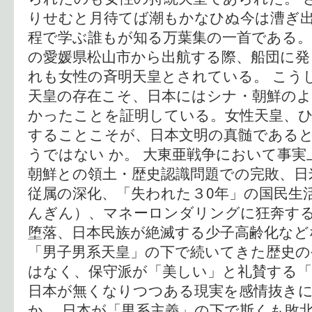
りせむと月待てば潮もかなひぬ今は漕ぎ出
程で学ぶ誰もが知る万葉集の一首である。
の愛媛県松山市から出航する際、船団に発
れも女性の斉明天皇とされている。 こう
天皇の存在こそ、日本にはシナ・朝鮮のよ
かったことを証明している。女性天皇、
することこそが、日本文明の真髄である
うではない か。 大東亜戦争において事
朝鮮との領土・歴史認識問題での完敗、日
従属の深化、「失われた３0年」の国民生
んぎん）、マネーロンダリングに狂奔す
堕落、日本民族が絶滅する少子高齢化など
「男子男系天皇」の下で続いてきた歴史の
はなく、保守派が「美しい」と礼賛する「
日本が無くなりつつある現実を感情抜き
か。 日本が「男系主義」の下で斯くも敗