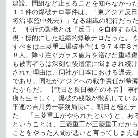
建設、間組など止まることを知らなかった
１１件の爆破テロ事件は、「東アジア反日
将治 収監中死去）」なる組織の犯行だっ
た。犯行の動機とは「反日」を自称する様
視・標的にした組織的爆破テロだった。 
すべきは三菱重工爆破事件(１９７４年８月
８人、降り注ぐガラス破片を浴びた重軽傷
も被害者らは深刻な後遺症に悩まされ続
された理由は、同社が日本における過去、
であり、同社がアジアへの戦争責任が希
たからだ。 【朝日と反日極左の本音】 事
痕も生々しく、爆破の残骸が散乱している
平連の吉川勇一事務局長に、朝日と極左テロ
た。 「三菱重工がやられたというと、あ
ということは、三菱重工が三菱重工だか
ことをやった人間が悪いと言ってしまえ