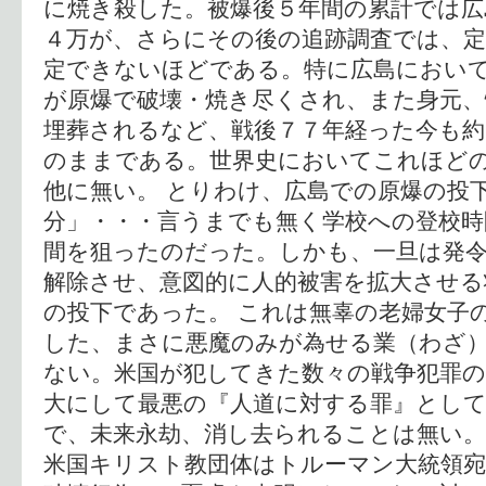
に焼き殺した。被爆後５年間の累計では広
４万が、さらにその後の追跡調査では、定
定できないほどである。特に広島におい
が原爆で破壊・焼き尽くされ、また身元
埋葬されるなど、戦後７７年経った今も約
のままである。世界史においてこれほど
他に無い。 とりわけ、広島での原爆の投
分」・・・言うまでも無く学校への登校時
間を狙ったのだった。しかも、一旦は発
解除させ、意図的に人的被害を拡大させる
の投下であった。 これは無辜の老婦女子
した、まさに悪魔のみが為せる業（わざ
ない。米国が犯してきた数々の戦争犯罪
大にして最悪の『人道に対する罪』とし
で、未来永劫、消し去られることは無い。
米国キリスト教団体はトルーマン大統領