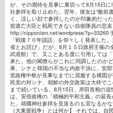
が、その期待を見事に裏切って8月15日
社参拝を取り止めた。翌年、彼女は“敵前
く、涼しい顔で参拝したのが印象的だった
前逃亡大臣と戦死できない自衛隊
http://nipponism.net/wordpress/?p
「戦後７０年談話」を仰々しく発表した。
省とお詫び」だが、8月１５日政府主催の
武道館）で、又ことある度に引用しては「
来た。他の閣僚らがこれに同調したのか
果、シナと韓国の不当な内政干渉に、安部
党政権中枢が見事なまでに屈服する構図が
民党の対シナ、朝鮮の外交政策は大枠でこ
まで続いている。8月15日、岸田首相の追
は、安倍政権の「積極的平和主義」の延長
た。靖國神社参拝を見送るのも宜なるかな
（大東亜戦争）とは何か】 それでは、自