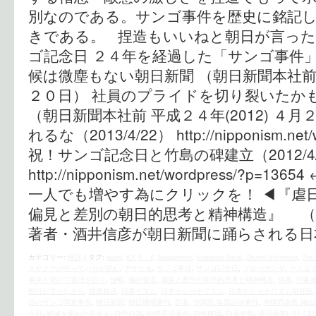
別なのである。サンゴ事件を歴史に銘記
きである。 捏造もいいねと朝日が言っ
ゴ記念日 ２４年を経過した「サンゴ事件
候は微塵もない朝日新聞 （朝日新聞本社前 平
２０日） 社員のプライドを切り裂いたか
（朝日新聞本社前 平成２４年(2012) ４
れるな（2013/4/22） http://nipponism.net/
祝！サンゴ記念日と竹島の碑建立（2012/4/
http://nipponism.net/wordpress/?
一人でも増やす為にクリックを！ ◀︎『虐
偏見と差別の朝日的思考と精神構造』 
著者・酒井信彦が朝日新聞に踊らされる日
カテゴリー:
時評
|
タグ:
asahi
,
KY
,
K・Y
,
Niopponism
,
Nobuhiko Sakai
,
Shuhei Nishimura
,
The 
きヤクザが売ってバカが読む
,
アサヒる
,
サンゴ事件
,
サンゴ記念日
,
プロパガンダ
,
マスゴ
事実を挙げて道理を説く
,
侵略
,
偏向報道
,
偏見と差別の朝日的思考と精神構造
,
偽善
,
印象
朝日が言ったから
,
捏造報道
,
日本イズム
,
日本ナショナリズム
,
日本ナショナリズム研究所
日のサンゴ捏造事件
,
朝日新聞
,
朝日珊瑚事件
,
歪曲
,
沖縄戦 集団自決事件
,
沖縄西表島 崎山
念日
,
絶滅を免れた日本人
,
自作自演
,
自然環境保全
,
自然破壊
,
自虐史観
,
虐日偽善に狂う朝