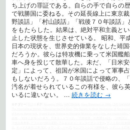
ち上げの罪証である。自らの手で自らの
で戦勝国に委ねる。その延長線上に東京裁
野談話」「村山談話」「戦後７０年談話」
をもたらした。結果は、絶対平和主義とい
止した状態を生じさせている。 昭和、平
日本の現状を、世界史的偉業をなした靖国
だろうか。彼らは特攻機に乗って米国艦船
車へ身を投じて散華した。未だ、「日米安
定」によって、祖国が米国によって軍事
もしないだろう。７０年談話で侵略の、「
汚名が着せられているこの有様を、彼ら
いるに違いない。 …
続きを読む
→
カテゴリー:
時評
|
タグ:
Amnesty
,
GHQ
,
HIROSHIMA
,
Kono Statement of 1993
,
LDP
,
NAGASA
The International Military Tribunal for the Far East
,
The Society to Seek Restoration of Sovereignt
of Forces Agreement
,
United States Holocaust Memorial Museum
,
war crime
,
war responsibility
,
政権
,
「戦争と女性への暴力」日本ネットワーク
,
「日韓合意」の売国を糾す
,
「河野談話」
マ独立義勇軍
,
アフリカの独立運動
,
アムネスティ・インターナショナル
,
アメリカの戦争犯
立
,
オバマ大統領 広島演説
,
オランダ・ハーグ
,
サンフランシスコ講和条約
,
シナによる日本