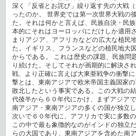
深く「反省とお詫び」繰り返す先の大戦（
ったのか。 世界史では第一次世界大戦の
た。それは何かと言えば、民族自決・民族
本的にそれはヨーロッパにだけしか適用
まりアジア、アフリカなどの広大な植民
た。イギリス、フランスなどの植民地大
からである。 これは歴史の課題、民族問
り続けた。そしてそれが画期的に解決さ
戦、より正確に言えば大東亜戦争の衝撃
撃とは、東南アジアで欧米帝国主義国家の
敗北したという事実である。この大戦の
代後半から６０年代にかけ、まずアジア
南アジア・東南アジアの多くの国が独立し
次いで６０年代に、アフリカで実に多数
この中で最も象徴的なのがインドの独立
らの大国であり、東南アジアを含めた南