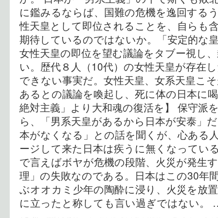
に鑑みるならば、国難の危機を逸回する
性天皇として即位されることを、自らも
期待しているのではないか。「安定的な
女性天皇の即位を望む議論をタブー視し
い。歴代８人（10代）の女性天皇が存在
できない事実だ。女性天皇、女系天皇こそ
あるとの議論を喚起し、死に体の日本に喝
絶対主義」より大和魂の復活を】 保守派
ら、「男系天皇があるから日本が安泰」だ
本がなくなる」との話を聞くが、心ある
ージして来た日本は疾うに無くなってい
で言えばボヤが危機の段階、火災が発生
理」の失敗なのである。日本はこの30年
ぶオオカミ少年の陶酔に浸り、火災を放
に立ったと称しても言い過ぎではない。 