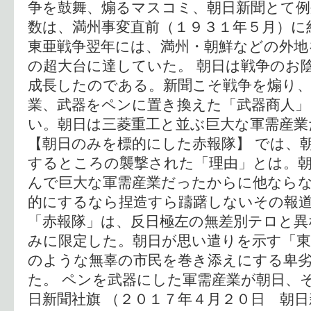
争を鼓舞、煽るマスコミ、朝日新聞とて例
数は、満州事変直前（１９３１年５月）に
東亜戦争翌年には、満州・朝鮮などの外地
の超大台に達していた。 朝日は戦争のお
成長したのである。新聞こそ戦争を煽り、
業、武器をペンに置き換えた「武器商人
い。朝日は三菱重工と並ぶ巨大な軍需産業
【朝日のみを標的にした赤報隊】 では、
するところの襲撃された「理由」とは。朝
んで巨大な軍需産業だったからに他なら
的にするなら捏造すら躊躇しないその報道
「赤報隊」は、反日極左の無差別テロと異
みに限定した。朝日が思い遣りを示す「東
のような無辜の市民を巻き添えにする卑
た。 ペンを武器にした軍需産業が朝日、
日新聞社旗 （２０１７年４月２０日 朝日