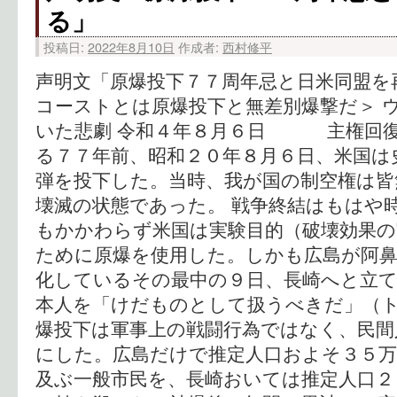
る」
投稿日:
2022年8月10日
作成者:
西村修平
声明文「原爆投下７７周年忌と日米同盟を
コーストとは原爆投下と無差別爆撃だ＞ 
いた悲劇 令和４年８月６日 主権回
る７７年前、昭和２０年８月６日、米国は
弾を投下した。当時、我が国の制空権は皆
壊滅の状態であった。 戦争終結はもはや
もかかわらず米国は実験目的（破壊効果
ために原爆を使用した。しかも広島が阿
化しているその最中の９日、長崎へと立て
本人を「けだものとして扱うべきだ」（ト
爆投下は軍事上の戦闘行為ではなく、民間
にした。広島だけで推定人口およそ３５
及ぶ一般市民を、長崎おいては推定人口２