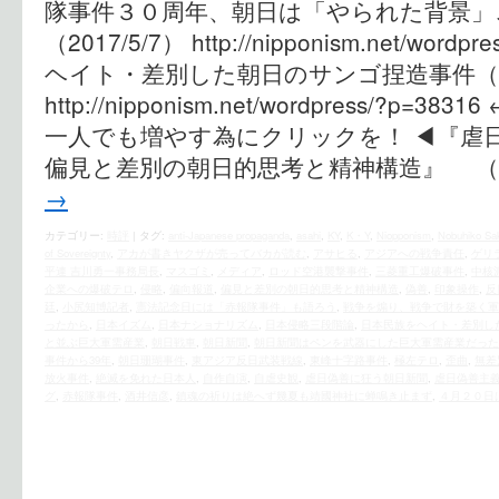
隊事件３０周年、朝日は「やられた背景」
（2017/5/7） http://nipponism.net/wor
ヘイト・差別した朝日のサンゴ捏造事件（202
http://nipponism.net/wordpress/?
一人でも増やす為にクリックを！ ◀︎『虐
偏見と差別の朝日的思考と精神構造』 （
→
カテゴリー:
時評
|
タグ:
anti-Japanese propaganda
,
asahi
,
KY
,
K・Y
,
Niopponism
,
Nobuhiko Sa
of Sovereignty
,
アカが書きヤクザが売ってバカが読む
,
アサヒる
,
アジアへの戦争責任
,
ゲリ
平連 吉川勇一事務局長
,
マスゴミ
,
メディア
,
ロッド空港襲撃事件
,
三菱重工爆破事件
,
中核
企業への爆破テロ
,
侵略
,
偏向報道
,
偏見と差別の朝日的思考と精神構造
,
偽善
,
印象操作
,
反
廷
,
小尻知博記者
,
憲法記念日には「赤報隊事件」も語ろう
,
戦争を煽り、戦争で財を築く軍
ったから
,
日本イズム
,
日本ナショナリズム
,
日本侵略三段階論
,
日本民族をヘイト・差別し
と並ぶ巨大軍需産業
,
朝日戦車
,
朝日新聞
,
朝日新聞はペンを武器にした巨大軍需産業だった
事件から39年
,
朝日珊瑚事件
,
東アジア反日武装戦線
,
東峰十字路事件
,
極左テロ
,
歪曲
,
無差
放火事件
,
絶滅を免れた日本人
,
自作自演
,
自虐史観
,
虐日偽善に狂う朝日新聞
,
虐日偽善主
グ
,
赤報隊事件
,
酒井信彦
,
鎮魂の祈りは絶へず幾夏も靖國神社に蝉鳴き止まず
,
４月２０日