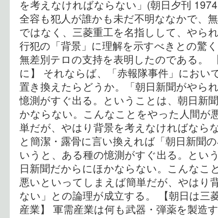
を考えなければならない」(朝日夕刊 1974,8
全容も犯人が誰かも未だ不明ななかで、
ではなく、三菱重工を名指しして、やら
行犯の「背景」に理解を示すべきとの驚
無差別テロの支持を表明したのである。 
に】 それならば、「赤報隊事件」におい
置き換えたらどうか。「朝日新聞がやら
憶測がすぐ出る。ということは、朝日新
かならない。こんなことをやった人間が
単だが、やはり背景を考えなければならな
と簡潔・露骨に言い換えれば「朝日新聞の
いうと、ある種の憶測がすぐ出る。とい
日新聞だからにほかならない。こんなこ
悪いといってしまえば簡単だが、やはり
ない」との論理が成立する。 【朝日は三
産業】 軍需産業は何も武器・弾薬を製造