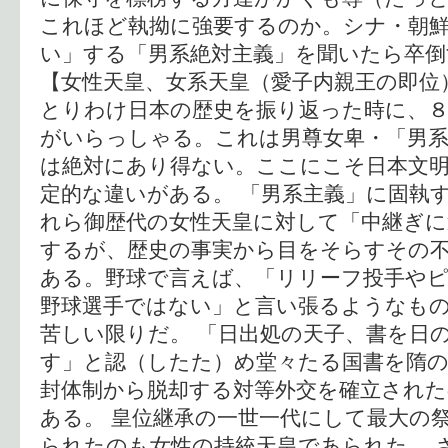
これほど執拗に強要するのか。シナ・朝
い」する「男系絶対主義」を聞いたら卒
【女性天皇、女系天皇（愛子内親王の即位
とりわけ日本の歴史を振り返った時に、８
がいらっしゃる。これは男尊女卑・「男
は絶対にあり得ない。ここにこそ日本文
定的な違いがある。 「男系主義」に固執
れら御歴代の女性天皇に対して「中継ぎ
するが、歴史の事実から目をそらすその
ある。野球で言えば、「リリーフ投手や
野球選手ではない」と言い張るようなも
苦しい限りだ。 「日出処の天子、書を日
す」と認（したた）め堂々たる国書を隋
封体制から脱却する対等外交を確立された
ある。 皇位継承の一世一代にして最大の
られたのも女性の持統天皇であられた。 