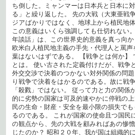
ち倒した。ミャンマーは日本兵と日本に
る」と繰り返した。 先の大戦（大東亜戦
ジアばかりではなく、地球上から植民地
この意義はいくら強調しても仕切れない。
年談話」は、この世界史的意義を真っ向か
欧米白人植民地主義の手先・代理人と罵声
葉はないはずである。 【戦争とは何か】
とは。 使い古された定義付けだが、戦争
外交交渉で決着のつかない対外関係の問題
り戦争で決着をはかるのである。故に戦
「殺戮」ではない。 従って力と力の関係
的に劣勢の国家は可及的速やかに停戦の上
民の生命・財産・安全を最小限の損失でも
るのである。 これが国家の使命且つ国民
の観点から、先の大戦を顧みればあの惨
じたのか？ 昭和２０年、我が国は組織的