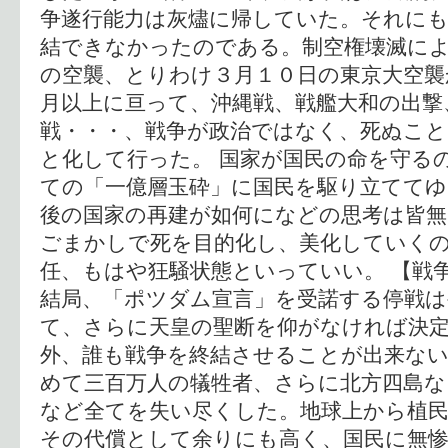
争遂行能力は灰燼に帰していた。それに
結できなかったのである。制空権壊滅に
の空襲、とりわけ３月１０日の東京大空襲
月以上に亘って、沖縄戦、戦艦大和の出撃
戦・・・、戦争が政治ではなく、死ぬこと
と化して行った。 国家が国民の命を守る
ての「一億層玉砕」に国民を駆り立ててゆ
後の国家の再建が如何になどの思考は皆無
ごまかしで死を目的化し、美化していく
任、もはや狂騒状態といっていい。 【戦
結局、「ポツダム宣言」を受諾する停戦は
て、さらに天皇の聖断を仰がなければ決
外、誰も戦争を終結させることが出来ない
めて三百万人の犠牲者、さらに北方四島な
など全てを失い尽くした。地球上から植
その代償として余りにも高く、国民に無