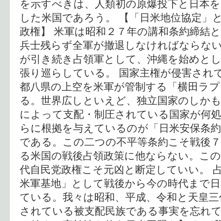
を示すべきは、人類初の原爆投下と日本
した米国であろう。 【「日米地位協定」
政権】 米軍は昭和２７年の講和条約締結
兵士残らず全軍が撤退しなければならな
が引き続き占領軍として、沖縄を始めと
張り巡らしている。 国家主権が侵害され
都八県の上空を米軍が管制する「横田ラ
る。世界広しといえど、独立国家のしかも
によって支配・制圧されている国家が何処
らに根拠を与えているのが「日米安保条約
である。この二つの不平等条約こそ戦後７
る米国の戦後占領政策に他ならない。この
代自民党政権こそ元凶と断定していい。 
米軍基地」として戦後から今の時代まで日
ている。我々は昭和、平成、令和と天皇三
されている被支配民族である事実を忘れて