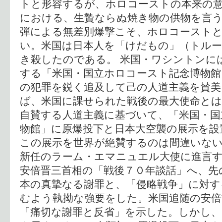
トと形容するが、ホロコーストの本来の
における、生贄ならぬ焼き物の供物を言
弾による無差別爆撃こそ、ホロコースト
い。米国は日本人を「けだもの」（トル
き殺したのである。 米国・ワシントンに
する「米国・国立ホロコースト記念博物
の犯罪を鋭く追及して己の人道主義を賛美
ば、米国に課せられた戦後の最大使命と
自賛する人道主義に基づいて、「米国・国
物館」に原爆投下と日本大空襲の展示を設
この展示を世界が絶賛するのは間違いな
新任のラーム・エマニュエル大使に進言す
安倍晋三首相の「戦後７０年談話」へ、先
本の真摯なる謝罪と、「侵略戦争」に対す
むよう執拗な強要をした。米国追随の安
「痛切な謝罪と反省」を示した。しかし、