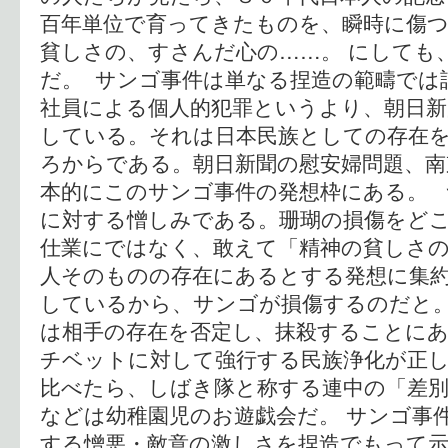
百年単位で育ってきたものを、瞬時に傷
貧しさの、すさんだ心の……。 にしても
だ。 サンゴ事件は単なる捏造の範疇では
社員による個人的犯罪というより、朝日新
している。それは日本民族としての存在
ろからである。朝日新聞の慰安婦問題、南
本的にこのサンゴ事件の発想枠にある。 
に対する憎しみである。珊瑚の損傷をど
仕業にではなく、敢えて「精神の貧しさ
人そのものの存在にあるとする発想に集
しているから、サンゴが損傷するのだと
は相手の存在を否定し、抹殺することに
チベットに対して強行する民族浄化が正
比べたら、しばき隊と称する連中の「差
などは幼稚園児のお遊戯会だ。 サンゴ事
する憎悪・敵意の激しさを捏造でもって