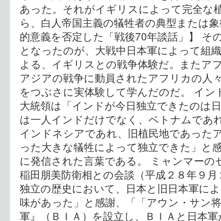
あった。それがイギリスによって完全な
ら、白人帝国主義の犠牲者の典型または象
的意義を否定した「戦後70年談話」】 そ
となったのが、大戦中日本軍によって組
よる、イギリスとの戦争体験だ。またア
アジアの戦争に動員されたアフリカの人
をつぶさに実体験して学んだのだ。 イン
大統領は「インドが今日独立できたのは
は一人インドだけでなく、ベトナムであ
インドネシアであれ、旧植民地であった
った大きな犠牲によって独立できた」と
に発信された言葉である。 ミャンマーの
稲田朋美防衛相との会談（平成２８年９月
独立の歴史において、日本と旧日本軍によ
味があった」と感謝、「「アウン・サン
軍』（ＢＩＡ）を設立し、ＢＩＡと日本軍