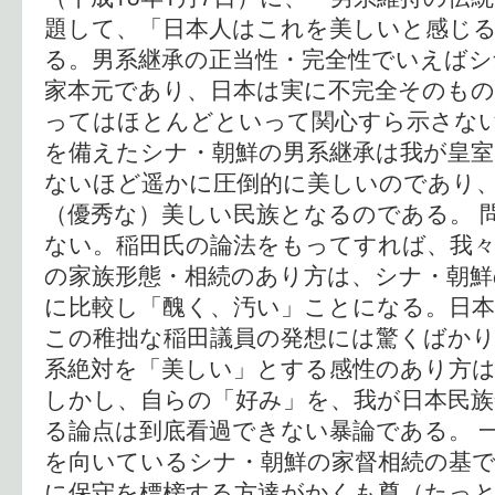
題して、「日本人はこれを美しいと感じ
る。男系継承の正当性・完全性でいえばシ
家本元であり、日本は実に不完全そのもの
ってはほとんどといって関心すら示さない
を備えたシナ・朝鮮の男系継承は我が皇室
ないほど遥かに圧倒的に美しいのであり
（優秀な）美しい民族となるのである。 
ない。稲田氏の論法をもってすれば、我々
の家族形態・相続のあり方は、シナ・朝鮮
に比較し「醜く、汚い」ことになる。日
この稚拙な稲田議員の発想には驚くばか
系絶対を「美しい」とする感性のあり方
しかし、自らの「好み」を、我が日本民
る論点は到底看過できない暴論である。 
を向いているシナ・朝鮮の家督相続の基で
に保守を標榜する方達がかくも尊（たっ