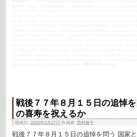
カテゴリー:
時評
|
タグ:
Niopponism
,
Nobuhiko Sakai
,
Shuhei Nishimura
,
The Society to Seek R
Yasukuni
,
Y染色体
,
「安定的な皇位継承」への私見
,
お言葉
,
サンフランシスコ講和条約
,
シ
ダ
,
マスコミ
,
万世一系
,
世論操作
,
中共
,
中華思想
,
主権回復を目指す会
,
事実を挙げて道理
守
,
保守カルト
,
保守派のオピニオンリーダー
,
保守派の妄言を糾す
,
偏向報道
,
偏見と差別
記
,
君民一体
,
国体
,
大和魂
,
大和魂とは国難を前に燃焼・爆発する民族精神である。己の体
政治
,
天皇の国事行為
,
夫婦善哉
,
女性国際戦犯法廷
,
女性天皇
,
女性天皇、女系天皇こそ日
子高齢化
,
律令制度
,
愛子内親王の即位
,
持統天皇
,
推古天皇
,
摂政
,
敗戦を総括できない日本
三段階論
,
日本再生は「男系絶対主義」より大和魂の復活だ
,
日本国民党
,
日本文明と中華文
国際戦犯法廷
,
日米地位協定
,
明治天皇
,
有識者会議
,
朝廷の式微
,
朝日新聞に踊らされる日
史認識
,
氏より育ち
,
民族精神
,
河野談話の白紙撤回を求める市民の会
,
特例法
,
男は種、女
男系絶対主義
,
皇室
,
皇室典範
,
皇統断絶
,
社会の不条理
,
神武天皇以来126代
,
神話と科学
,
神
い」
,
精神侵略
,
絶滅を免れた日本人
,
臣民
,
自民党政権
,
自虐史観
,
英霊
,
蒙古襲来
,
虐日
,
虐
諸君
,
象徴天皇
,
退位特例法
,
酒井信彦
,
酒井信彦の偽善主義を斬る
,
酒井信彦の日本ナショ
靖國神社に蝉鳴き止まず
,
靖国
,
靖国参拝
|
コメントは受け付けていません。
戦後７７年８月１５日の追悼を
の喜寿を祝えるか
投稿日:
2022年8月27日
作成者:
西村修平
戦後７７年８月１５日の追悼を問う 国家