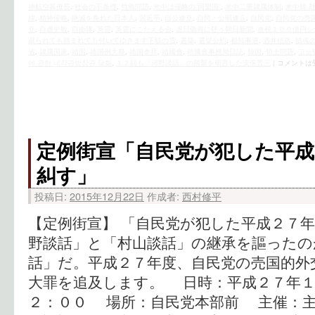
神航空幕僚長
,
社会の不条理
,
竹島問題
,
米中は侵略の“同盟国”
,
米中二重隷属体制
,
米中韓 
線
,
精神侵略
,
絶滅を免れた日本人
,
習近平
,
自公連立
,
自民・公明連立
,
自民党
,
自民党の売
立
,
自虐史観
,
自衛隊
,
英霊
,
英霊にこたえる会
,
虐日偽善に狂う朝日新聞
,
血税１００億円シ
蹴られても踏まれても付いてゆきます下駄の雪
,
選挙
,
選挙公約
,
都知事選
,
酒井信彦
,
鎮魂
省
,
隷属国家
,
靖国
,
靖国例大祭
,
靖国参拝
,
靖國會
,
靖國會事務局日誌
,
韓国
,
領土問題
,
고노
에 관한 내각관방장관 담화
,
１２回も「河野談話」の踏襲を明言した安倍晋三
|
コメントは
定例街宣「自民党が犯した平成
糾す」
投稿日:
2015年12月22日
作成者:
西村修平
【定例街宣】 「自民党が犯した平成２７年
野談話」と「村山談話」の継承を謳ったの
話」だ。平成２７年度、自民党の売国的外
大罪を追及します。 日時：平成２７年１
２：００ 場所：自民党本部前 主催：