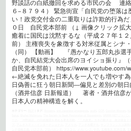
野談話の白紙撤回を求める市民の会 連絡
６−８７９４） 緊急街宣「自民党の堕落
い！政党交付金の二重取りは詐欺的行為だ
０日 自民党本部前 （↓ 画像クリック拡
癒着に国民は沈黙するな（平成２７年１２
前） 主権喪失を象徴する対米従属とシナ
（同） 【動画】 『愚かなり五郎丸歩選
か、自民結党大会出席のヨイショ振り』（
自民党本部前） https://www.youtube.com/w
←絶滅を免れた日本人を一人でも増やす為に
日偽善に狂う朝日新聞―偏見と差別の朝
（酒井信彦 日新報道） 著者・酒井信彦
日本人の精神構造を解く。
カテゴリー:
時評
|
タグ:
Amnesty
,
anti-Japanese propaganda
,
asahi
,
CCP
,
Comfort Women
,
Ko
Sakai
,
Shuhei Nishimura
,
The Society to Seek Restoration of Sovereignty
,
VAWW-NETジャパン
ーク
,
「河野談話」の白紙撤回を求める署名活動
,
『二大政党』カネの動きは 政治資金２
プ
,
アムネスティ・インターナショナル
,
アメリカ
,
アンチ水曜デモ
,
サンフランシスコ講和
シナ侵略主義
,
パククネ
,
プロパガンダ
,
マスコミ
,
メガバンク
,
中共
,
主権喪失 対米従属
,
主