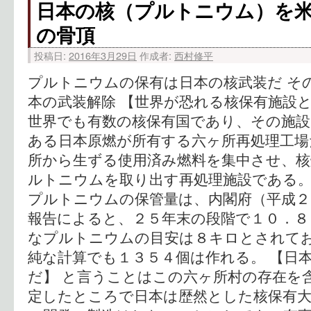
日本の核（プルトニウム）を
の骨頂
投稿日:
2016年3月29日
作成者:
西村修平
プルトニウムの保有は日本の核武装だ そ
本の武装解除 【世界が恐れる核保有施設と
世界でも有数の核保有国であり、その施設
ある日本原燃が所有する六ヶ所再処理工場
所から生ずる使用済み燃料を集中させ、
ルトニウムを取り出す再処理施設である。
プルトニウムの保管量は、内閣府（平成２
報告によると、２５年末の段階で１０．８
なプルトニウムの目安は８キロとされて
純な計算でも１３５４個は作れる。 【日
だ】 と言うことはこの六ヶ所村の存在を
定したところで日本は歴然とした核保有