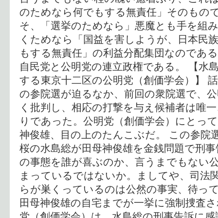
のためなら何でもする無責任」そのもの
そ、「選挙のためなら」悪魔とも手を組
くためなら「国益を害しようが、日本民
もする無責任」の利益分配集団なのであ
自民党と公明党の連立政権である。 【水
する東京十二区の公明党（創価学会）】 
の参院選が迫るなか、前回の衆院選で、公
く批判し、相応の打撃を与え候補者は唯一
りであった。公明党（創価学会）にとっ
神俊雄、目の上のたんこぶだ。 この参院
桜の水島総が田母神俊雄を金銭問題で刑事
の事態を誰が喜ぶのか、言うまでもない公
まっているではないか。ましてや、司法
らが巣くっているのは公然の事実、待っ
田母神俊雄の自宅までが一挙に強制捜査さ
党（創価学会）は、水島総の刑事告訴に感