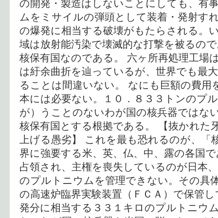
の開発・製造はしないことにしても、有
ムをミサイルの弾頭として装着・発射す
の爆発に相当する破壊がもたらされる。
域は放射能汚染で壊滅的な打撃を被るので
核保有国なのである。 六ヶ所再処理工場
は紆余曲折を辿っているが、世界でも最大
ることは間違いない。 なにも巨額の費用
本には必要ない。１０．８３３トンのプ
が）うことのないわが国の核兵器ではな
核保有国とする根拠である。 【抜かれた
上げる愚劣】 これを最も恐れるのが、「
界に強要する米、英、仏、中、露の各国で
占領され、主権を喪失しているのが日本
のプルトニウムを管理できない。その具
の高速炉臨界実験装置（ＦＣＡ）で保管し
発分に相当する３３１キロのプルトニウ