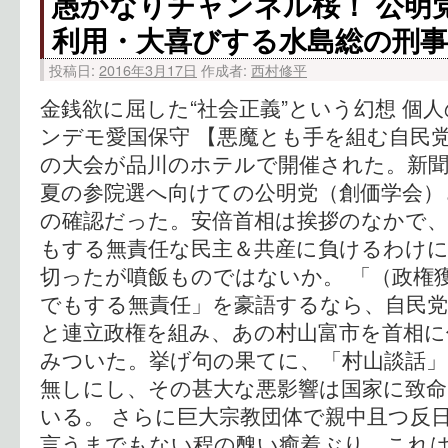
愚かなりチャンネル桜！ 公明
利用・大喜びする水島総の刑事
投稿日:
2016年3月17日
作成者:
西村修平
金銭欲に屈した“社会正義”という幻想 個
ンデモ愛国保守 【悪魔とも手を組む自民党
の大会が品川のホテルで開催された。新
夏の参院選へ向けての公明党（創価学会）
の確認だった。安倍首相は挨拶のなかで
もする無責任な民主＆共産に負けるわけ
切ったが噴飯ものではないか。 「（政権
でもする無責任」を豪語するなら、自民
と連立政権を組み、あの村山富市を首相に
みついた。挙げ句の果てに、「村山談話」
無しにし、その甚大な悪影響は国家に致命
いる。 さらに巨大宗教団体で親中且つ反
言うまでもない程の醜い癒着ぶり、これ