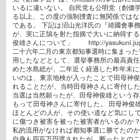
いるに違いない。 自民党も公明党（創価
る以上、この度の強制捜査に無関係では
である。 下記は沼山光洋氏の『靖國會事
が、実に正鵠を射た指摘で大いに納得する
俊雄さんについて」 http://yasukuni.juge
二十六年二月の東京都知事選時に集まった
用したなどとして、選挙事務所の最高責任
めた水島総が、二年近く経過した昨年末に
いのは、東京地検が入ったことで田母神
れることだが、当時田母神さんに寄付し
当選は当然願ったが、田母神俊雄という存
もって田母神さんに寄付した。 田母神俊
ほとんどの人が、その使い道など気にし
に傷つき被害を被った被害者がいるのか？
私的流用がなければ都知事選に勝てたの
自身も四百万円渡されたが、断ったとの