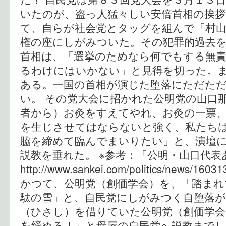
いたのが、盗っ人猛々しい安倍首相の挨
て、自らが社会党とタッグを組んで「村
権の座にしがみついた。その犯罪的過去
首相は、「選挙のためなら何でもする無責
るわけにはいかない」と見得を切った。
ある。一国の首相が演じた堕落にただた
い。 その党大会に招かれた公明党の山口
者から）お灸をすえてやれ、お灸の一票
を生じさせてはならないと強く、私たち
脇を締めて臨んでまいりたい」と、演壇
説教を垂れた。 ※参考：「公明・山口代
http://www.sankei.com/politics/news/1603
かつて、公明党（創価学会）を、「踏まれ
駄の雪」と、自民党にしがみつく自堕落が
（ひさし）を借りていた公明党（創価学会
を締めろ！」と母屋の自民党へ説教までし