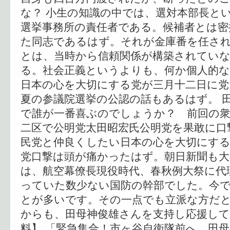
な？ 小生の知識の中では、選対本部長と
選挙事務所の責任者である。候補者とは密
た同志であるはず。それが金庫番を任さ
とは、当時から信頼関係が構築されてい
る。社会正義というよりも、何か個人的
日本の心を大切にする党が三月十二日に党
夏の参議院選挙の公認の話もあるはず。 
で誰が一番喜ぶのでしょうか？ 前回の衆
二区で公明党太田昭宏氏公明党を果敢に口
民党と仲良くしたい日本の心を大切にす
党口撃は頭が痛かったはず。朝日新聞も大
は、航空幕僚長現役時代、春秋例大祭に代
っていた数少ない国防の幹部でした。今
とが多いです。その一点でも立派な方だと
からも、田母神俊雄さんを支持し応援して
料】 「緊急集合！市ヶ谷自衛隊前へ 田