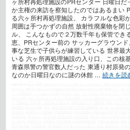
ヶ所村再処理施設のPRセンター 日曜日だ
か主権の来訪を察知したのではあるまい 
る六ヶ所村再処理施設、 カラフルな色彩
周囲は手つかずの自然 放射性廃棄物を閉
ル、 こんなもので２万数千年も保管でき
恵、PRセンター前の サッカーグラウンド
事な芝生で子供らが練習している 世界最大
いる 六ヶ所再処理施設の入り口、この核
青森県警の警官数人だった 東通り村原発の
なのか日曜日なのに謎の休館 …
続きを読
カテゴリー:
時評
|
タグ:
AREVA SA
,
Fukushima NPP
,
Kono Statement of 1993
,
LDP
,
LNG
,
Nio
Nishimura
,
TEPCO
,
The Society to Seek Restoration of Sovereignty
,
WGIP
,
WW2
,
アレバ社
,
ウ
シスコ講和条約
,
シナODA１００億円
,
プルサーマル
,
プルトニウム ドラム缶
,
プルトニウム
ニウム保有
,
プルトニウム４７．８トン「日本の備蓄、これ以上増えないよう」
,
プロパガ
共
,
主権喪失
,
主権回復
,
主権回復を目指す会
,
主権回復記念日
,
主権国家
,
事実を挙げて道理
料再処理
,
使用済み燃料
,
保守
,
偏見と差別の朝日的思考と精神構造
,
党大会
,
六ヶ所再処理
処理施設
,
出来損ないの“産経抄”
,
利害調整集団
,
利権分配集団
,
創価学会公明党
,
原子力村
,
利権共同体
,
原発カルト
,
原発利権
,
原発推進派
,
参議院選挙
,
反原発
,
反日
,
反日歴史捏造
,
名
奴
,
大和魂
,
大東亜戦争
,
大間原発
,
太平洋戦争
,
女性国際戦犯法廷
,
宇曽利湖 釜伏山
,
安保
,
対日歴史捏造
,
従軍慰安婦
,
性奴隷制度
,
恐山 夏の終わりの落日よ 御霊の後光と化してまば