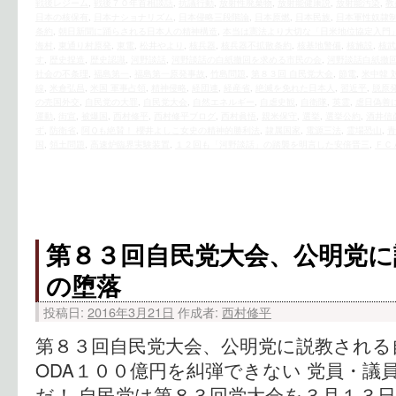
戦後レジーム
,
戦後７０年首相談話
,
抗議行動
,
放射性廃棄物
,
放射能健康説
,
放射能汚染
,
教
日本の核保有
,
日本ナショナリズム
,
日本侵略三段階論
,
日本原燃
,
日本民族
,
日本軍性奴隷
条約
,
朝日新聞に踊らされる日本人の精神構造
,
本当は憲法より大切な「日米地位協定入門
海村
,
東通り村原発
,
東電
,
松井やより
,
核兵器
,
核兵器不拡散条約
,
核基地警備
,
核施設
,
核武
す
,
歴史捏造
,
歴史認識
,
河野談話
,
河野談話の白紙撤回を求める市民の会
,
河野談話白紙撤
社会の不条理
,
福島第一
,
福島第一原発事故
,
竹島問題
,
第８３回 自民党大会
,
節電
,
米中韓 
線
,
米倉弘昌
,
米国 軍事占領
,
精神侵略
,
経団連
,
経産省
,
絶滅を免れた日本人
,
習近平
,
脱原
の売国外交
,
自民党の大罪
,
自民党大会
,
自然エネルギー
,
自虐史観
,
自衛隊
,
英霊
,
虐日偽善
運動
,
街宣
,
被爆国
,
西村修平
,
西村修平ブログ
,
西村眞悟
,
親米保守
,
選挙
,
選挙公約
,
酒井信
ず
,
防衛省
,
阿Ｑも絶賛！ 櫻井よしこ女史の精神的勝利法
,
隷属国家
,
電源三法
,
霊場恐山
,
青
国
,
領土問題
,
高速炉臨界実験装置
,
１２回も「河野談話」の踏襲を明言した安倍晋三
,
ＦＣ
第８３回自民党大会、公明党に
の堕落
投稿日:
2016年3月21日
作成者:
西村修平
第８３回自民党大会、公明党に説教される
ODA１００億円を糾弾できない 党員・議
だ！ 自民党は第８３回党大会を３月１３