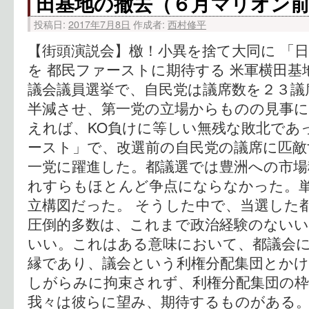
田基地の撤去（６月マリオン
投稿日:
2017年7月8日
作成者:
西村修平
【街頭演説会】檄！小異を捨て大同に 「
を 都民ファーストに期待する 米軍横田基
議会議員選挙で、自民党は議席数を２３議
半減させ、第一党の立場からものの見事に
えれば、KO負けに等しい無残な敗北であ
ースト」で、改選前の自民党の議席に匹敵
一党に躍進した。都議選では豊洲への市場
れすらもほとんど争点にならなかった。
立構図だった。 そうした中で、当選した
圧倒的多数は、これまで政治経験のないい
いい。これはある意味において、都議会
縁であり、議会という利権分配集団とか
しがらみに拘束されず、利権分配集団の
我々は彼らに望み、期待するものがある