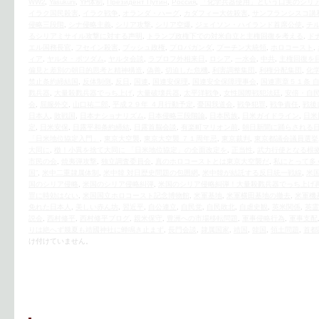
WW2
,
Yasukuni
,
YP体制
,
Президент Путин
,
Россия
,
「化学兵器使用」という口実のシリ
イラク国民殺害
,
イラク戦争
,
オランダ・ハーグ
,
カダフィー大佐殺害
,
サンフランシスコ講
侵略三段階
,
シナ侵略主義
,
シリア攻撃
,
シリア空爆
,
ジェイソン・ハイランド首席公使
,
チ
るシリアミサイル攻撃に対する声明
,
トランプ政権下での対米自立と主権回復を考える
,
ド
エル国務長官
,
フセイン殺害
,
ブッシュ政権
,
プロパガンダ
,
プーチン大統領
,
ホロコースト
,
ィア
,
ヤルタ・ポツダム
,
ヤルタ会談
,
ラブロフ外相来日
,
ロシア
,
一水会
,
中共
,
主権回復を
偏見と差別の朝日的思考と精神構造
,
偽善
,
切迫した危機
,
利害調整集団
,
利権分配集団
,
化
禁止条約締結国
,
反体制側
,
反日
,
国連
,
国連安保理
,
国連安全保障理事会
,
国連憲章５１条 
戮兵器
,
大量殺戮兵器でっち上げ
,
大量破壊兵器
,
太平洋戦争
,
女性国際戦犯法廷
,
安倍・自
会
,
屈服外交
,
山口祐二郎
,
平成２９年 ４月行動予定
,
憂国我道会
,
戦争犯罪
,
戦争責任
,
戦後
日本人
,
敗戦国
,
日本ナショナリズム
,
日本侵略三段階論
,
日本民族
,
日米ガイドライン
,
日米
定
,
日米安保
,
日露平和条約締結
,
日露首脳会談
,
有楽町マリオン前
,
朝日新聞に踊らされる
「日米地位協定入門」
,
東京大空襲
,
東京大空襲 ７１周年忌
,
東京裁判
,
東京都議会議員選挙
大同に
,
檄！小異を捨て大同に 「日米地位協定」の全面改定を
,
正当性
,
武力行使となる根
市民の会
,
焼夷弾攻撃
,
独立調査委員会
,
真のホロコーストとは東京大空襲だ
,
私にとって多
国”
,
米中二重隷属体制
,
米中韓 対日歴史問題の包囲網
,
米中韓が結託する反日統一戦線
,
米
国のシリア侵略
,
米国のシリア侵略糾弾
,
米国のシリア侵略糾弾！大量殺戮兵器でっち上げ
罪に時効はない
,
米国国立ホロコースト記念博物館
,
米軍基地
,
米軍横田基地の撤去
,
米軍機
免れた日本人
,
美しい赤ん坊
,
習近平
,
自公連立
,
自民党
,
自民敗北
,
自虐史観
,
英米関係
,
英霊
説会
,
西村修平
,
西村修平ブログ
,
親米保守
,
豊洲への市場移転問題
,
軍事侵略行為
,
軍事支配
りは絶へず幾夏も靖國神社に蝉鳴き止まず
,
長門会談
,
隷属国家
,
靖国
,
韓国
,
領土問題
,
首都
け付けていません。