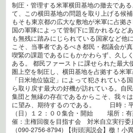
制圧・管理する米軍横田基地の撤去である
て、この横田基地の問題を取り上げる候
もそも東京都の広大な敷地が米軍に占拠さ
国の軍隊によって管制下に置かれるなど
も無残に踏みにじられている国家など他に
こそ、当事者であるべき都民・都議会が
喫緊の課題であるにもかかわらず、久し
ある。 都民ファーストに課せられた最大
圏上空を制圧し、横田基地を占拠する米軍
「日米地位協定」によって犯されている国
ら取り戻す最大の好機が訪れている。自民
集団と無縁の存在であるからこそ、我々
に望み、期待するのである。 日時：平
（日）１２：００集合・開始 場所：
催：主権回復を目指す会 対米自立実行
（090-2756-8794) 【街頭演説会】檄