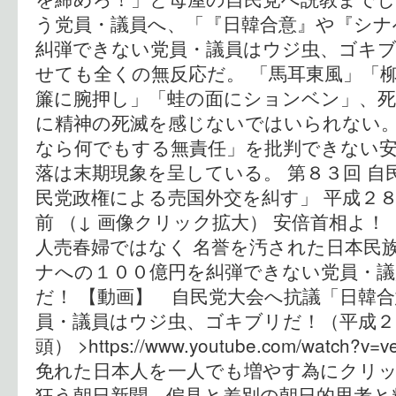
う党員・議員へ、「『日韓合意』や『シナ
糾弾できない党員・議員はウジ虫、ゴキ
せても全くの無反応だ。 「馬耳東風」「
簾に腕押し」「蛙の面にションベン」、
に精神の死滅を感じないではいられない
なら何でもする無責任」を批判できない安
落は末期現象を呈している。 第８３回 自
民党政権による売国外交を糾す」 平成２
前 （↓ 画像クリック拡大） 安倍首相よ
人売春婦ではなく 名誉を汚された日本民
ナへの１００億円を糾弾できない党員・
だ！ 【動画】 自民党大会へ抗議「日韓
員・議員はウジ虫、ゴキブリだ！（平成２
頭） >https://www.youtube.com/watch
免れた日本人を一人でも増やす為にクリック
狂う朝日新聞―偏見と差別の朝日的思考と