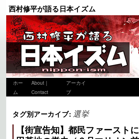
西村修平が語る日本イズム
ホー
About｜
アーカイ
ム
Contact
ブ
選挙
タグ別アーカイブ:
【街宣告知】都民ファースト