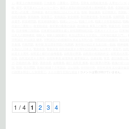
く
,
事実上の無担保融資
,
二大政党
,
二重取り
,
五郎丸
,
五郎丸 自民結党大会
,
人寄せパンダ
,
略
,
保守
,
保守派オピニオンリーダー
,
偏見と差別の朝日的思考と精神構造
,
偽善
,
全国銀行
政党への企業・団体献金
,
各行が独自にはんだんする
,
告知
,
国会議員
,
在日韓国人
,
売国奴
,
自民党政権
,
安倍政権
,
安倍晋三
,
安倍談話
,
安全保障
,
対日歴史捏造
,
対米従属
,
尖閣問題
,
巨
歩選手
,
慰安婦問題
,
慰安婦強制連行
,
戦後レジーム
,
戦後７０年
,
戦後７０年首相談話
,
戦略
付金の二重取り
,
政党助成金
,
政官業の癒着の温床
,
政治献金 事実上の解禁
,
斡旋方式
,
日中
所
,
日本侵略三段階論
,
日本軍性奴隷制を裁く女性国際戦犯法廷
,
日米ガイドライン
,
日米地
日本人の精神構造
,
朝鮮人
,
朝鮮人強制連行
,
本当は憲法より大切な「日米地位協定入門」
,
河野談話 村山談話 継承
,
河野談話の白紙撤回を求める市民の会
,
河野談話白紙撤回
,
無担保
不条理
,
竹島問題
,
米中韓 対日歴史問題の包囲網
,
米中韓が結託する反日統一戦線
,
精神侵略
を免れた日本人
,
緊急街宣
,
緊急街宣 自民党結党６０周年記念式典にもの申す
,
習近平
,
自民
結党６０周年
,
自民党と銀行の金権癒着
,
自民党の堕落
,
自民党の売国的外交
,
自民党の大罪
街宣
,
自民党結党６０周年
,
自民幹事長 経理局長 連帯保証人
,
自虐史観
,
英霊
,
虐日偽善に狂
グ
,
詐欺的行為
,
選挙
,
酒井信彦
,
金権癒着
,
銀行 自民党 癒着
,
銀行業界の堕落
,
鎮魂の祈りは
国
,
韓国
,
領土問題
,
首相の戦後７０年談話
,
고노담화
,
라이따이한
,
위안부관계 조사결과발표
の踏襲を明言した安倍晋三
,
３００億円 巨額な税金
|
コメントは受け付けていません。
1 / 4
2
3
4
1