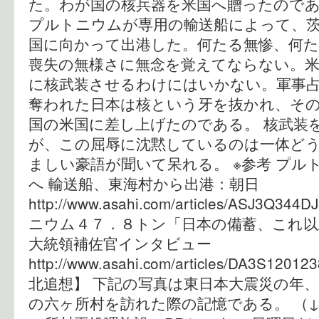
た。わが国の核兵器を米国へ贈ったのであ
プルトニウムが専用の輸送船によって、
国に向かって出港した。何たる無惨、何
喪失の無様さに無念を覚えてならない。
に核武装させるわけにはいかない。軍事
奪われた日本は核という牙を抜かれ、そ
国の米国に差し上げたのである。 核武装
が、この屈辱に沈黙しているのは一体ど
ましい豪語が聞いて呆れる。 ※参考 プル
へ 輸送船、東海村から出港：朝日
http://www.asahi.com/articles/ASJ3Q3
ニウム４７．８トン「日本の備蓄、これ
大統領補佐官インタビュー
http://www.asahi.com/articles/DA3S1
北追想】 下記の写真は東日本大震災の年
の六ヶ所村を訪れた際の記憶である。 （↓