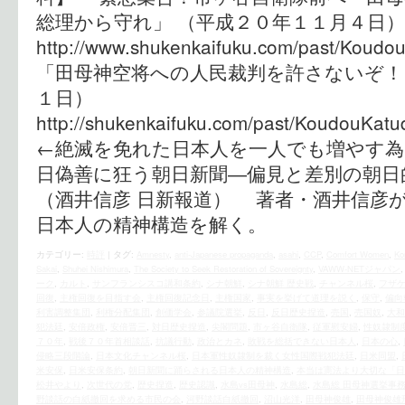
総理から守れ」 （平成２０年１１月４
http://www.shukenkaifuku.com/past/Koudo
「田母神空将への人民裁判を許さないぞ！
１日）
http://shukenkaifuku.com/past/KoudouKat
←絶滅を免れた日本人を一人でも増やす為に
日偽善に狂う朝日新聞―偏見と差別の朝
（酒井信彦 日新報道） 著者・酒井信彦
日本人の精神構造を解く。
カテゴリー:
時評
|
タグ:
Amnesty
,
anti-Japanese propaganda
,
asahi
,
CCP
,
Comfort Women
,
Ko
Sakai
,
Shuhei Nishimura
,
The Society to Seek Restoration of Sovereignty
,
VAWW-NETジャパン
ーク
,
カルト
,
サンフランシスコ講和条約
,
シナ朝鮮
,
シナ朝鮮 歴史戦
,
チャンネル桜
,
フザ
回復
,
主権回復を目指す会
,
主権回復記念日
,
主権国家
,
事実を挙げて道理を説く
,
保守
,
偏向
利害調整集団
,
利権分配集団
,
創価学会
,
参議院選挙
,
反日
,
反日歴史捏造
,
売国
,
売国奴
,
大和
犯法廷
,
安倍政権
,
安倍晋三
,
対日歴史捏造
,
尖閣問題
,
市ヶ谷自衛隊
,
従軍慰安婦
,
性奴隷制
７０年
,
戦後７０年首相談話
,
抗議行動
,
政治とカネ
,
敗戦を総括できない日本人
,
日本の心
,
侵略三段階論
,
日本文化チャンネル桜
,
日本軍性奴隷制を裁く女性国際戦犯法廷
,
日米同盟
,
米安保
,
日米安保条約
,
朝日新聞に踊らされる日本人の精神構造
,
本当は憲法より大切な「日
松井やより
,
次世代の党
,
歴史捏造
,
歴史認識
,
水島vs田母神
,
水島総
,
水島総 田母神選挙事
野談話の白紙撤回を求める市民の会
,
河野談話白紙撤回
,
沼山光洋
,
田母神俊雄
,
田母神俊雄