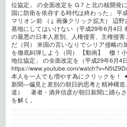
位協定」 の全面改定を G７と北の核開発
国に防衛を依存する時代は終わった」 平成
マリオン前 （↓ 画像クリック拡大） 辺
基地にしてはいけない（平成29年6月4日 
の最悪の日本人差別、人権侵害、主権侵害
だ（同） 米国の言いなりでシリア侵略の
を徹底糾弾しよう（同） 【動画】 檄！小
地位協定」 の全面改定を（平成29年6月4日
https://www.youtube.com/watch?v=N
本人を一人でも増やす為にクリックを！ ◀
新聞―偏見と差別の朝日的思考と精神構造
道） 著者・酒井信彦が朝日新聞に踊らさ
を解く。
カテゴリー:
時評
|
タグ:
2017東京都議会議員選挙
,
Amnesty
,
anti-Japanese propaganda
,
Atom
Japan Okinawa
,
Donald Trump
,
Enola Gay
,
GHQ
,
HIROSHIMA
,
Kono Statement of 1993
,
LDP
,
N
Nishimura
,
The International Military Tribunal for the Far East
,
The Society to Seek Restoration of
Holocaust
,
U.S. military base
,
U.S.–Japan Status of Forces Agreement
,
USA
,
USA attack on Ja