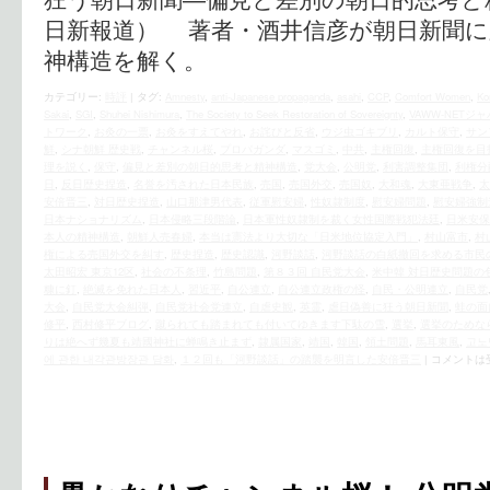
日新報道） 著者・酒井信彦が朝日新聞に
神構造を解く。
カテゴリー:
時評
|
タグ:
Amnesty
,
anti-Japanese propaganda
,
asahi
,
CCP
,
Comfort Women
,
Ko
Sakai
,
SGI
,
Shuhei Nishimura
,
The Society to Seek Restoration of Sovereignty
,
VAWW-NETジ
トワーク
,
お灸の一票
,
お灸をすえてやれ
,
お詫びと反省
,
ウジ虫ゴキブリ
,
カルト保守
,
サン
鮮
,
シナ朝鮮 歴史戦
,
チャンネル桜
,
プロパガンダ
,
マスゴミ
,
中共
,
主権回復
,
主権回復を目
理を説く
,
保守
,
偏見と差別の朝日的思考と精神構造
,
党大会
,
公明党
,
利害調整集団
,
利権分
日
,
反日歴史捏造
,
名誉を汚された日本民族
,
売国
,
売国外交
,
売国奴
,
大和魂
,
大東亜戦争
,
太
安倍晋三
,
対日歴史捏造
,
山口那津男代表
,
従軍慰安婦
,
性奴隷制度
,
慰安婦問題
,
慰安婦強制
日本ナショナリズム
,
日本侵略三段階論
,
日本軍性奴隷制を裁く女性国際戦犯法廷
,
日米安保
本人の精神構造
,
朝鮮人売春婦
,
本当は憲法より大切な「日米地位協定入門」
,
村山富市
,
村
権による売国外交を糾す
,
歴史捏造
,
歴史認識
,
河野談話
,
河野談話の白紙撤回を求める市民
太田昭宏 東京12区
,
社会の不条理
,
竹島問題
,
第８３回 自民党大会
,
米中韓 対日歴史問題の
糠に釘
,
絶滅を免れた日本人
,
習近平
,
自公連立
,
自公連立政権の怪
,
自民・公明連立
,
自民党
大会
,
自民党大会糾弾
,
自民党社会党連立
,
自虐史観
,
英霊
,
虐日偽善に狂う朝日新聞
,
蛙の面
修平
,
西村修平ブログ
,
蹴られても踏まれても付いてゆきます下駄の雪
,
選挙
,
選挙のためな
りは絶へず幾夏も靖國神社に蝉鳴き止まず
,
隷属国家
,
靖国
,
韓国
,
領土問題
,
馬耳東風
,
고노
에 관한 내각관방장관 담화
,
１２回も「河野談話」の踏襲を明言した安倍晋三
|
コメントは