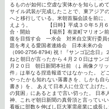
るものが如何に空虚な実体かを知らしめ
サイル武装が完成したことで、東アジア
へと移行している。米朝首脳会談を前に、
えよう。 【日時】平成３０年５月６
合・開始 【場所】有楽町マリオン
復を目指す会 一水会 対米自立
題を考える愛国者連絡会 日本未来の
（090-2756-8794) 祝！『サンゴ記念
ねと朝日が言ったから４月２０日はサンゴ
月２０日 朝日新聞本社前 （↓ 画像クリ
件」は単なる捏造報道ではなかった。 ど
やったかも知れない落書きを、しかも自
書き）を、 あえて日本人に仕立て上げた
の貧困」にあるとまで言い切った。 日本
神、これぞ朝日新聞の真骨頂と言っていい
看板に部数を伸ばし巨大軍需産業に成長し