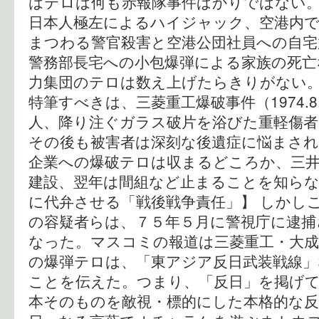
はテロは何も赤報隊事件ばかりではない。
日本人極左によるハイジャック、空港内で
まつわる警官殺害と空港公団社員への自宅
警務部長宅への小包爆弾による家族の死亡
力集団のテロは数え上げたらきりがない。
特筆すべきは、三菱重工爆破事件（1974.8
人、降り注ぐガラス破片を浴びた重軽傷者
その後も被害者は深刻な後遺症に悩まされ
企業への爆破テロは収まるどころか、三井
建設、翌年は間組など止まることを知らな
に代弁させる「戦後戦争責任」】 しかし
の容疑者らは、７５年５月に警視庁に逮捕
なった。マスコミの報道は三菱重工・大成
の爆弾テロは、「東アジア反日武装戦線」
ことを伝えた。つまり、「反日」を掲げて
本そのものを敵視・標的にした本格的な反