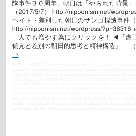
隊事件３０周年、朝日は「やられた背景」
（2017/5/7） http://nipponism.net/wor
ヘイト・差別した朝日のサンゴ捏造事件（202
http://nipponism.net/wordpress/?
一人でも増やす為にクリックを！ ◀︎『虐
偏見と差別の朝日的思考と精神構造』 （
→
カテゴリー:
時評
|
タグ:
anti-Japanese propaganda
,
asahi
,
KY
,
K・Y
,
Niopponism
,
Nobuhiko Sa
of Sovereignty
,
アカが書きヤクザが売ってバカが読む
,
アサヒる
,
アジアへの戦争責任
,
ゲリ
平連 吉川勇一事務局長
,
マスゴミ
,
メディア
,
ロッド空港襲撃事件
,
三菱重工爆破事件
,
中核
企業への爆破テロ
,
侵略
,
偏向報道
,
偏見と差別の朝日的思考と精神構造
,
偽善
,
印象操作
,
反
廷
,
小尻知博記者
,
憲法記念日には「赤報隊事件」も語ろう
,
戦争を煽り、戦争で財を築く軍
ったから
,
日本イズム
,
日本ナショナリズム
,
日本侵略三段階論
,
日本民族をヘイト・差別し
と並ぶ巨大軍需産業
,
朝日戦車
,
朝日新聞
,
朝日新聞はペンを武器にした巨大軍需産業だった
事件から39年
,
朝日珊瑚事件
,
東アジア反日武装戦線
,
東峰十字路事件
,
極左テロ
,
歪曲
,
無差
放火事件
,
絶滅を免れた日本人
,
自作自演
,
自虐史観
,
虐日偽善に狂う朝日新聞
,
虐日偽善主
グ
,
赤報隊事件
,
酒井信彦
,
鎮魂の祈りは絶へず幾夏も靖國神社に蝉鳴き止まず
,
４月２０日