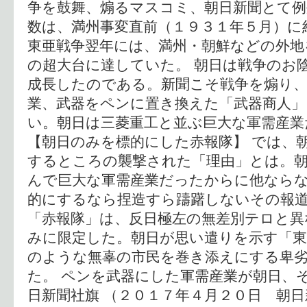
争を鼓舞、煽るマスコミ、朝日新聞とて例
数は、満州事変直前（１９３１年５月）に
東亜戦争翌年には、満州・朝鮮などの外地
の超大台に達していた。 朝日は戦争のお
成長したのである。新聞こそ戦争を煽り、
業、武器をペンに置き換えた「武器商人
い。朝日は三菱重工と並ぶ巨大な軍需産業
【朝日のみを標的にした赤報隊】 では、
するところの襲撃された「理由」とは。朝
んで巨大な軍需産業だったからに他なら
的にするなら捏造すら躊躇しないその報道
「赤報隊」は、反日極左の無差別テロと異
みに限定した。朝日が思い遣りを示す「東
のような無辜の市民を巻き添えにする卑
た。 ペンを武器にした軍需産業が朝日、
日新聞社旗 （２０１７年４月２０日 朝日