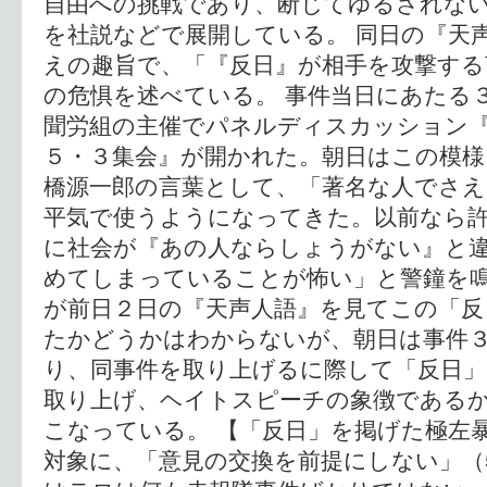
自由への挑戦であり、断じてゆるされない
を社説などで展開している。 同日の『天
えの趣旨で、「『反日』が相手を攻撃する
の危惧を述べている。 事件当日にあたる
聞労組の主催でパネルディスカッション
５・３集会』が開かれた。朝日はこの模様
橋源一郎の言葉として、「著名な人でさえ
平気で使うようになってきた。以前なら
に社会が『あの人ならしょうがない』と
めてしまっていることが怖い」と警鐘を鳴
が前日２日の『天声人語』を見てこの「反
たかどうかはわからないが、朝日は事件
り、同事件を取り上げるに際して「反日
取り上げ、ヘイトスピーチの象徴である
こなっている。 【「反日」を掲げた極左暴
対象に、「意見の交換を前提にしない」（5