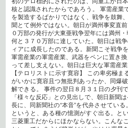
初のテロ標的にされたのは、同重工が日
核と認識されたからであろう。 軍需産業
を製造するばかりではなく、戦争を鼓舞
聞とて例外ではない。朝日が満州事変直前（
０万部の発行が大東亜戦争翌年には満州・
何と３７０万部に達していた。朝日は戦
ィアに成長したのである。新聞こそ戦争
軍需産業の軍需産業、武器をペンに置き換
って差し支えない。朝日は巨大な軍需産
【テロリストに示す寛容】 この卑劣極ま
がいかに寛容且つ無批判あったか、同爆破
解できる。 事件の翌日８月３１日の夕刊
「様々な反応」との見出しで、朝日新聞は
長に、同新聞社の“本音”を代弁させている
というと、ある種の憶測がすぐ出る。と
三菱重工だからにほかならない。こんな