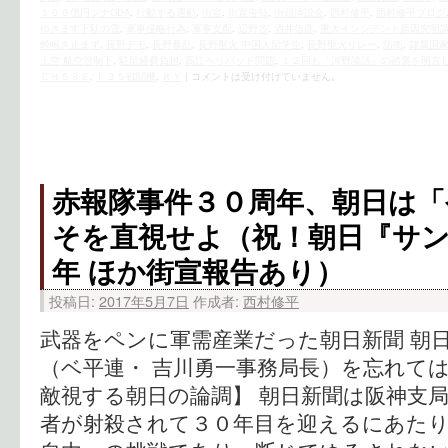
１００億円シナODA
,
行動する運動
,
街宣
,
街宣告知
,
街頭演説会
,
西村修平
,
西村修平ブログ
ゆきます下駄の雪
,
軍事侵略行為
,
軍事支配
,
辺野古
,
酒井信彦
,
重大インシデント原因究明
蝉鳴き止まず
,
長野デモ
,
長野暴乱
,
長野聖火 中国人留学生
,
長野聖火リレー
,
防衛
,
隷属国
上空 航空管制下
,
駐留経費負担
,
高江ヘリパッド問題
,
１２回も「河野談話」の踏襲を明言
ＣＨ５３Ｅ
,
Ｆ３５戦闘機
,
ＫＹ
|
コメントは受け付けていません。
赤報隊事件３０周年、朝日は「
そを直視せよ
（祝！朝日『サ
年 ほか街宣報告あり）
投稿日:
2017年5月7日
作成者:
西村修平
武器をペンに軍需産業だった朝日新聞 朝
（ベ平連・ 吉川勇一事務局長）を忘れては
敵視する朝日の論調】 朝日新聞は阪神支
者が射殺されて３０年目を迎えるにあた