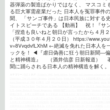
器弾薬の製造ばかりではなく、 マスコミ
る巨大軍需産業だった 日本人を冤罪事件
聞、 「サンゴ事件」は日本民族に対する
イトスピーチである 【動画】 祝！『サ
「捏造も良いねと朝日が言ったから４月２
（平成３０年４月２０日） https://www.youtu
v=8VvqdvfLXhM ←絶滅を免れた日本
ックを！ ◀︎『虐日偽善に狂う朝日新聞―
と精神構造』 （酒井信彦 日新報道） 
聞に踊らされる日本人の精神構造を解く。
カテゴリー:
時評
|
タグ:
10 March 1945
,
Aegis Ashore
,
Amnesty
,
anti-Japanese propaganda
,
as
Diplomacy: The US Japan Okinawa
,
Donald Trump
,
Enola Gay
,
FMS
,
F１６戦闘機 燃料タンク
Kono Statement of 1993
,
KY事件
,
LDP
,
Mitsuhiro Kimura
,
Niopponism
,
Nobuhiko Sakai
,
oscar
,
Sh
Tribunal for the Far East
,
The Society to Seek Restoration of Sovereignty
,
the U.S.‐Japan Securit
U.S.–Japan Status of Forces Agreement
,
VAWW-NETジャパン
,
WGIP
,
WW2
,
Yasukuni
,
YP体制
回復記念日」を考える国民会議
,
かくすれば かくなるものと 知りながら やむにやまれぬ 
る
,
アムネスティ・インターナショナル
,
イージス・アショア
,
エルサレム首都宣言
,
オスプ
したK・Yってだれだ
,
サンゴ記念日
,
サンフランシスコ講和条約
,
シナによる日本侵略三段
の対米自立と主権回復を考える
,
ドナルド・トランプ
,
プロパガンダ
,
プーチン大統領
,
ヘイ
スの旗
,
マスコミ軍需産業
,
マスゴミ
,
マスメディア
,
ヤルタ・ポツダム
,
ヤルタ会談
,
レコン