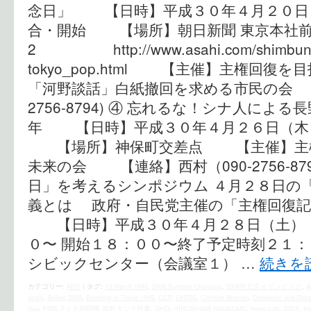
念日」 【日時】平成３０年４月２０日（
合・開始 【場所】朝日新聞 東京本社前 
2 http://www.asahi.com/shimbun/k
tokyo_pop.html 【主催】主権回復
「河野談話」白紙撤回を求める市民の会 
2756-8794) ④ 忘れるな！シナ人によ
年 【日時】平成３０年４月２６日（木
【場所】神保町交差点 【主催】主権
未来の会 【連絡】西村（090-2756-87
日」を考えるシンポジウム ４月２８日の
義とは 政府・自民党主催の「主権回復記
【日時】平成３０年４月２８日（
０〜 開始１８：００〜終了予定時刻２１
シビックセンター（会議室１） …
続きを
カテゴリー:
時評
|
タグ:
10 March 1945
,
2008 Summer Olympics
,
2008年北京オリンピック
,
A
asahi
,
Beijing 2008
,
Bombing of Tokyo 1945
,
CCP
,
CH53E
,
Comfort Women
,
Deception and Dip
Gay
,
FMS
,
F１６戦闘機 燃料タンク投棄
,
GHQ
,
HIROSHIMA NAGASAKI
,
Holocaust
,
JSDF
,
Ko