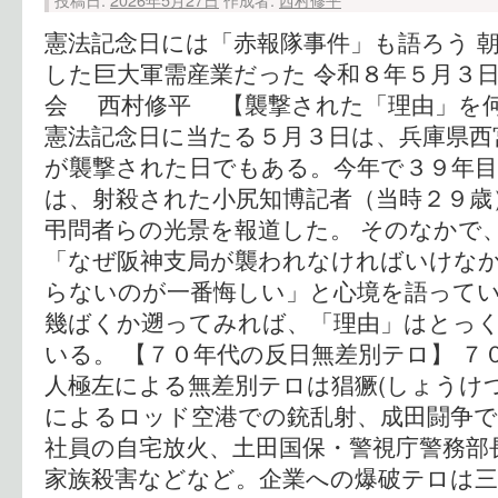
憲法記念日には「赤報隊事件」も語ろう 
した巨大軍需産業だった 令和８年５月３
会 西村修平 【襲撃された「理由」を
憲法記念日に当たる５月３日は、兵庫県西
が襲撃された日でもある。今年で３９年目
は、射殺された小尻知博記者（当時２９歳
弔問者らの光景を報道した。 そのなかで
「なぜ阪神支局が襲われなければいけな
らないのが一番悔しい」と心境を語ってい
幾ばくか遡ってみれば、「理由」はとっ
いる。 【７０年代の反日無差別テロ】 ７
人極左による無差別テロは猖獗(しょうけ
によるロッド空港での銃乱射、成田闘争で
社員の自宅放火、土田国保・警視庁警務部
家族殺害などなど。企業への爆破テロは三