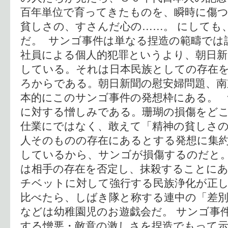
百年単位で育ってきたものを、瞬時に傷
貧しさの、すさんだ心の……。 にしても
だ。 サンゴ事件は単なる捏造の範疇では
社員による個人的犯罪というより、朝日新
している。それは日本民族としての存在
ろからである。朝日新聞の慰安婦問題、南
本的にこのサンゴ事件の発想枠にある。 
に対する憎しみである。珊瑚の損傷をど
仕業にではなく、敢えて「精神の貧しさ
人そのものの存在にあるとする発想に集
しているから、サンゴが損傷するのだと
は相手の存在を否定し、抹殺することに
チベットに対して強行する民族浄化が正
比べたら、しばき隊と称する連中の「差
などは幼稚園児のお遊戯会だ。 サンゴ事
する憎悪・敵意の激しさを捏造でもって