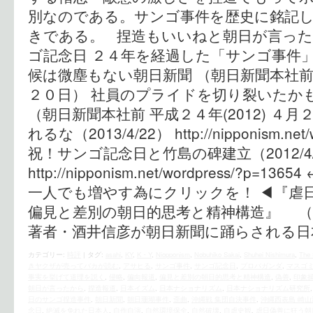
別なのである。サンゴ事件を歴史に銘記
きである。 捏造もいいねと朝日が言っ
ゴ記念日 ２４年を経過した「サンゴ事件
候は微塵もない朝日新聞 （朝日新聞本社前 平
２０日） 社員のプライドを切り裂いたか
（朝日新聞本社前 平成２４年(2012) ４
れるな（2013/4/22） http://nipponism.net/
祝！サンゴ記念日と竹島の碑建立（2012/4/
http://nipponism.net/wordpress/?
一人でも増やす為にクリックを！ ◀︎『虐
偏見と差別の朝日的思考と精神構造』 
著者・酒井信彦が朝日新聞に踊らされる日
カテゴリー:
時評
|
タグ:
asahi
,
KY
,
K・Y
,
Niopponism
,
Nobuhiko Sakai
,
Shuhei Nishimura
,
The 
きヤクザが売ってバカが読む
,
アサヒる
,
サンゴ事件
,
サンゴ記念日
,
プロパガンダ
,
マスゴ
事実を挙げて道理を説く
,
侵略
,
偏向報道
,
偏見と差別の朝日的思考と精神構造
,
偽善
,
印象
朝日が言ったから
,
捏造報道
,
日本イズム
,
日本ナショナリズム
,
日本ナショナリズム研究所
日のサンゴ捏造事件
,
朝日新聞
,
朝日珊瑚事件
,
歪曲
,
沖縄戦 集団自決事件
,
沖縄西表島 崎山
念日
,
絶滅を免れた日本人
,
自作自演
,
自然環境保全
,
自然破壊
,
自虐史観
,
虐日偽善に狂う朝