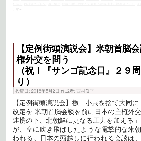
村修平
,
西村修平ブログ
,
酒井信彦
,
鎮魂の祈りは絶へず幾夏も靖國神社に蝉鳴き止まず
,
４
ません。
【定例街頭演説会】米朝首脳会
権外交を問う
（祝！『サンゴ記念日』２９周
り）
投稿日:
2018年5月2日
作成者:
西村修平
【定例街頭演説会】檄！小異を捨て大同に
改定を 米朝首脳会談を前に日本の主権外交
連携の下、北朝鮮に更なる圧力を加える」
が、空に吹き飛ばしたような電撃的な米
われる。日本の頭越しに行われる会談は、