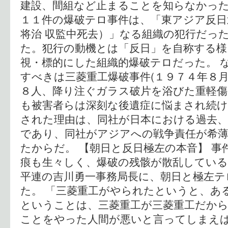
建設、間組など止まることを知らなかった
１１件の爆破テロ事件は、「東アジア反日
将治 収監中死去）」なる組織の犯行だっ
た。犯行の動機とは「反日」を自称する様
視・標的にした組織的爆破テロだった。 
すべきは三菱重工爆破事件(１９７４年８月
８人、降り注ぐガラス破片を浴びた重軽傷
も被害者らは深刻な後遺症に悩まされ続
された理由は、同社が日本における過去、
であり、同社がアジアへの戦争責任が希
たからだ。 【朝日と反日極左の本音】 事
痕も生々しく、爆破の残骸が散乱している
平連の吉川勇一事務局長に、朝日と極左テロ
た。 「三菱重工がやられたというと、あ
ということは、三菱重工が三菱重工だか
ことをやった人間が悪いと言ってしまえ