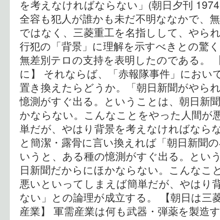
を考えなければならない」(朝日夕刊 1974,8
全容も犯人が誰かも未だ不明ななかで、
ではなく、三菱重工を名指しして、やら
行犯の「背景」に理解を示すべきとの驚
無差別テロの支持を表明したのである。 
に】 それならば、「赤報隊事件」におい
置き換えたらどうか。「朝日新聞がやら
憶測がすぐ出る。ということは、朝日新
かならない。こんなことをやった人間が
単だが、やはり背景を考えなければならな
と簡潔・露骨に言い換えれば「朝日新聞の
いうと、ある種の憶測がすぐ出る。とい
日新聞だからにほかならない。こんなこ
悪いといってしまえば簡単だが、やはり
ない」との論理が成立する。 【朝日は三
産業】 軍需産業は何も武器・弾薬を製造