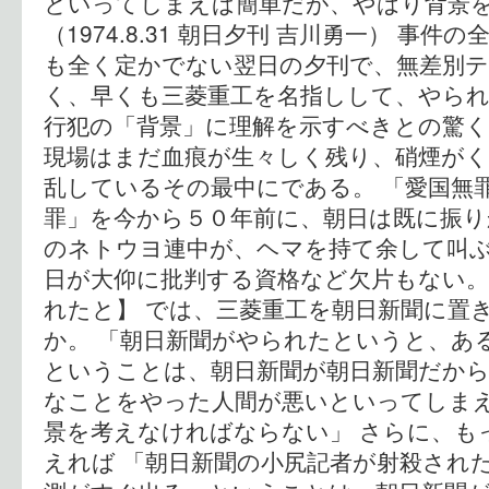
といってしまえば簡単だが、やはり背景
（1974.8.31 朝日夕刊 吉川勇一） 事
も全く定かでない翌日の夕刊で、無差別
く、早くも三菱重工を名指しして、やら
行犯の「背景」に理解を示すべきとの驚
現場はまだ血痕が生々しく残り、硝煙が
乱しているその最中にである。 「愛国無
罪」を今から５０年前に、朝日は既に振
のネトウヨ連中が、ヘマを持て余して叫
日が大仰に批判する資格など欠片もない。
れたと】 では、三菱重工を朝日新聞に置
か。 「朝日新聞がやられたというと、あ
ということは、朝日新聞が朝日新聞だか
なことをやった人間が悪いといってしま
景を考えなければならない」 さらに、も
えれば 「朝日新聞の小尻記者が射殺され