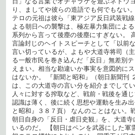
日」なる言葉でオチャラケを遊ぶネトウ
り、ましてや彼らの造語でも何でもない
テロの元祖は彼ら「東アジア反日武装戦線
よる朝日への襲撃は、極左暴力集団によ
系列から言って後塵の後塵にすぎない。 
言論封じのヘイトスピーチとして「以前
言い切っているが、よもや大道寺将司（主
る一般市民を巻き込んだ「反日」無差別
えまい。相当な勘違いか事実を意図的に
はないか。 『新聞と昭和』（朝日新聞刊 
は、この大道寺の言い分を紹介までしてい
人々に対する搾取など、戦前・戦後を通
認識は薄く、後に続く思想や運動を生み出
と昭和』３８７頁） なんのことはない。
朝日自身の「反日・虐日史観」を、大道寺
いるのだ。 【朝日はペンを武器にした軍