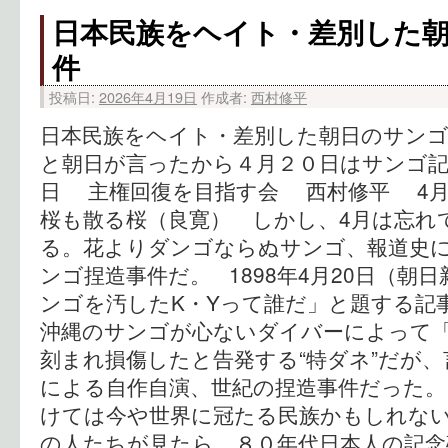
日本民族をヘイト・差別した
件
投稿日:
2026年4月19日
作成者:
西村修平
日本民族をヘイト・差別した朝日のサンゴ
と朝日が言ったから４月２０日はサンゴ記
日 主権回復を目指す会 西村修平 4
桜も散る桜（良寛） しかし、4月は忘れ
る。花よりダンゴならぬサンゴ、報道史
ンゴ捏造事件だ。 1898年4月20日（朝
ンゴを汚したK・Yって誰だ」と題する記
沖縄のサンゴが心ないダイバーによって「
刻まれ損傷したと告発する“特ダネ”だが
による自作自演、世紀の捏造事件だった。
けては今や世界に冠たる民族かもしれな
の人たちが見たら、８０年代日本人の記