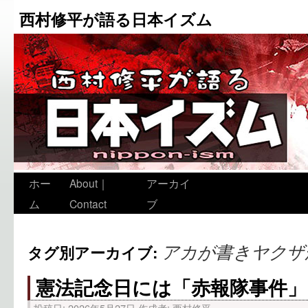
西村修平が語る日本イズム
ホー
About｜
アーカイ
ム
Contact
ブ
アカが書きヤクザ
タグ別アーカイブ:
憲法記念日には「赤報隊事件」
投稿日:
2026年5月27日
作成者:
西村修平