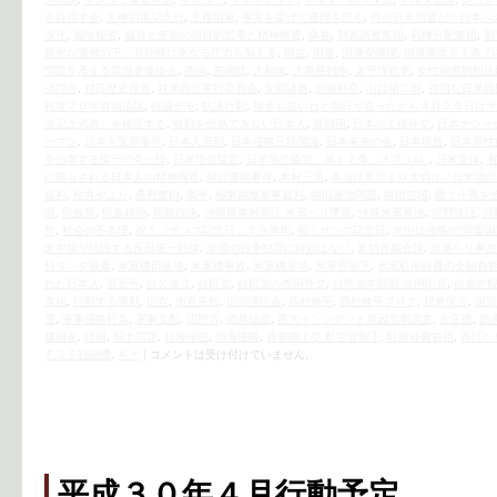
を目指す会
,
主権回復記念日
,
主権国家
,
事実を挙げて道理を説く
,
何が日米同盟だ！日本へ
保守
,
偏向報道
,
偏見と差別の朝日的思考と精神構造
,
偽善
,
利害調整集団
,
利権分配集団
,
刺
緊密な連携の下、北朝鮮に更なる圧力を加える
,
国益
,
国連
,
国連安保理
,
国連憲章５１条 
問題を考える愛国者連絡会
,
売国
,
売国奴
,
大和魂
,
大東亜戦争
,
太平洋戦争
,
女性国際戦犯法
演説会
,
対日歴史捏造
,
対米自立実行委員会
,
尖閣諸島
,
屈服外交
,
山口祐二郎
,
強固な日米同
戦後７０年首相談話
,
抗議デモ
,
抗議行動
,
捏造も良いねと朝日が言ったから４月２０日はサ
復記念式典」を検証する
,
敗戦を総括できない日本人
,
敗戦国
,
日本の主権外交
,
日本ナショ
ーマン
,
日本人冤罪事件
,
日本人差別
,
日本侵略三段階論
,
日本未来の会
,
日本民族
,
日本軍性
を信奉する保守の奇っ怪
,
日米地位協定
,
日米地位協定 第１７条 ３項（a）
,
日米安保
,
に踊らされる日本人の精神構造
,
朝日珊瑚事件
,
木村三浩
,
本当は憲法より大切な「日米地位
裁判
,
松井やより
,
桑野繁樹
,
業平
,
極東国際軍事裁判
,
横田基地問題
,
横田空域
,
檄！小異を
識
,
民族派
,
民族精神
,
民族自決
,
沖縄県東村高江 米軍ヘリ墜落
,
沖縄米軍基地
,
河野談話
,
河
祭
,
社会の不条理
,
祝！『サンゴ記念日』２９周年
,
祝！サンゴ記念日
,
米中は侵略の“同盟国
米中韓が結託する反日統一戦線
,
米国の戦争犯罪に時効はない
,
米朝首脳会談
,
米軍へリ事故
料タンク投棄
,
米軍横田基地
,
米軍機事故
,
米軍機基地
,
米軍管制下
,
米軍駐留経費の全額負
れた日本人
,
習近平
,
自公連立
,
自民党
,
自民党の売国外交
,
自民党本部前 定例街宣
,
自虐史
血税
,
行動する運動
,
街宣
,
街宣告知
,
街頭演説会
,
西村修平
,
西村修平ブログ
,
親米保守
,
謝罪
雪
,
軍事侵略行為
,
軍事支配
,
辺野古
,
酒井信彦
,
重大インシデント原因究明調査
,
金正恩
,
鎮
属国家
,
靖国
,
領土問題
,
領海侵犯
,
領海侵略
,
首都圏上空 航空管制下
,
駐留経費負担
,
高江ヘ
Ｆ３５戦闘機
,
ＫＹ
|
コメントは受け付けていません。
平成３０年４月行動予定