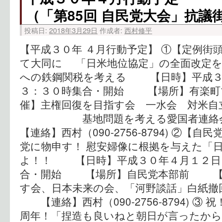
（「第85回 自民党大会」抗議
投稿日:
2018年3月29日
作成者:
西村修平
【平成３０年 ４月行動予定】 ①【定例街
て大同に 「日米地位協定」の全面改定を
への鉄鋼関税を考える 【日時】平成３
３：３０時集合・開始 【場所】有楽
催】主権回復を目指す会 一水会 対米自
基地問題を考える愛国者連絡
【連絡】西村（090-2756-8794) ②【
党に物申す！ 慰安婦像に根拠を与えた「
よ！！ 【日時】平成３０年４月１２日（
合・開始 【場所】自民党本部前 【
す会、日本未来の会、「河野談話」白紙撤
【連絡】西村（090-2756-8794) ③
周年！「捏造も良いねと朝日が言ったから