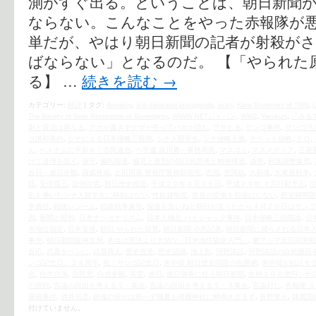
測がすぐ出る。ということは、朝日新聞
ならない。こんなことをやった赤報隊が
単だが、やはり朝日新聞の記者が射殺が
ばならない」となるのだ。 【「やられた
る】 …
続きを読む
→
カテゴリー:
時評
|
タグ:
Amnesty
,
anti-Japanese propaganda
,
asahi
,
Kono Statement of 1993
,
The Society to Seek Restoration of Sovereignty
,
VAWW-NETジャパン
,
WW2
,
Yasukuni
,
『みる
刺と冒涜は異なる
,
アカが書きヤクザが売ってバカが読む
,
アサヒる
,
サンゴ事件
,
サンゴ汚
コ講和条約
,
シナによる日本侵略三段階
,
シナ人留学生
,
シナ侵略主義
,
チベット侵略
,
テロ
,
ん
,
ベトナムに平和を！市民連合
,
ベ平連 吉川勇一事務局長
,
マスゴミ
,
マスメディア
,
三菱
げて道理を説く
,
保守
,
偏向報道
,
偏見と差別の朝日的思考と精神構造
,
偽善
,
利害調整集団
,
反日・虐日史観
,
国威発揚
,
土田国保 警視庁警務部長宅
,
売国
,
売国奴
,
大和魂
,
大東亜戦争
,
廷
,
安倍晋三
,
定例街宣
,
対日歴史捏造
,
平成２０年４月２６日
,
平成２９年 ４月行動予定
,
乱を働いたシナ人留学生に時効はない
,
性奴隷制度
,
意見の交換を前提にしない
,
慰安婦問題
争責任
,
戦後レジーム
,
戦後戦争責任
,
捏造も良いねと朝日が言ったから４月２０日はサンゴ
国
,
新聞と昭和
,
日本ナショナリズム
,
日本人極左 ハイジャック事件
,
日本侵略三段階論
,
日
米地位協定
,
日米安保
,
朝日 やられた背景
,
朝日新聞 小尻記者
,
朝日新聞に踊らされる日本
事件
,
朝日新聞阪神支局
,
本当は憲法より大切な「日米地位協定入門」
,
東アジア反日武装戦
反応
,
武器をペンに
,
武器商人
,
歴史捏造
,
歴史認識
,
池上彰
,
河野談話
,
河野談話の白紙撤回
ンゴ記念日』２８周年
,
祝！サンゴ記念日
,
米中韓 対日歴史問題の包囲網
,
米中韓が結託す
会
,
自作自演
,
自民党
,
自虐史観
,
英霊
,
虐日
,
虐日偽善に狂う朝日新聞
,
血税１００億円シナO
の挑戦
,
言論の自由を考える５・集会
,
言論の自由を考える５・３集会
,
言論封じ
,
赤報隊 
爆破事件
,
酒井信彦
,
鎮魂の祈りは絶へず幾夏も靖國神社に蝉鳴き止まず
,
長野聖火
,
隷属国
付けていません。