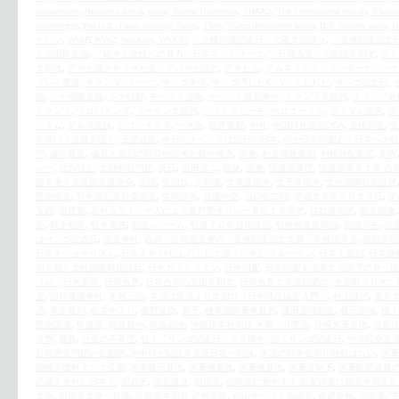
Niopponism
,
Nobuhiko Sakai
,
oscar
,
Shuhei Nishimura
,
THAAD
,
The International Military Tribuna
Sovereignty
,
the U.S.‐Japan Security Treaty
,
Tibet
,
Trump Jerusalem Israel
,
U.S. military base
,
U
ャパン
,
WGIP
,
WW2
,
Yasukuni
,
YP体制
,
「主権回復記念日」の重大な誤り
,
「主権回復記念
える国民会議
,
「戦争と女性への暴力」日本ネットワーク
,
「日韓合意」の売国を糾す
,
かく
大和魂
,
アカが書きヤクザが売ってバカが読む
,
アサヒる
,
アムネスティ・インターナショナ
プレイ墜落
,
オランダ・ハーグ
,
サンゴ事件
,
サンゴ汚したK・Yってだれだ
,
サンゴ記念日
,
階
,
シナ侵略主義
,
シナ朝鮮
,
チベット侵略
,
チベット隆起事件
,
トランプ大統領
,
トランプ政
トランプ
,
プロパガンダ
,
プーチン大統領
,
ヘイトスピーチ
,
ホロコースト
,
ポツダム宣言
,
ポ
ツダム
,
ヤルタ会談
,
レコンキスタ
,
一水会
,
世界警察
,
中共
,
中国緑化援助ODA
,
主権回復
,
主
を挙げて道理を説く
,
五星紅旗
,
今日のチベットは明日の日本
,
何が日米同盟だ！日本への鉄
守
,
偏向報道
,
偏見と差別の朝日的思考と精神構造
,
偽善
,
利害調整集団
,
利権分配集団
,
刺青
レー
,
北方領土
,
北朝鮮核問題
,
反日
,
吉田清二
,
国益
,
国連
,
国連安保理
,
国連憲章５１条 自
題を考える愛国者連絡会
,
売国
,
売国奴
,
大和魂
,
大東亜戦争
,
太平洋戦争
,
女性国際戦犯法廷
歴史捏造
,
対米自立実行委員会
,
尖閣諸島
,
屈服外交
,
山口祐二郎
,
平成２０年４月２６日
,
平
安婦
,
徹通塾
,
忘れるな！シナ人による長野聖火リレー暴乱１０周年
,
性奴隷制度
,
慰安婦像
会
,
戦争犯罪
,
戦争責任
,
戦後レジーム
,
戦後７０年首相談話
,
戦略的互恵関係
,
抗議デモ
,
抗
はサンゴ記念日
,
捏造事件
,
政府・自民党主催の「主権回復記念式典」を検証する
,
敗戦を総
日本ナショナリズム
,
日本人を けだものとして扱うべきだ トルーマン
,
日本人差別
,
日本侵
制を裁く女性国際戦犯法廷
,
日米ガイドライン
,
日米同盟
,
日米同盟を信奉する保守の奇っ怪
（a）
,
日米安保
,
日韓合意
,
日韓合意の売国を糾す
,
日韓合意１０億円拠出
,
有楽町マリオン
造
,
朝日珊瑚事件
,
木村三浩
,
本当は憲法より大切な「日米地位協定入門」
,
村山談話
,
東京
忌
,
東京裁判
,
松井やより
,
桑野繁樹
,
業平
,
極東国際軍事裁判
,
横田基地問題
,
横田空域
,
檄！
歴史認識
,
民族派
,
民族精神
,
民族自決
,
沖縄県東村高江 米軍ヘリ墜落
,
沖縄米軍基地
,
河野
攻撃
,
燔祭
,
社会の不条理
,
祝！『サンゴ記念日』２９周年
,
祝！サンゴ記念日
,
神保町交差
対日歴史問題の包囲網
,
米中韓が結託する反日統一戦線
,
米国の戦争犯罪に時効はない
,
米軍
闘機の燃料タンク投棄
,
米軍横田基地
,
米軍機事故
,
米軍機基地
,
米軍管制下
,
米軍駐留経費
絶滅を免れた日本人
,
習近平
,
自公連立
,
自民党
,
自民党に物申す！ 慰安婦像に根拠を与え
大会
,
自民党大会へ抗議
,
自民党本部前 定例街宣
,
自由チベット協議会
,
自虐史観
,
自衛隊
,