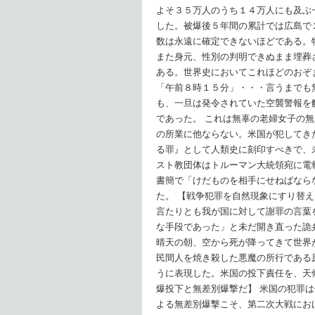
よそ３５万人のうち１４万人にも及ぶ
した。被爆後５年間の累計では広島で
数は永遠に確定できないほどである。
また身元、性別の判明できぬまま埋葬
ある。世界史においてこれほどのおぞ
「午前８時１５分」・・・言うまでも
も、一旦は発令されていた空襲警報を
であった。 これは無辜の老婦女子の
の所業に他ならない。米国が犯してき
る罪』として人類史に刻印すべきで、
スト教団体はトルーマン大統領宛に電
書簡で「けだものを相手にせねばなら
た。 【戦争犯罪を自然現象にすり替
言たりとも我が国に対して謝罪の言葉
な手段であった」と未だ開き直った詭
晴天の朝、空から死が降ってきて世界が
民間人を焼き殺した悪魔の所行である
うに表現した。米国の投下責任を、天
爆投下と無差別爆撃だ】 米国の犯罪
よる無差別爆撃こそ、第二次大戦にお