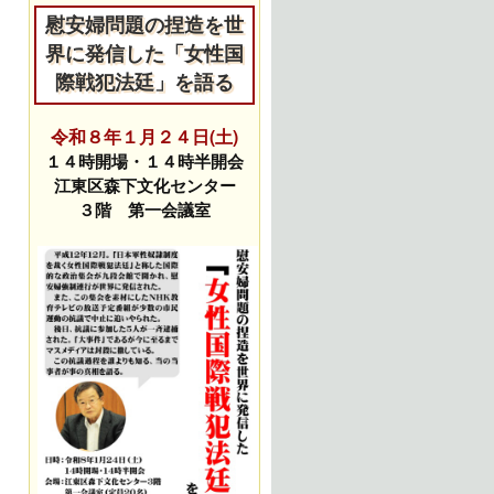
慰安婦問題の捏造を世
界に発信した「女性国
際戦犯法廷」を語る
令和８年１月２４日(土)
１４時開場・１４時半開会
江東区森下文化センター
３階 第一会議室