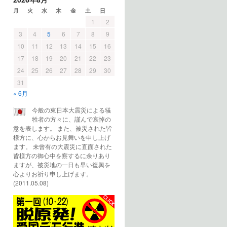
月
火
水
木
金
土
日
1
2
3
4
5
6
7
8
9
10
11
12
13
14
15
16
17
18
19
20
21
22
23
24
25
26
27
28
29
30
31
« 6月
今般の東日本大震災による犠
牲者の方々に、謹んで哀悼の
意を表します。 また、被災された皆
様方に、心からお見舞いを申し上げ
ます。 未曾有の大震災に直面された
皆様方の御心中を察するに余りあり
ますが、被災地の一日も早い復興を
心よりお祈り申し上げます。
(2011.05.08)