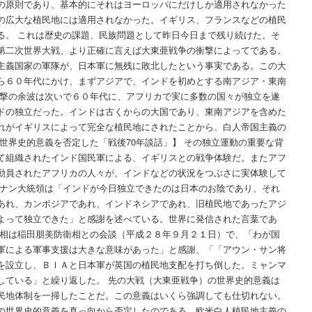
の原則であり、基本的にそれはヨーロッパにだけしか適用されなかった
の広大な植民地には適用されなかった。イギリス、フランスなどの植民
る。 これは歴史の課題、民族問題として昨日今日まで残り続けた。そ
第二次世界大戦、より正確に言えば大東亜戦争の衝撃によってである。
主義国家の軍隊が、日本軍に無残に敗北したという事実である。この大
ら６０年代にかけ、まずアジアで、インドを初めとする南アジア・東南
衝撃の余波は次いで６０年代に、アフリカで実に多数の国々が独立を遂
ドの独立だった。インドは古くからの大国であり、東南アジアを含めた
れがイギリスによって完全な植民地にされたことから、白人帝国主義の
世界史的意義を否定した「戦後70年談話」】 その独立運動の重要な背
て組織されたインド国民軍による、イギリスとの戦争体験だ。またアフ
動員されたアフリカの人々が、インドなどの状況をつぶさに実体験して
ュナン大統領は「インドが今日独立できたのは日本のお陰であり、それ
あれ、カンボジアであれ、インドネシアであれ、旧植民地であったアジ
よって独立できた」と感謝を述べている。世界に発信された言葉であ
防相は稲田朋美防衛相との会談（平成２８年９月２１日）で、「わが国
軍による軍事支援は大きな意味があった」と感謝、「「アウン・サン将
を設立し、ＢＩＡと日本軍が英国の植民地支配を打ち倒した。ミャンマ
している」と繰り返した。 先の大戦（大東亜戦争）の世界史的意義は
民地体制を一掃したことだ。この意義はいくら強調しても仕切れない。
の世界史的意義を真っ向から否定したのである。欧米白人植民地主義の