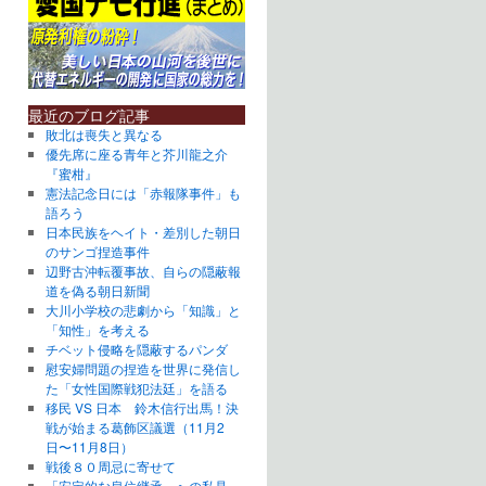
最近のブログ記事
敗北は喪失と異なる
優先席に座る青年と芥川龍之介
『蜜柑』
憲法記念日には「赤報隊事件」も
語ろう
日本民族をヘイト・差別した朝日
のサンゴ捏造事件
辺野古沖転覆事故、自らの隠蔽報
道を偽る朝日新聞
大川小学校の悲劇から「知識」と
「知性」を考える
チベット侵略を隠蔽するパンダ
慰安婦問題の捏造を世界に発信し
た「女性国際戦犯法廷」を語る
移民 VS 日本 鈴木信行出馬！決
戦が始まる葛飾区議選（11月2
日〜11月8日）
戦後８０周忌に寄せて
「安定的な皇位継承」への私見