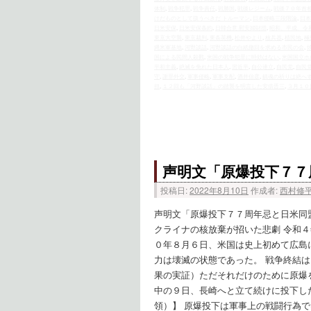
体制
,
戦争犯罪
,
戦争責任
,
戦勝国
,
戦後レジーム
,
戦後７０年首
けだものとして扱うべきだ トルーマン
,
日本侵略三段階論
,
日本
日米安保
,
日米安保条約
,
日韓合意 慰安婦財団
,
昭和、平成、令
東京大空襲
,
東京裁判
,
東条英機
,
松井やより
,
核兵器
,
植民地
,
極
縄米軍基地
,
河野談話
,
河野談話の白紙撤回を求める市民の会
,
国による民間人殺戮
,
米国の戦争犯罪に時効はない
,
米国国立ホ
平和主義
,
絶滅を免れた日本人
,
習近平
,
自公連立
,
自民党
,
自民
守
,
謝罪外交
,
軍事侵略
,
軍事支配
,
酒井信彦
,
鎮魂の祈りは絶へ
担
,
１２回も「河野談話」の踏襲を明言した安倍晋三
,
３月１０
声明文「原爆投下７７
投稿日:
2022年8月10日
作成者:
西村修
声明文「原爆投下７７周年忌と日米同
クライナの核放棄が招いた悲劇 令
０年８月６日、米国は史上初めて広島
力は壊滅の状態であった。 戦争終結
果の実証）ただそれだけのために原爆
中の９日、長崎へと立て続けに投下し
領）】 原爆投下は軍事上の戦闘行為