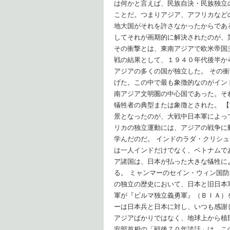
は何かと言えば、民族自決・民族独立
ことだ。つまりアジア、アフリカなど
地大国がそれを許さなかったからであ
してそれが画期的に解決されたのが、
その衝撃とは、東南アジアで欧米帝国
戦の結果として、１９４０年代後半か
アジアの多くの国が独立した。 その
げた。この中で最も象徴的なのがイン
南アジア文明圏の中心国であった。そ
犠牲者の典型または象徴とされた。 【
景となったのが、大戦中日本軍によっ
リカの独立運動には、アジアの戦争に
学んだのだ。 インドのラダ・クリシ
は一人インドだけでなく、ベトナムで
ア諸国は、日本が払った大きな犠牲に
る。 ミャンマーのセイン・ウィン国
の独立の歴史において、日本と旧日本
軍が『ビルマ独立義勇軍』（ＢＩＡ）
ーは日本兵と日本に対し、いつも感謝
アジアばかりではなく、地球上から植
安部首相の「戦後７０年談話」は、こ