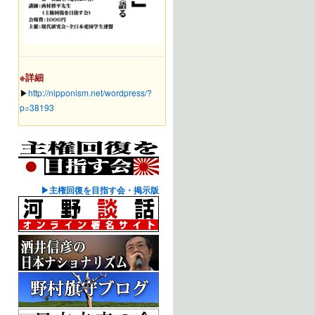
※詳細
▶︎
http://nipponism.net/wordpress/?
p=38193
▶主権回復を目指す会・掲示版