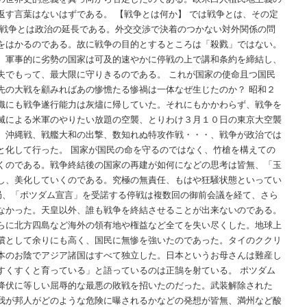
返す言葉はないはずである。 【戦争とは何か】 では戦争とは、その定
、戦争とは政治の延長である。外交交渉で決着のつかない対外関係の問
をはかるのである。故に戦争の目的とするところは「殺戮」ではない。
、軍事的に劣勢の国家は可及的速やかに停戦の上で講和条約を締結し、
失でもって、最大限に守りきるのである。 これが国家の使命且つ国民
先の大戦を顧みればあの惨憺たる惨禍は一体なぜ生じたのか？ 昭和２
織にも戦争遂行能力は灰燼に帰していた。それにもかかわらず、戦争を
滅による米軍のやりたい放題の空襲、とりわけ３月１０日の東京大空襲
、沖縄戦、戦艦大和の出撃、数知れぬ特攻作戦・・・、戦争が政治では
と化して行った。 国家が国民の命を守るのではなく、竹槍を構えての
くのである。戦争終結後の国家の再建が如何になどの思考は皆無、「玉
し、美化していくのである。究極の無責任、もはや狂騒状態といってい
結局、「ポツダム宣言」を受諾する停戦は複数回の御前会議を経て、さら
なかった。天皇以外、誰も戦争を終結させることが出来ないのである。
らに北方四島など海外の領有地や権益など全てを失い尽くした。地球上
償として余りにも高く、国民に無惨を強いたのであった。タイのククリ
本のお陰でアジア諸国はすべて独立した。日本というお母さんは難産し
すくすくと育っている」と語っているのは正鵠を射ている。 ポツダム
降伏に等しい屈辱的な最悪の敗戦を招いたのだった。武装解除された
我が邦人がどのような危険に曝されるかなどの発想が皆無、満州など酸