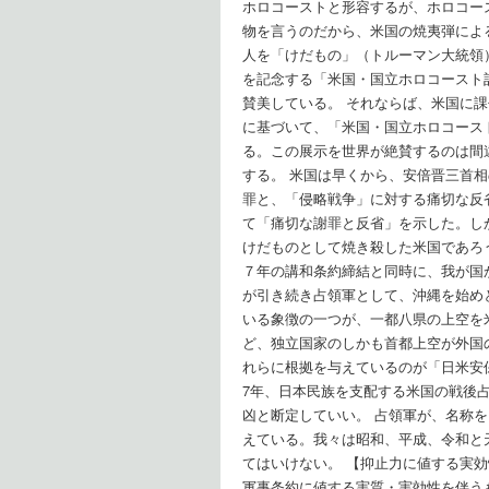
ホロコーストと形容するが、ホロコー
物を言うのだから、米国の焼夷弾によ
人を「けだもの」（トルーマン大統領
を記念する「米国・国立ホロコースト
賛美している。 それならば、米国に
に基づいて、「米国・国立ホロコース
る。この展示を世界が絶賛するのは間
する。 米国は早くから、安倍晋三首
罪と、「侵略戦争」に対する痛切な反
て「痛切な謝罪と反省」を示した。し
けだものとして焼き殺した米国であろ
７年の講和条約締結と同時に、我が国
が引き続き占領軍として、沖縄を始め
いる象徴の一つが、一都八県の上空を
ど、独立国家のしかも首都上空が外国
れらに根拠を与えているのが「日米安
7年、日本民族を支配する米国の戦後
凶と断定していい。 占領軍が、名称
えている。我々は昭和、平成、令和と
てはいけない。 【抑止力に値する実
軍事条約に値する実質・実効性を伴う