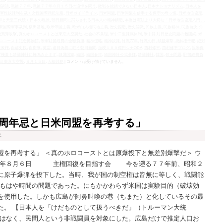
相談話
,
戦後７７年
,
戦後７７年８月１５日の追悼を問う
,
敗戦を総括できない日本人
,
日本ナショナリズム
,
日本人を
軍性奴隷制を裁く女性国際戦犯法廷
,
日米ガイドライン
,
日米同盟
,
日米同盟を信奉する保守の奇っ怪
,
日米地位協定
,
和と天皇三代続く日本の現状
,
朝日新聞に踊らされる日本人の精神構造
,
本当は憲法より大切な「日米地位協定入門」
,
東国際軍事裁判
,
横田基地
,
欧米帝国主義
,
欧米白人植民地主義
,
歴史捏造
,
歴史認識
,
民族主義
,
民族精神
,
民族自決
,
沖
焼夷弾攻撃
,
真のホロコーストとは東京大空襲だ
,
社会の不条理
,
米中二重隷属体制
,
米中韓 対日歴史問題の包囲網
,
米
ロコースト記念博物館
,
米軍駐留経費の全額負担
,
精神侵略
,
精神奴隷
,
終戦77年
,
終戦の日
,
絨毯爆撃
,
統帥権干犯
,
絶対
党政権
,
自虐史観
,
自衛隊
,
英霊
,
虐日偽善に狂う朝日新聞
,
血税１００億円シナODA
,
西村修平
,
西村修平ブログ
,
親米保
ず幾夏も靖國神社に蝉鳴き止まず
,
隷属国家
,
靖国
,
靖国参拝
,
靖国神社公式参拝
,
靖國神社
,
韓国
,
領土問題
,
駐留経費負
日 東京大空襲
,
８月１５日
,
Ａ級戦犯
|
コメントは受け付けていません。
周年忌と日米同盟を再考する」
平
盟を再考する」 ＜真のホロコーストとは原爆投下と無差別爆撃だ＞ ウ
和４年８月６日 主権回復を目指す会 今を遡る７７年前、昭和２
に原子爆弾を投下した。当時、我が国の制空権は皆無に等しく、戦闘能
はもはや時間の問題であった。にもかかわらず米国は実験目的（破壊効
を使用した。しかも広島が阿鼻叫喚の巷（ちまた）と化しているその最
た。 【日本人を「けだものとして扱うべきだ」（トルーマン大統
ではなく、民間人という非戦闘員を対象にした。広島だけで推定人口お