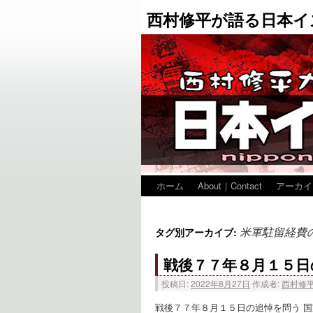
西村修平が語る日本イ
ホーム
About｜Contact
アーカイ
米軍駐留経費
タグ別アーカイブ:
戦後７７年８月１５日
投稿日:
2022年8月27日
作成者:
西村修
戦後７７年８月１５日の追悼を問う 