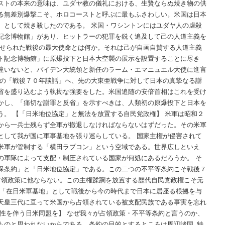
ストの本来の意味は、ユダヤ教の儀礼における、生贄ならぬ焼き物の供
る無差別爆撃こそ、ホロコーストと呼ぶに最もふさわしい。米国は日本
）として焼き殺したのである。 米国・ワシントンにはユダヤ人の虐殺
記念博物館」があり、ヒットラーの犯罪を鋭く追及して己の人道主義を
課せられた戦後の最大使命とは何か。それは己が自画自賛する人道主義
ト記念博物館」に原爆投下と日本大空襲の展示を設置することに尽き
違いないと、バイデン大統領と新任のラーム・エマニュエル大使に進言
相の「戦後７０年談話」へ、先の大東亜戦争に対して日本の真摯なる謝
省を盛り込むよう執拗な強要をした。米国追随の安倍首相はこれを受け
かし、「痛切な謝罪と反省」を示すべきは、人類初の原爆投下と日本を
う。 【「日米地位協定」と無法を放置する自民党政権】 米軍は昭和２
から一兵士残らず全軍が撤退しなければならないはずだった。その米軍
として我が国に軍事基地を張り巡らしている。 国家主権が侵害されて
米軍が管制する「横田ラプコン」という空域である。世界広しといえ
の軍隊によって支配・制圧されている国家が何処にあるだろうか。 そ
保条約」と「日米地位協定」である。この二つの不平等条約こそ戦後７
占領政策に他ならない。この主権蹂躙を放置する歴代自民党政権こそ元
を「在日米軍基地」として戦後から今の時代まで日本に居座る根拠を与
天皇三代に亘って米国から占領されている被支配民族である事実を忘れ
効性を伴う日米同盟を】 なぜ我々が占領政策・不平等条約と言うのか、
ものと思われないからである。条約の目的とするところは周辺諸国､特