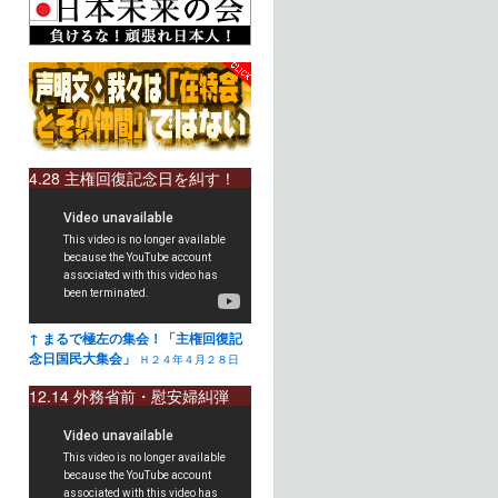
4.28 主権回復記念日を糾す！
↑ まるで極左の集会！「主権回復記
念日国民大集会」
Ｈ２４年４月２８日
12.14 外務省前・慰安婦糾弾