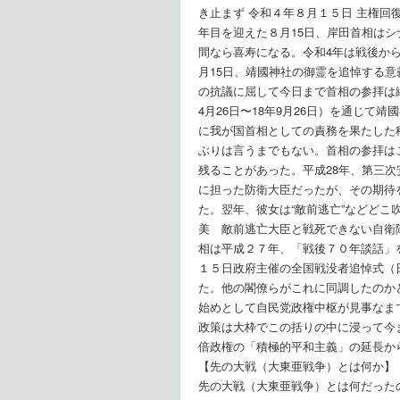
き止まず 令和４年８月１５日 主権回
年目を迎えた８月15日、岸田首相はシ
間なら喜寿になる。令和4年は戦後か
月15日、靖國神社の御霊を追悼する
の抗議に屈して今日まで首相の参拝は
4月26日〜18年9月26日）を通じ
に我が国首相としての責務を果たした
ぶりは言うまでもない。首相の参拝は
残ることがあった。平成28年、第三
に担った防衛大臣だったが、その期待
た。翌年、彼女は“敵前逃亡”などどこ
美 敵前逃亡大臣と戦死できない自衛隊員の悲哀】
相は平成２７年、「戦後７０年談話」
１５日政府主催の全国戦没者追悼式（
た。他の閣僚らがこれに同調したのか
始めとして自民党政権中枢が見事なま
政策は大枠でこの括りの中に浸って今
倍政権の「積極的平和主義」の延長か
【先の大戦（大東亜戦争）とは何か】
先の大戦（大東亜戦争）とは何だった