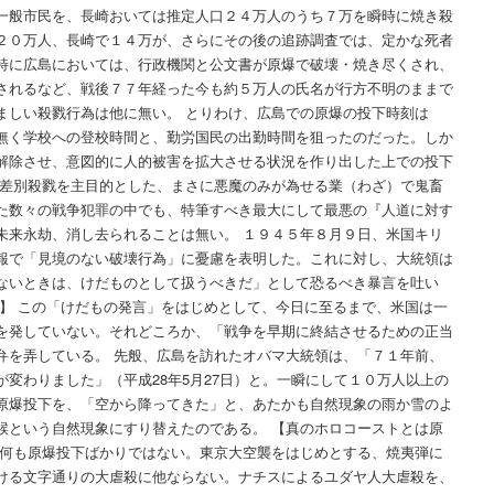
一般市民を、長崎おいては推定人口２４万人のうち７万を瞬時に焼き殺
２０万人、長崎で１４万が、さらにその後の追跡調査では、定かな死者
特に広島においては、行政機関と公文書が原爆で破壊・焼き尽くされ、
されるなど、戦後７７年経った今も約５万人の氏名が行方不明のままで
ましい殺戮行為は他に無い。 とりわけ、広島での原爆の投下時刻は
無く学校への登校時間と、勤労国民の出勤時間を狙ったのだった。しか
解除させ、意図的に人的被害を拡大させる状況を作り出した上での投下
無差別殺戮を主目的とした、まさに悪魔のみが為せる業（わざ）で鬼畜
た数々の戦争犯罪の中でも、特筆すべき最大にして最悪の『人道に対す
未来永劫、消し去られることは無い。 １９４５年８月９日、米国キリ
報で「見境のない破壊行為」に憂慮を表明した。これに対し、大統領は
ないときは、けだものとして扱うべきだ」として恐るべき暴言を吐い
え】 この「けだもの発言」をはじめとして、今日に至るまで、米国は一
を発していない。それどころか、「戦争を早期に終結させるための正当
弁を弄している。 先般、広島を訪れたオバマ大統領は、「７１年前、
変わりました」（平成28年5月27日）と。一瞬にして１０万人以上の
原爆投下を、「空から降ってきた」と、あたかも自然現象の雨か雪のよ
候という自然現象にすり替えたのである。 【真のホロコーストとは原
は何も原爆投下ばかりではない。東京大空襲をはじめとする、焼夷弾に
ける文字通りの大虐殺に他ならない。ナチスによるユダヤ人大虐殺を、