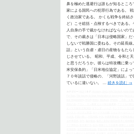
鼻を極めた逃避行は誰もが知るところ
家による国民への犯罪行為である。 
く政治家である。 かくも戦争を終結
ど）こそ総括・点検するべきである。
人自身の手で裁かなければならいので
で、その裁きは「日本は侵略国家」だ
しないで戦勝国に委ねる。その延長線
話」という自虐・虐日の産物をもたら
じさせている。 昭和、平成、令和と
と思うだろうか。彼らは特攻機に乗っ
米安保条約」「日米地位協定」によっ
７０年談話で侵略の、「河野談話」で
ているに違いない。 …
続きを読む
→
カテゴリー:
時評
|
タグ:
Amnesty
,
GHQ
,
HIROSHIMA
,
Kono State
Far East
,
The Society to Seek Restoration of Sovereignty
,
the U.S.‐
war responsibility
,
WGIP
,
WW2
,
Yasukuni
,
YP体制
,
「不戦」を誓
市民の会
,
アウン・サン将軍 ビルマ独立義勇軍
,
アフリカの独立
オバマ大統領 広島演説
,
オランダ・ハーグ
,
サンフランシスコ講
コースト
,
ポツダム宣言
,
ポーツマスの旗
,
ミャンマー セイン・
の決意
,
不戦の誓い
,
不戦内閣
,
中共
,
中国軍事侵攻
,
中曽根首相
る中華思想
,
保守
,
偏向報道
,
偏見と差別の朝日的思考と精神構
７７周年忌
,
反天連デモ
,
反日
,
国家としての喜寿
,
国家による国
平洋戦争
,
女性国際戦犯法廷
,
学徒出陣
,
安保
,
安倍政権
,
安倍政
服外交を継続する岸田政権
,
岩波書店
,
岸田政権
,
広島平和記念