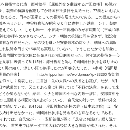
復を目指す会代表 西村修平 【屈服外交を継続する岸田政権】 終戦77
ナ、朝鮮の抗議を配慮してか靖国神社参拝を見送った。77歳といえば人
ら数えると、日本が国家としての喜寿を迎えたのである。この観点から8
意義を考えたい。 中曽根康弘が昭和６０年に参拝した以降、シナ、朝鮮
絶えて久しい。しかし唯一、小泉純一郎首相のみが在職期間（平成13年
て靖國神社参拝を欠かさなかった。シナ・朝鮮の抗議に耳を貸さず、戦没者
稀有な存在だった。 その後を継いだ安倍政権の対シナ、朝鮮への屈服
これ以降今日まで15年間も実現していない。 そうしたなかでも印象に
次安倍内閣で防衛大臣に任命された稲田朋美だった。保守派の期待を一心
を見事に裏切って8月15日に海外視察と称して靖國神社参拝を取り止め
吹く風の如く、涼しい顔で参拝したのが印象的だった。 ※参考【稲田朋
 http://nipponism.net/wordpress/?p=33260 安部首
を仰々しく発表した。主旨は「先の大戦への反省とお詫び」だが、8月
日本武道館）で、又ことある度に引用しては「不戦の決意」を表して来
どうか知らないが、結果、シナと韓国の不当な内政干渉に、安部首相を
でに屈服する構図が出来あがっている。 自民党の対シナ、朝鮮の外交
まで続いている。8月15日、岸田首相の追悼の辞（日本武道館）は、安
ら抜け出せなかった。靖國神社参拝を見送るのも宜なるかなである。
 それでは、自民党が・・・安部首相が深く「反省とお詫び」繰り返す
のか。 世界史では第一次世界大戦の後に大きな問題が残された。それ