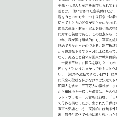
手先・代理人と罵声を浴びせられても
義とは。 使い古された定義付けだが
題を力と力の対比、つまり戦争で決着
従って力と力の関係が明らかになれば
国民の生命・財産・安全を最小限の損
に対する義務である。この観点から、
０年、我が国は組織的にも、軍事的組
終結できなかったのである。制空権壊
から原爆投下まで５ヶ月以上に亘って
なく、死ぬこと自体が国家の戦争目的
「一億層玉砕」に国民を駆り立ててゆ
砕」などというごまかしで死を目的化
い。 【戦争を総括できない日本】 
に天皇の聖断を仰がなければ決定でき
民間人を含めて三百万人の犠牲者、さ
から植民地を一掃した偉業は、その代
ット・プラモート元首相は戦後、「日
て母体を損なったが、生まれた子供は
宣言の受諾という、実質的には無条件
末、無条件降伏で外地に取り残された