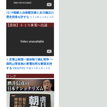
12.14朝鮮人自称慰安婦と反日極左の
歴史捏造を許すな
Ｈ２３年１２月１４日
【原発】３·１５東電へ抗議
↑ 災害は挙国一致体制で挑む戦争 〜
国民は菅首相の東電叱咤を断固支持
する
【緊急声明】平成２３年３月１４日
リンク