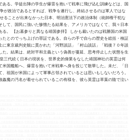
である。学徒出陣の学生が爆雷を抱いて戦車に飛び込む訓練などは、国
戦争が政治であるとすれば、戦争を遂行し、終結させるのは軍人ではな
させることが出来なかった日本、明治憲法下の政治体制（統帥権干犯な
そして、国民に強いた惨憺たる結果を、アメリカではなくて、我々日本
ある。 【お墓参りと異なる靖国参拝】 しかも裁いたのは戦勝国の米国
ったとのでっち上げの罪証である。自らの手で自らの歴史を総括・検証
上に東京裁判史観に貫かれた「河野談話」「村山談話」「戦後７０年談
した。結果は、絶対平和主義という偽善が蔓延、思考停止した状態を生
天皇三代続く日本の現状を、世界史的偉業をなした靖国神社の英霊は何
て米国艦船へ、爆雷を抱いて米戦車へ身を投じて散華した。未だ、「日
て、祖国が米国によって軍事占領されているとは思いもしないだろう。
強姦魔の汚名が着せられているこの有様を、彼ら英霊は草葉の陰で泣い
ment of 1993
,
LDP
,
NAGASAKI
,
Niopponism
,
Nobuhiko Sakai
,
Shuhei Nishimura
,
The International Military Tribunal for the
Japan Security Treaty
,
U.S.–Japan Status of Forces Agreement
,
United States Holocaust Memorial Museum
,
war crime
,
う安倍政権
,
「戦争と女性への暴力」日本ネットワーク
,
「日韓合意」の売国を糾す
,
「河野談話」白紙撤回を求める
運動
,
アムネスティ・インターナショナル
,
アメリカの戦争犯罪に時効はない
,
インド国民軍とイギリス
,
インド独立
,
和条約
,
シナによる日本侵略三段階
,
シナ侵略主義
,
トルーマン大統領
,
ビルマ独立義勇軍ＢＩＡ
,
プロパガンダ
,
ホロ
ウィン国防相 稲田朋美防衛相との会談
,
ヤルタ・ポツダム
,
ラダ・クリシュナン大統領
,
一億層玉砕
,
一億総玉砕
,
不戦
と小泉首相の靖國参拝
,
中華思想
,
主権回復を目指す会
,
九段下
,
事実を挙げて道理を説く
,
侵略国家
,
侵略性の根本にあ
造
,
偽善
,
先の大戦への反省とお詫び
,
全国戦没者追悼式 日本武道館
,
利害調整集団
,
利権分配集団
,
原爆の日
,
原爆投下
民への犯罪行為
,
国益
,
国連
,
国連安全保障理事会
,
国連憲章５１条 自衛権行使
,
在日米軍
,
売国
,
大和魂
,
大東亜戦争
,
太
権の「積極的平和主義」
,
安倍晋三
,
安全保障
,
定例街宣 自民党本部前
,
対日歴史捏造
,
尖閣問題
,
尖閣諸島
,
屈服外交
,
屈
公園
,
広島長崎原爆投下
,
従軍慰安婦
,
性奴隷制度
,
慰安婦強制連行
,
慰安婦財団
,
戦争とは何か
,
戦争を終結できない政治