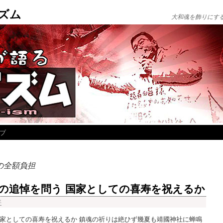
ズム
大和魂を飾りにす
ブ
の全額負担
の追悼を問う 国家としての喜寿を祝えるか
平
国家としての喜寿を祝えるか 鎮魂の祈りは絶ひず幾夏も靖國神社に蝉鳴