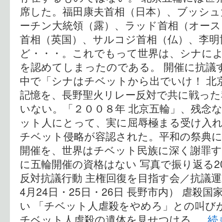
席した。福田康夫首相（日本）、ブッシュ
ーチン大統領（露）、ラッド首相（オー
首相（英国）、サルコジ首相（仏）、李明
ど・・・。これでもって世界は、シナに
を認めてしまったのである。 開催に抗議
中で「シナはチベットから出でいけ！ 北
記憶を、長野聖火リレー反対で共に戦った
いない。「２００８年 北京五輪」、残念
ット人にとって、実に屈辱極まる受け入
チベット侵略が容認された。平和の祭典
開催を、世界はチベット民族に深く謝罪す
に五輪開催の資格はない 写真で振り返る2
反対抗議行動 主権回復を目指す会／抗議運動
4月24日・25日・26日 長野市内） 虐殺
い 「チベット人虐殺をやめろ」との叫び
チベット人虐殺の遺体を見せつける …
続