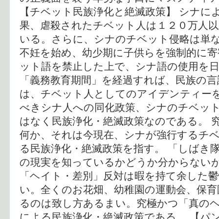
【チベット民族浄化と絶滅政策】 シナに
果、虐殺されたチベット人は１２０万人
いる。さらに、シナのチベット侵略は単な
不妊を始め、幼少期に子供らを強制的に寄
ット語を禁止した上で、シナ語の使用を日
「義務教育期間」を経過すれば、民族の言
は、チベット人としてのアイデンティー
べきシナ人への同化政策、シナのチベッ
はなく民族浄化・絶滅政策なのである。 
何か、それは今現在、シナが強行するチ
る民族浄化・絶滅政策を指す。 「しばき
の現実を知っているかどうか分からない
「ヘイト・差別」反対は暇を持て余した
い。全くのお花畑、幼稚園の運動会、保育
るのは致し方あるまい。究極かつ「真の
による民族浄化・絶滅政策である。 【パ