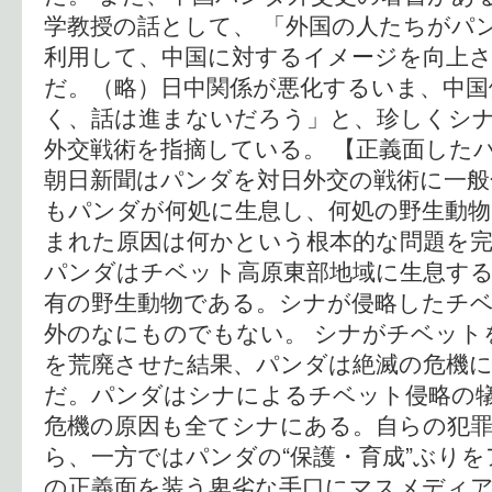
学教授の話として、 「外国の人たちがパ
利用して、中国に対するイメージを向上
だ。（略）日中関係が悪化するいま、中国
く、話は進まないだろう」と、珍しくシ
外交戦術を指摘している。 【正義面したパ
朝日新聞はパンダを対日外交の戦術に一
もパンダが何処に生息し、何処の野生動物
まれた原因は何かという根本的な問題を
パンダはチベット高原東部地域に生息す
有の野生動物である。シナが侵略したチ
外のなにものでもない。 シナがチベット
を荒廃させた結果、パンダは絶滅の危機
だ。パンダはシナによるチベット侵略の
危機の原因も全てシナにある。自らの犯
ら、一方ではパンダの“保護・育成”ぶり
の正義面を装う卑劣な手口にマスメディ