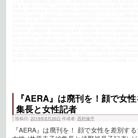
ーラム
,
極東国際軍事裁判
,
横田ラプコン
,
横田基地
,
横田基地オスプレイ配備
,
横田基地問
返還
,
檄！小異を捨て大同に 「日米地位協定」の全面改定を
,
武装監視船
,
歯舞
,
歯舞色丹
,
民族自決
,
沖縄米軍基地
,
河野談話
,
河野談話の白紙撤回を求める市民の会
,
潜在的主権
,
珍
2016.12.18
,
産経新聞
,
産経新聞社説 国家主権にかかわる問題をうやむやにしては禍根を残
の“同盟国”
,
米中二重隷属体制
,
米中韓 対日歴史問題の包囲網
,
米中韓が結託する反日統一戦
の植民地日本
,
米国は東京五輪を妨害するな
,
米軍へリ事故
,
米軍オスプレイの首都圏飛行
,
軍基地問題
,
米軍横田基地
,
米軍横田基地 管制権
,
米軍機事故
,
米軍管制下
,
米軍駐留経費の
経済大国
,
絶対正義
,
絶滅を免れた日本人
,
習近平
,
習近平国家主席
,
自民党
,
自虐史観
,
自衛
血税１００億円シナODA
,
行動する運動
,
袴田茂樹
,
西村修平
,
西村修平ブログ
,
親米保守
,
読
信彦
,
酒井判四郎
,
鎮魂の祈りは絶へず幾夏も靖國神社に蝉鳴き止まず
,
長谷川光良
,
隷属国
題
,
領土問題
,
領土問題 袴田茂樹 朝日新聞
,
領土外交
,
領有の対峙を眼下に歯舞を海鳥のみ
国の軍隊
,
首都圏の上空を米軍から取り戻そう
,
首都圏オスプレイ配備
,
首都圏上空 航空管
還
,
２０１８年度 防衛予算
,
８項目の経済協力 ８０事業
,
ＣＨ５３Ｅ
,
Ｆ３５戦闘機
,
ＯＤＡ
『AERA』は廃刊を！顔で女
集長と女性記者
投稿日:
2018年8月26日
作成者:
西村修平
『AERA』は廃刊を！ 顔で女性を差別す