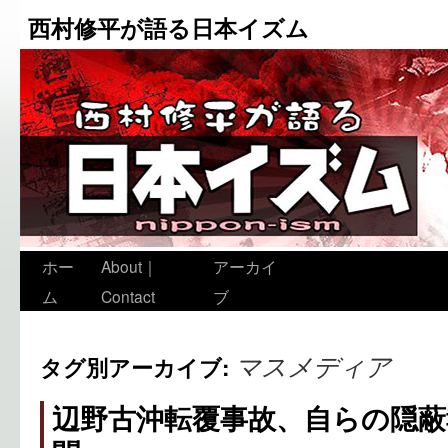
西村修平が語る日本イズム
ホー
About｜
アーカイ
ム
Contact
ブ
マスメディア
タグ別アーカイブ:
辺野古沖転覆事故、自らの隠蔽