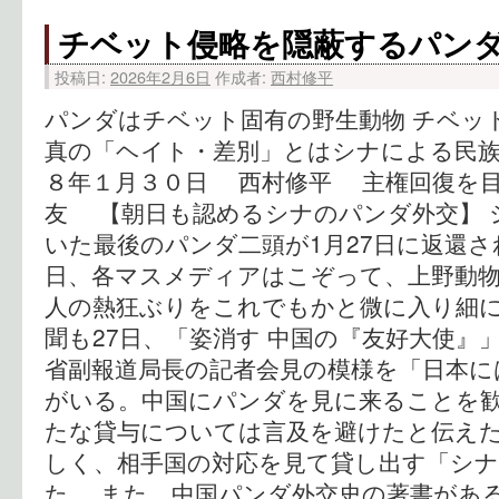
チベット侵略を隠蔽するパン
投稿日:
2026年2月6日
作成者:
西村修平
パンダはチベット固有の野生動物 チベッ
真の「ヘイト・差別」とはシナによる民族
８年１月３０日 西村修平 主権回復を
友 【朝日も認めるシナのパンダ外交】 
いた最後のパンダ二頭が1月27日に返還さ
日、各マスメディアはこぞって、上野動物
人の熱狂ぶりをこれでもかと微に入り細に
聞も27日、「姿消す 中国の『友好大使』
省副報道局長の記者会見の模様を「日本に
がいる。中国にパンダを見に来ることを
たな貸与については言及を避けたと伝え
しく、相手国の対応を見て貸し出す「シ
た。 また、中国パンダ外交史の著書があ