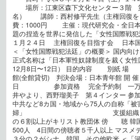
場所：江東区森下文化センター３階 第
名） 講師：西村修平先生（主権回復
費：1000円 主催：現代研究会・全日本
題の捏造を世界に発信した「女性国際戦犯
１月２４日 主権回復を目指す会 日本
＜「女性国際戦犯法廷」の概要＞ 国内向
正式名称は「日本軍性奴隷制度を裁く女性国
12月8日〜12日） 目的内容 別紙
館(全館貸切) 判決会場：日本青年館 開 催
日 参加資格 完全予約制 一万
井やより、西野瑠美子 第４インター 
中共など8カ国・地域から75人の
婦」 支援組織 別紙 ２
の６割以上がキリスト教団体 傍 聴 韓国
500人 4日間の傍聴者５千人以上 マスメデ
３分の２がシナ、韓国、その他欧米 ＜「