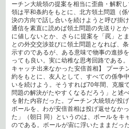
ーチン大統領の提案を相当に歪曲・解釈し
領は平和条約をもとに、北方領土問題（係
決の方向で話し合いを続けようと呼び掛
通信を素直に読めば領土問題の先送りとか
に値しないとか、さらに提案を「罠」と
との外交交渉並びに領土問題となれば、条
示すのであるが、ある意味で物事の進捗
っても良い。実に幼稚な思考回路である。
キャッチ出来なかった安倍首相】 プーチ
約をもとに、友人として、すべての係争
いを続けよう。そうすれば70年間、克服
問題の解決がたやすくなるだろう」と述
を射た内容だった。プーチン大統領が投
ボールを、わが安倍首相は投げ返せなか
た」（朝日 同）というのは、ボールをキ
のである。ボールが宙に浮いたままだっ