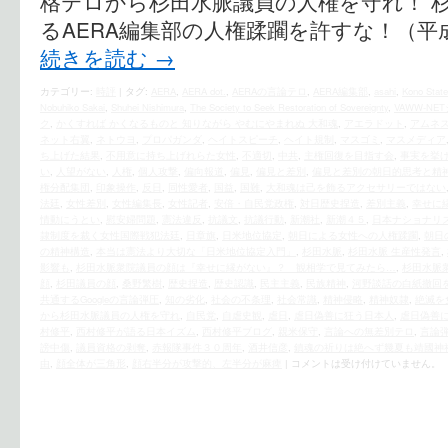
格テロから杉田水脈議員の人権を守れ！ 
るAERA編集部の人権蹂躙を許すな！（平
続きを読む
→
カテゴリー:
時評
|
タグ:
AERA
,
AERA dot.
,
AERAの言論テロ
,
AERA編集部
,
asahi
,
Kono State
Nobuhiko Sakai
,
Shuhei Nishimura
,
The Society to Seek Restoration of Sovereignty
,
VAWW-NE
ク
,
かくすれば かくなるものと 知りながら やむにやまれぬ 大和魂
,
アエラドット
,
アムネ
ネット右翼
,
ネトウヨ
,
プロパガンダ
,
ヘイトスピーチ
,
ヘイト規制
,
マスゴミ
,
マスメディア
ち上げた結果
,
不用意に持ち上げれらた女性
,
不適切
,
中共
,
主権回復を目指す会
,
事実を挙
い
,
人望がない
,
人権
,
個人攻撃
,
偏向報道
,
偏見
,
偏見と差別
,
偏見と差別の朝日的思考と精
権分配集団
,
印象操作
,
反日
,
同性愛者
,
国益
,
国難
,
大和魂は己を飾るアクセサリーではない
法廷
,
女性差別
,
女性編集長
,
女性記者
,
安倍・自民党政権
,
対日歴史捏造
,
差別主義
,
幸せに
情動にうとい
,
慰安婦問題
,
憲法違反
,
抗議文
,
抗議行動
,
新潮社
,
新潮４５
,
日本ナショナリ
隷制度を裁く女性国際戦犯法廷
,
日章旗
,
日米地位協定
,
朝日による女性への人権蹂躙
,
朝日
の精神構造
,
本当は憲法より大切な「日米地位協定入門」
,
杉田水脈
,
杉田水脈 生産性発言
,
影響も
,
杉田水脈衆院議員の顔は『幸せに縁がない』？ 観相学で見てみたら…
,
杉田水脈
顔
,
杉田議員の顔
,
桑野繁樹
,
歴史捏造
,
歴史認識
,
民主主義
,
民族精神
,
河野談話の白紙撤回
共通するGoogleの言論弾圧
,
知の劣化
,
社会の不条理
,
社会常識
,
精神侵略
,
精神奴隷
,
絶滅を
から杉田水脈議員の人権を守れ
,
自民党
,
自虐史観
,
虐日
,
虐日偽善に狂う日本人
,
虐日偽善
村修平
,
西村修平が語る日本イズム
,
西村修平ブログ
,
親米保守
,
言論への無差別テロ
,
言論
謗中傷
,
議員資格の剥奪
,
赤報隊事件３０周年
,
酒井信彦
,
鎮魂の祈りは絶へず幾夏も靖國神
由
,
顔全体が三角形
,
顔右半分が攻撃的、左半分が麻痺
|
コメントは受け付けていません。