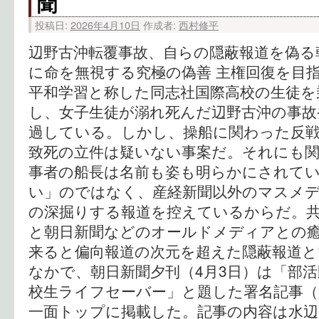
聞
投稿日:
2026年4月10日
作成者:
西村修平
辺野古沖転覆事故、自らの隠蔽報道を偽る
に命を無視する究極の偽善 主権回復
平和学習と称した同志社国際高校の生徒を
し、女子生徒が溺れ死んだ辺野古沖の事故
過している。しかし、操船に関わった反戦
致死の立件は疑いない事案だ。それにも
事者の船長は名前も姿も明らかにされてい
い」のではなく、産経新聞以外のマスメ
の深掘りする報道を控えているからだ。
と朝日新聞などのオールドメディアとの
来ると偏向報道の次元を超えた隠蔽報道と
なかで、朝日新聞夕刊（4月3日）は「部活
校生ライフセーバー」と題した署名記事（
一面トップに掲載した。記事の内容は水辺