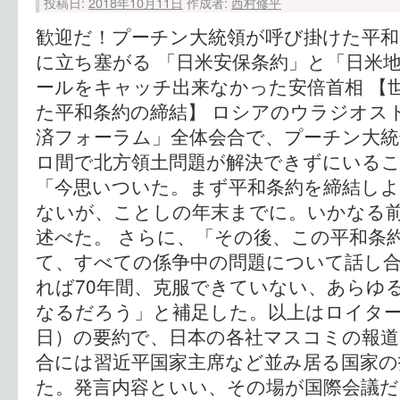
投稿日:
2018年10月11日
作成者:
西村修平
歓迎だ！プーチン大統領が呼び掛けた平和
に立ち塞がる 「日米安保条約」と「日米地
ールをキャッチ出来なかった安倍首相 【
た平和条約の締結】 ロシアのウラジオス
済フォーラム」全体会合で、プーチン大統
ロ間で北方領土問題が解決できずにいる
「今思いついた。まず平和条約を締結し
ないが、ことしの年末までに。いかなる
述べた。 さらに、「その後、この平和条
て、すべての係争中の問題について話し
れば70年間、克服できていない、あらゆ
なるだろう」と補足した。以上はロイター通信
日）の要約で、日本の各社マスコミの報道
合には習近平国家主席など並み居る国家の
た。発言内容といい、その場が国際会議