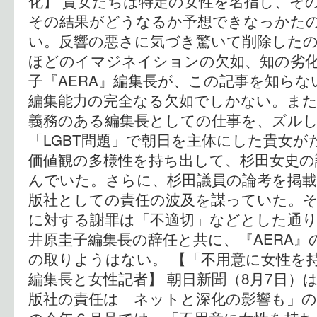
化】 貴女たちは特定の女性を名指し、そ
その結果がどうなるか予想できなっかた
い。反響の悪さに気づき驚いて削除した
ほどのイマジネイションの欠如、知の劣化
子『AERA』編集長が、この記事を知ら
編集能力の完全なる欠如でしかない。また
義務のある編集長としての仕事を、ズル
「LGBT問題」で朝日を主体にした貴女が
価値観の多様性を持ち出して、杉田女史の
んでいた。さらに、杉田議員の論考を掲
版社としての責任の波及を謀っていた。
に対する謝罪は「不適切」などとした通
井原圭子編集長の辞任と共に、『AERA
の取りようはない。 【「不用意に女性を
編集長と女性記者】 朝日新聞（8月7日）
版社の責任は ネットと深化の影響も」の