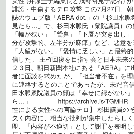
女性 (井原圭子編集長と浅野裕見子記者) が 
誹謗・中傷するテロ攻撃 この7月27日、朝
誌のウェブ版「AERA dot.」の「杉田
見たら…」で、杉田水脈氏（衆院議員）の
「幅が狭い」「鷲鼻」「下唇が突き出し」
分が攻撃的、左半分が麻痺」など、悪意を
「人望がない」「愛情に乏しい」と最終的
信した。 主権回復を目指す会と日本未来
２３日、朝日新聞本社にある『AERA』に
者に面談を求めたが、「担当者不在」を理
に連絡するとのことであったが、未だ音信
田水脈衆院議員の顔は『幸せに縁がない』
ら…」 https://archive.is/TG
性による女性への言論テロ】 杉田議員の
欠く内容に、相当な批判が集中したらしく
即、「内容が不適切」として謝罪を表明し