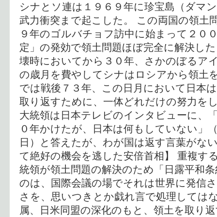
シナとソ連は１９６９年に珍宝島（ダマン
武力衝突まで起こした。 この両国の領土
９年のゴルバチョフ訪中に始まって２００
定」の発効で領土問題ほぼ完全に解決し
壊時においてから３０年、さかのぼるア
の歳月を費やしてシナはロシアから領土
では戦後７３年、この日月において日本は
取り返すために、一体どれだけの努力を
大統領は日本テレビのインタビューに、「
０年かけたが、日本は何もしていない」（
日）と答えたが、わが国は返す言葉がない
て絶好の機会を逃した安倍首相】 重複す
統領が領土問題の解決のため「日露平和条
のは、国際会議の場でそれは世界に発信
さを、思いつきとか戯れ言で処理してはな
属、日米同盟の深化のもと、領土を取り返