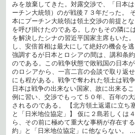
みを放棄してきた。対露交渉で、「日本
ーチン大統領）のが戦後７３年だった。 
本にプーチン大統領は領土交渉の前提とな
を呼び掛けたのである。しかもその隣に
を解決したシナの習近平国家主席もいた。
し、安倍首相は最大にして絶好の機会を逃
強調するが日本とロシアの間は、講和条約
のである。この戦争状態で敗戦国の日本が
のロシアから、一言二言の会談で取り返
にも程がある。戦争で奪われた領土は戦
日本は戦争の出来ない国家、故に出来る
例に習い、交渉でもって５０年、百年の大
されるのである。 【北方領土返還に立ち
と「日米地位協定」】 仮に２島若しくは
ら、その前に極めて重大な事柄が存在する
約」と「日米地位協定」に他ならない。 