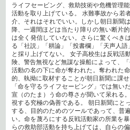
ライフセービング、救助技術や危機管理能
活動を取り上げている。 水難事故から若
介、それはそれでいい。しかし朝日新聞は
降、一週間ほどは当たり障りの無い断片
は全く発信していない。さらに驚くべき
る「社説」「耕論」「投書欄」「天声人語
と採り上げてない。 女子高校生は反戦活
険、警告無視など無謀な操船によって、「
活動の名の下に命が奪われた。奪われた命
的、執拗に取材することが朝日新聞に課
「命を守るライフセービング」では無い
宣（のたま）う命の尊さが聞いて呆れる
視する究極の偽善である。 朝日新聞にと
する、目的のためのツールであって、普
い。命を蔑ろにする反戦活動家の所業を
らの救助部活動を持ち上げては、自らの