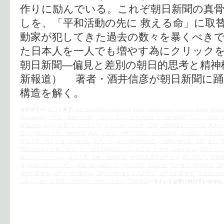
作りに励んでいる。これぞ朝日新聞の真骨
しを、「平和活動の先に 救える命」に取
動家が犯してきた過去の数々を暴くべきで
た日本人を一人でも増やす為にクリックを！
朝日新聞―偏見と差別の朝日的思考と精神
新報道） 著者・酒井信彦が朝日新聞に踊
構造を解く。
カテゴリー:
時評
|
タグ:
anti-Japanese propaganda
,
asahi
,
Niopponism
,
Nobuhiko Sakai
,
Shuhei
Sovereignty
,
「不屈」船長の牧師
,
「命」をダシに命を無視する究極の偽善
,
アリバイ作り
,
対協議会
,
ボート転覆
,
マスメディア
,
ライフセービング
,
不屈
,
主権回復を目指す会
,
事実を
差別の朝日的思考と精神構造
,
偽善
,
共産党
,
危機管理能力
,
反戦活動家
,
反日極左
,
反米左翼
移設工事に対する海上抗議活動
,
天声人語
,
女性国際戦犯法廷
,
小型船2隻転覆
,
左翼
,
差別
,
問題の捏造を世界に発信した「女性国際戦犯法廷」を語る
,
投書欄
,
日本イズム
,
日本ナショ
東武トップツアーズ
,
森本大貴
,
業務上過失致死
,
沖縄県名護市辺野古沖
,
海上保安庁
,
海難
善
,
絶滅を免れた日本人
,
耕論
,
虐日偽善に狂う朝日新聞
,
虐日史観
,
西村修平
,
警告無視
,
辺
議船転覆事故
,
辺野古沖転覆事故
,
辺野古沖転覆女子高生死亡
,
辺野古転覆事故
,
部活動の先
の祈りは絶へず幾夏も靖國神社に蝉鳴き止まず
,
隠蔽報道
|
コメントは受け付けていません