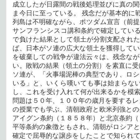
成立したが日露間の戦後処理並びに真の関
ま今日に至っている。 残念だが基本的に
列島は不明確ながら、ポツダム宣言（前
サンフランシスコ講和条約で確定している
で負けた結果として領土が分割支配され
ば、日本がソ連の広大な領土を獲得してい
を破棄しての戦争が違法云々は、残念なが
い。敗戦の結果（領土の分割）を素直に受
ソ連が、「火事場泥棒の典型であり、ロシ
いる」と、いくら嘆いても事は始まらな
し、これを受け入れて何が出来るかを模索
問題は５０年、１００年の歳月を要するレ
の授業でも学ぶ、清朝政府と欧米列強と
アイグン条約（１８５８年）と北京条約（
平等条約の象徴ともされ、清朝がロシア
確定で屈辱的な譲歩をしたことで知られ