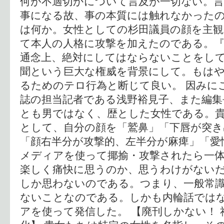
何が不適切かについて言及が一切ない。
事になる故、事の本質には触れなかったの
は何か。女性としての杉田議員の顔を主
て本人の人格に攻撃を加えたのである。『
通念上、絶対にしてはならないことをし
聞という巨大な権威を背景にして。もは
るためのテロ行為と断じて良い。 因みに
誌の担当記者である浅野裕見子、また編集
とも男ではなく、歴とした女性である。
として、自分の顔を「鷲鼻」「下唇が突き
「顔右半分が攻撃的、左半分が麻痺」「愛
メディアを使って揶揄・攻撃されたら一
楽しく痛快に思うのか、思うわけがない
しか思わないのである。つまり、一般常
ないことなのである。しかも内輪話では
アを使って発信した。 【廃刊しかない！