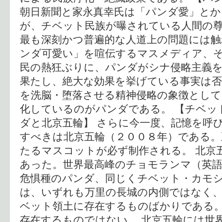
朝日新聞と家永真幸氏は「パンダ愛」とか
が、チベット民族が曝されている人間の
最も深刻かつ普遍的な人道上の問題には触
ンダ可愛い」を喧伝するマスメディア、
民の熱狂ぶりに、パンダがシナ侵略主義
果たし、絶大な効果を挙げている事実は否
を洗脳・堕落させる精神侵略の象徴として
化しているのがパンダである。 【チベッ
ダと北京五輪】 さらに今一度、記憶を呼
すべきは北京五輪（２００８年）である。
たるマスコットが必ず制作される。 北京
あった。世界最高峰のチョモランマ（英
危惧種のパンダ、同じくチベット・カモ
は、いずれも万里の長城の内側ではなく
ベット領土に存在するものばかりである
存在するものではない。 北京五輪には世