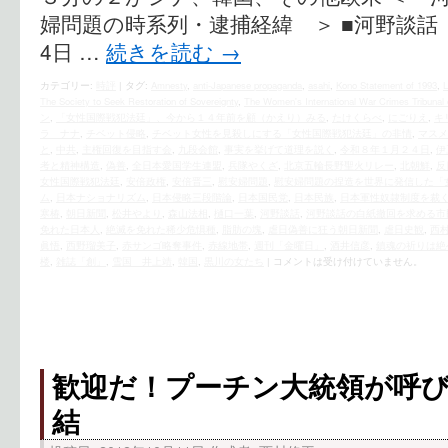
婦問題の時系列・逮捕経緯 ＞ ■河野談
4日 …
続きを読む
→
カテゴリー:
時評
|
タグ:
Amnesty
,
anti-Japanese propaganda
,
asahi
,
Kono Statement of 1993
,
The Society to Seek Restoration of Sovereignty
,
The Women's International War Crimes Tribunal o
ン
,
「女性国際戦犯法廷」、今から１４年前を顧（かえり）みる
,
たけくらべ
,
にごりえ
,
キ
ラ ナナ
,
チベット侵略
,
チベット女性を見殺しにする「女性国際戦犯法廷」の非情
,
マスメ
と
,
中共
,
主権回復を目指す会
,
九段会館
,
事実を挙げて道理を説く
,
令和８年１月２４日
,
伊
考と精神構造
,
偽善
,
全日本愛国学生連盟
,
兵隊やくざ
,
北京五輪長野聖火リレー
,
北朝鮮
,
反
女性国際戦犯法廷
,
安倍政権
,
安倍晋三
,
慰安婦問題
,
慰安婦問題の捏造を世界に発信した「
ム
,
日本ナショナリズム
,
日本侵略三段階論
,
日本国民党
,
日本民族
,
日本軍性奴隷制度を裁
寒椿
,
朝日新聞
,
松井やより
,
森山法相
,
樋口一葉
,
河野談話
,
河野談話の白紙撤回を求める市
免れた日本人
,
絶滅を免れた稀少危惧種
,
脂肪の塊
,
虐日偽善に狂う朝日新聞
,
虐日史観
,
西
眞悟
,
西野瑠美子
,
赤サンゴ略奪事件
,
赤線地帯
,
週刊「金曜日」
,
酒井信彦
,
鎮魂の祈りは絶
楼
,
雑誌「創」
,
雪国 井上靖
,
韓国
,
黒川の女たち
|
コメントは受け付けていません。
歓迎だ！プーチン大統領が呼
結