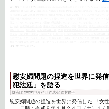
カテゴリー:
時評
|
タグ:
2008 Summer Olympics
,
2008年北京オリンピック
,
Amnesty
,
anti-Ja
Statement of 1993
,
LDP
,
Niopponism
,
Nobuhiko Sakai
,
Panda
,
Shuhei Nishimura
,
The Society to 
International War Crimes Tribunal on Japan’s Military Sexual Slavery
,
Tibet
,
VAWW-NETジャパン
民族浄化・絶滅政策
,
チベット
,
チベット侵略
,
チベット侵略を隠蔽するパンダ
,
チベット女
行進
,
パンダ
,
パンダはチベット固有の野生動物
,
パンダファン
,
パンダ外交
,
ヘイト
,
マスメ
と
,
中共
,
主権回復を目指す会
,
事実を挙げて道理を説く
,
保守
,
偏向報道
,
偏見と差別の朝日
野聖火リレー
,
反日極左
,
女性国際戦犯法廷
,
差別
,
慰安婦問題の捏造を世界に発信した「女
リズム
,
日本侵略三段階論
,
日本国民党
,
日本民族
,
日本軍性奴隷制度を裁く女性国際戦犯法
る市民の会
,
真の「ヘイト・差別」
,
絶滅を免れた日本人
,
絶滅を免れた稀少危惧種
,
虐日偽
奪事件
,
酒井信彦
,
酒井信彦「今日のチベットは明日の日本だ」
,
鎮魂の祈りは絶へず幾夏も
は受け付けていません。
慰安婦問題の捏造を世界に発信
犯法廷」を語る
投稿日:
2026年1月24日
作成者:
西村修平
慰安婦問題の捏造を世界に発信した 「女
日時：令和８年１月２４日（土）１４時