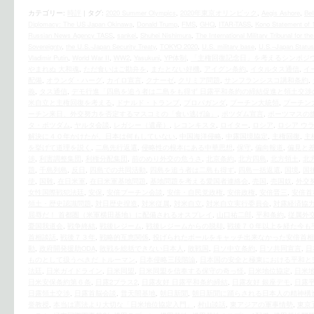
カテゴリー:
時評
|
タグ:
2020 Summer Olympics
,
2020年東京オリンピック
,
Aegis Ashore
,
Bel
Diplomacy: The US Japan Okinawa
,
Donald Trump
,
FMS
,
GHQ
,
ITAR-TASS
,
Kono Statement of 
Russian News Agency TASS
,
sankei
,
Shuhei Nishimura
,
The International Military Tribunal for th
Sovereignty
,
the U.S.‐Japan Security Treaty
,
TOKYO 2020
,
U.S. military base
,
U.S.–Japan Status
Vladimir Putin
,
World War II
,
WW2
,
Yasukuni
,
YP体制
,
「主権回復記念日」を考えるシンポジ
やまれぬ 大和魂
,
ただ食いはご勘弁を
,
またとない好機
,
アイグン条約
,
イタルタス通信
,
イ
配備
,
オランダ・ハーグ
,
カイロ宣言
,
クナーゼ
,
クリミア問題
,
サンフランシスコ講和条約
,
義
,
タス通信
,
デモ行進「四島を追う者は二島をも得ず 日露平和条約の締結促進と領土交渉
米自立と主権回復を考える
,
ドナルド・トランプ
,
プロパガンダ
,
プーチン大統領
,
プーチン
ーチン来日、外交努力を否定するマスコミの「食い逃げ論」
,
ポツダム宣言
,
ポーツマスの
タ・ポツダム
,
ヤルタ会談
,
レガシー（遺産）
,
レコンキスタ
,
ロイター
,
ロシア
,
ロシア ウ
解決に４０年かけたが、日本は何もしていない
,
中国海洋侵略
,
中露国境協定
,
主権回復
,
主
を挙げて道理を説く
,
二島先行返還
,
侵略性の根本にある中華思想
,
保守
,
偏向報道
,
偏見と
渉
,
利害調整集団
,
利権分配集団
,
前のめり外交の危うさ
,
北京条約
,
北方四島
,
北方領土
,
北
題
,
千島列島
,
反日
,
四島での共同活動
,
四島を追う者は二島も得ず
,
四島一括返還
,
国境
,
国
使
,
国難
,
在日米軍
,
在日米軍基地問題
,
基地問題を考える愛国者連絡会
,
売国
,
売国奴
,
外交
女性国際戦犯法廷
,
安保
,
安倍プーチン会談
,
安倍・自民党政権
,
安倍政権
,
安倍晋三
,
安倍首
領土・歴史認識問題
,
対日歴史捏造
,
対米従属
,
対米自立
,
対米自立実行委員会
,
対露経済協
屈辱だ！ 首都圏（米軍横田基地）に配備されるオスプレイ
,
山口祐二郎
,
平和条約
,
従属外
憂国我道会
,
戦争終結
,
戦後レジーム
,
戦後レジームからの脱却
,
戦後７０年以上を経た今も
首相談話
,
戦後７３年
,
戦略的互恵関係
,
投げられたボールをキャッチ出来なかった安倍首相
動
,
政府開発援助ODA
,
敗戦を総括できない日本人
,
敗戦国
,
日ソ中立条約
,
日ソ共同宣言
,
日
ものとして扱うべきだ トルーマン
,
日本侵略三段階論
,
日本国の安全と極東における平和と
法廷
,
日米ガイドライン
,
日米同盟
,
日米同盟を信奉する保守の奇っ怪
,
日米地位協定
,
日米
日米安保条約第６条
,
日露2プラス2
,
日露友好 日露平和条約締結
,
日露友好 銀座デモ
,
日露
日露領土交渉
,
日露首脳会談
,
普天間基地
,
朝日新聞
,
朝日新聞に踊らされる日本人の精神構
誉教授
,
本当は憲法より大切な「日米地位協定入門」
,
村山談話
,
東アジアの軍事情勢
,
東京