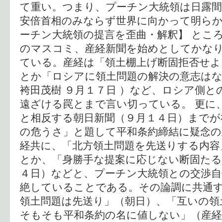
て重い。つまり、プーチン大統領は日露間
安倍首相のみならず世界に向かって明らか
ーチン大統領の提言を歪曲・解釈】 とこ
のマスコミ、産経新聞を始めとしてかな
ている。産経は「領土棚上げ断固拒否せよ
とか「ロシアに領土問題の解決の意志はな
袴田茂樹 ９月１７日 ）など、ロシア側と
遠ざける罠とまで言い切っている。 更に
と相反する朝日新聞（９月１４日）までが
の危うさ」と題して平和条約締結に疑念の
経共に、「北方領土問題を先送りする内容
とか、「身勝手な提案に応じない断固たる
４日）などと、プーチン大統領との交渉自
絶していることである。その論調に共通
領土問題は先送り」（朝日）、「互いの領
そもそも平和条約の名に値しない」（産