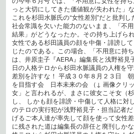
の今年６月号では、「不用意に女性を持ち
っと大切にしてきた価値観が失われた」
これを杉田水脈氏の“女性差別”だと批判し
社会常識を欠いた能力のないまま、「不用
結果」がどうなったか。その持ち上げら
女性である杉田議員の顔を中傷・誹謗して
じたのである。この場合、「不用意に持
は、井原圭子『AERA』編集長と浅野裕見
日の人格テロから杉田水脈議員の人権を守れ
差別を許すな！ 平成３０年８月２３日 朝
を目指す会 日本未来の会 （↓ 画像クリ
女」と言われるが、まさに彼女こそ女（杉
し、 しかも顔を誹謗・中傷して人格に対
のテロの実行犯が浅野裕見子・担当記者だ
げるご本人達が率先して顔を使って女性差別
に残された道は編集長の辞任と廃刊しかな