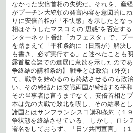
なかった安倍首相の失態だ。それを、産
がプーチン大統領の発言内容を意図的にね
りに安倍首相が「不快感」を示したとなっ
相はそうしたマスコミの“思惑”を否定す
ンターネット番組「カフェスタ」で、プ
を踏まえて「平和条約に（日露が）解決
も書き、必ず実行する」と述べたことも
露首脳会談での進展に意欲を示したのであ
争終結の講和条約】 戦争とは政治（外交
て、戦争を始めるのも終結させるのも政
い。その終結とは交戦両国が締結する平和
その当事者は言うまでなく、安倍首相とプ
本は先の大戦で敗北を喫し、その結果とし
諸国とはサンフランシスコ講和条約（１９
争状態を終結させている。 しかし、ロシ
署名をしておらず、「日ソ共同宣言」（１