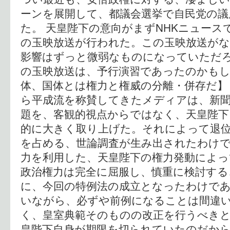
ーンを展開して、都議会選挙で自民党の議
た。 天皇陛下の意向がまずNHKニュース
の玉映放送が行われた。この玉映放送が
影響はずっと微弱なものになっていただ
の玉映放送は、予行演習であったのかもし
体、国体とは権力と権威の分離・併存だ】
ら平成流を称賛してきたメディアは、新
題を、客観的視点からではなく、天皇陛下
的に大きく取り上げた。それによって退
を占める、世論調査が生み出されたわけで
力を利用した、天皇陛下の権力発動によっ
政治権力は完全に屈服し、慎重に検討する
に、今回の特例法の成立となったわけで
いながら、必ずや前例になることは間違
く、皇室典範そのものの改正を行うべき
皇陛下自身が期限を切られていたのだか