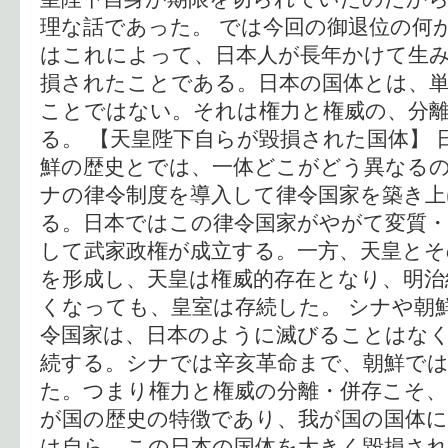
理な話であった。 では今回の御退位の何
はこれによって、日本人が長年かけて生
損されたことである。日本の国体とは、
ことではない。それは権力と権威の、分
る。 【天皇陛下自らが毀損された国体】 
鮮の歴史とでは、一体どこがどう異なる
ナの律令制度を導入して律令国家を築き
る。日本ではこの律令国家がやがて変質・
して武家政権が成立する。一方、天皇とそ
を形成し、天皇は権威的存在となり、明治
くなっても、皇室は存続した。 シナや朝
令国家は、日本のように滅びることはな
続する。シナでは辛亥革命まで、朝鮮では
た。つまり権力と権威の分離・併存こそ、
が国の歴史の特徴であり、我が国の国体に
は自ら、この日本の国体を大きく毀損され