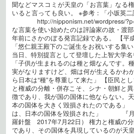
聞などマスコミが天皇の「お言葉」なる
いると言っても良い。 ※参考：「小坂英
http://nipponism.net/wordpres
な言葉を使い始めたのは評論家の故・渡部
年前にさかのぼる発言記録である。 【
「悠仁親王殿下のご誕生をお祝いする集い
当日、特別提言として登壇した上智大学名
「子供が生まれるのは種と畑なんです。
実がなりますけど、畑は何が生えるかわ
ら日本は“種”を尊重して来た」 【臣民と
と権威の分離・併存こそ、シナ・朝鮮と異
徴であり、我が国の国体に他ならない。
本の国体を大きく毀損されたのである」 
は、日本の国体を毀損された」 『月刊
羅針盤 2017年7月22日） 権力と権威
であり、その国体を具現しているのが天