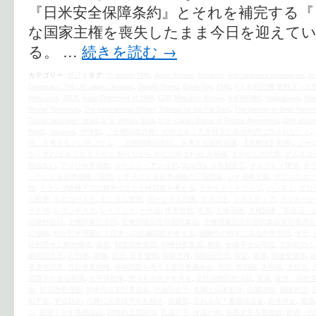
『日米安全保障条約』とそれを補完する『
な国家主権を喪失したまま今日を迎えて
る。 …
続きを読む
→
カテゴリー:
時評
|
タグ:
10 March 1945
,
Aegis Ashore
,
Amnesty
,
anti-Japanese propaganda
,
as
Diplomacy: The US Japan Okinawa
,
Donald Trump
,
Enola Gay
,
FMS
,
F１６戦闘機 燃料タンク
Holocaust
,
JSDF
,
Kono Statement of 1993
,
LDP
,
Mitsuhiro Kimura
,
NAGASAKI
,
Niopponism
,
Nob
Shuhei Nishimura
,
The International Military Tribunal for the Far East
,
The Society to Seek Restor
Trump Jerusalem Israel
,
U.S. military base
,
U.S.–Japan Status of Forces Agreement
,
USA attack
WW2
,
Yasukuni
,
YP体制
,
「主権回復式典」の中止を！天皇陛下の政治利用は許されない！
,
日」を考えるシンポジウム
,
「主権回復記念日」を考える国民会議
,
【水島総】戦後レジーム打
かくすれば かくなるものと 知りながら やむにやまれぬ 大和魂
,
まやかしの式典
,
アムネス
効はない
,
アメリカ大使館
,
イージス・アショア
,
エルサレム首都宣言
,
オスプレイ墜落
,
オ
シナによる日本侵略三段階
,
シナ人による日本侵略の三段階論
,
シナ侵略主義
,
ダブルスタン
領
,
トランプ政権下での対米自立と主権回復を考える
,
ドナルド・トランプ
,
ハンスト
,
プロ
ム戦争
,
ホロコースト
,
ポツダム宣言
,
ポーツマスの旗
,
マスゴミ
,
マスメディア
,
マッカーサ
イテ沖
,
レコンキスタ
,
レトリック
,
一水会
,
世界警察
,
中共
,
主権回復
,
主権回復「祈念日」
回復祈念日
,
主権回復記念日
,
主権回復記念日国民集会
,
主権回復記念日国民集会実行委員会
口侵略
,
何が日米同盟だ！日本への鉄鋼関税を考える
,
侵略性の根本にある中華思想
,
保守
,
日的思考と精神構造
,
偽善
,
利害調整集団
,
利権分配集団
,
刺青
,
創価学会公明党
,
北朝鮮のミ
継続記念日
,
占領軍
,
原爆
,
反日
,
反米愛国
,
国家主権
,
国恥記念日
,
国益
,
国連
,
国連安保理
,
軍基地問題
,
在日米軍特権
,
基地問題を考える愛国者連絡会
,
売国
,
売国奴
,
大和魂
,
大悲会
,
皇陛下の政治利用
,
太平洋戦争
,
失うもの大きすぎる
,
女性国際戦犯法廷
,
安保
,
安倍・自民
会
,
対日歴史捏造
,
対米自立実行委員会
,
小池百合子
,
尖閣と日米安保
,
尖閣諸島
,
屈服外交
,
動予定
,
平沼赳夫
,
式典に天皇陛下をお招き
,
徹通塾
,
忘れるな！憂国我道会
,
思考停止
,
愛国
ム
,
戦後７０年首相談話
,
戦略的互恵関係
,
抗議デモ
,
抗議行動
,
拓殖大学名誉教授
,
政府・自