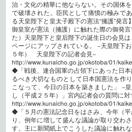
治・文化の精華に他ならない。その国体を
で破壊された。臣民として痛憤の極みであ
る天皇陛下と皇太子殿下の憲法“擁護”発言
御皇室が憲法（擁護）に触れた際の御発言
た）天皇陛下と皇后陛下の誕生日の会見は
ページにアップされている。 −天皇陛下
５年） 天皇陛下の記者会見−
http://www.kunaicho.go.jp/okotoba/01/kaik
◆「戦後、連合国軍の占領下にあった日本
るべき大切なものとして日本国憲法を作
こなって、今日の日本を築きました」 −
し（平成２５年）」宮内記者会の質問に対
http://www.kunaicho.go.jp/okotoba/01/kaik
◆「５月の憲法記念日をはさみ、今年（平
り、例年に増して盛んな議論が取り交わ
す。主に新聞紙上でこうした議論に触れ