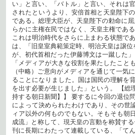
い」と言い、「バトル」と言い、それは
されたというより、安倍首相と天皇陛下
である。総理大臣が、天皇陛下の勅命に屈
らかに主権在民ではなく、天皇主権であ
これは明治時代をさらに上まわる状態で
は、「旧皇室典範策定時、明治天皇は譲位
が、初代首相だった伊藤博文は一蹴した」
「メディアが大きな役割を果たしたこと
（中略）ご意向がメディアを通じて一気
ることになりました。国は国民の理解を
を出す必要が生じました」という。 【総
持する朝日新聞】】 要するに今回の退位
によって決められたわけであり、その世
ィア以外の何ものでもない。そもそも朝
成流」と称して、現天皇の言動を称賛する
刊に長期にわたって連載している、「て