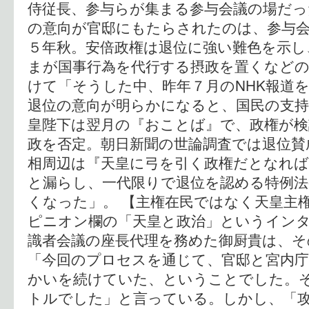
侍従長、参与らが集まる参与会議の場だっ
の意向が官邸にもたらされたのは、参与
５年秋。安倍政権は退位に強い難色を示し
まが国事行為を代行する摂政を置くなどの
けて「そうした中、昨年７月のNHK報道
退位の意向が明らかになると、国民の支
皇陛下は翌月の『おことば』で、政権が検
政を否定。朝日新聞の世論調査では退位賛
相周辺は『天皇に弓を引く政権だとなれ
と漏らし、一代限りで退位を認める特例
くなった」。 【主権在民ではなく天皇主
ピニオン欄の「天皇と政治」というイン
識者会議の座長代理を務めた御厨貴は、そ
「今回のプロセスを通じて、官邸と宮内
かいを続けていた、ということでした。
トルでした」と言っている。しかし、「