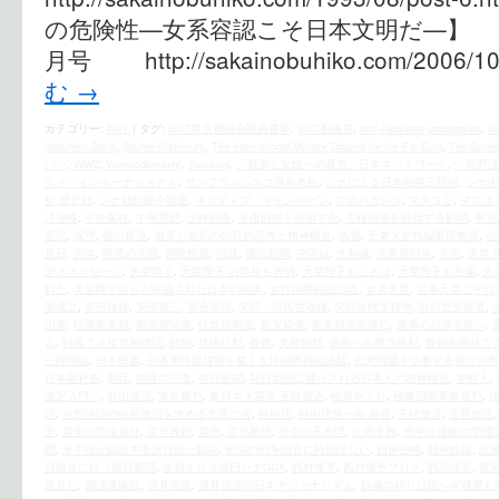
の危険性—女系容認こそ日本文明だ—】
月号 http://sakainobuhiko.com/2006/10/
む
→
カテゴリー:
時評
|
タグ:
2017東京都議会議員選挙
,
2017都議選
,
anti-Japanese propaganda
,
Ko
Nobuhiko Sakai
,
Shuhei Nishimura
,
The International Military Tribunal for the Far East
,
The Societ
パン
,
WW2
,
Yamatodamashii
,
Yasukuni
,
「戦争と女性への暴力」日本ネットワーク
,
「河野談
ティ・インターナショナル
,
サンフランシスコ講和条約
,
シナによる日本侵略三段階
,
シナ中
鮮 歴史戦
,
シナ朝鮮律令制度
,
ネガティブ・キャンペーン
,
プロパガンダ
,
マスコミ
,
マスコ
洋侵略
,
中央集権
,
中華思想
,
主権回復
,
主権回復を目指す会
,
主権回復を目指す会顧問
,
事実
思想
,
保守
,
偏向報道
,
偏見と差別の朝日的思考と精神構造
,
偽善
,
元東大史料編纂所教授
,
公
反日
,
国体
,
国民の共感
,
国民投票
,
国益
,
國民新聞
,
売国奴
,
大和魂
,
大東亜戦争
,
天皇
,
天皇 
デオメッセージ
,
天皇陛下
,
天皇陛下 お気持ち表明
,
天皇陛下おことば
,
天皇陛下お言葉
,
天
れた
,
天皇陛下自らが毀損された日本の国体
,
女性国際戦犯法廷
,
女系天皇
,
女系天皇こそ日
制成立
,
安倍政権
,
安倍晋三
,
安全保障
,
安部・自民党政権
,
安部政権支持率
,
対日歴史捏造
,
国家
,
従軍慰安婦
,
御皇室関連
,
性奴隷制度
,
慰安婦像
,
慰安婦強制連行
,
慶事のお振る舞い
,
ム
,
戦後７０年首相談話
,
戦犯
,
抗議行動
,
捏造
,
支那朝鮮
,
政府への権力発動
,
敗戦を総括で
三段階論
,
日本民族
,
日本軍性奴隷制を裁く女性国際戦犯法廷
,
日米同盟を信奉する保守の奇
日本羅針盤
,
朝廷
,
朝廷の式微
,
朝日新聞
,
朝日新聞に踊らされる日本人の精神構造
,
朝鮮人
,
協定入門」
,
村山談話
,
東京裁判
,
東日本大震災 玉映放送
,
松井やより
,
極東国際軍事裁判
,
話
,
河野談話の白紙撤回を求める市民の会
,
特例法
,
特例法第一条 趣旨
,
玉映放送
,
玉音放送
室
,
皇室の言論責任
,
皇室典範
,
皇統
,
皇統断絶
,
社会の不条理
,
立憲主義
,
米中は侵略の“同盟
網
,
米中韓が結託する反日統一戦線
,
米国の戦争犯罪に時効はない
,
精神侵略
,
精神奴隷
,
絶
日偽善に狂う朝日新聞
,
血税１００億円シナODA
,
西村修平
,
西村修平ブログ
,
西沙諸島
,
親
違反だ
,
都議選惨敗
,
酒井信彦
,
酒井信彦の日本ナショナリズム
,
鎮魂の祈りは絶へず幾夏も