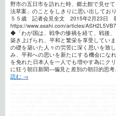
野市の五日市を訪れた時、郷土館で見せて
法草案」のことをしきりに思い出しており
５５歳 記者会見全文 2015年2月23日 
https://www.asahi.com/articles/ASH2L5VB
◆「わが国は、戦争の惨禍を経て、戦後、
築き上げられ、平和と繁栄を享受していま
の礎を築いた人々の労苦に深く思いを致
み、平和への思いを新たにする機会になれ
を免れた日本人を一人でも増やす為にクリッ
に狂う朝日新聞―偏見と差別の朝日的思考
読む
→
カテゴリー:
時評
|
タグ:
2017年12月22日
,
anti-Japanese propaganda
,
GHQ
,
Kono Statement of
Sakai
,
Shuhei Nishimura
,
The International Military Tribunal for the Far East
,
The Society to Seek 
WW2
,
Yamatodamashii
,
Yasukuni
,
「戦争と女性への暴力」日本ネットワーク
,
「旧皇室典範
が、初代首相だった伊藤博文は一蹴した」
,
「河野談話」白紙撤回を求める市民の会
,
「象
じませた昨年８月のお言葉」
,
『月刊日本』2018年1月号
,
おことば
,
お気持ち
,
たたかい
,
て
フランシスコ講和条約
,
シナによる日本侵略三段階
,
シナ中共
,
シナ侵略主義
,
シナ律令制度
キャンペーン
,
バトル
,
プロパガンダ
,
マスコミ
,
マスコミ権力
,
メディアが大きな役割
,
一瀉
査
,
中共
,
中央集権
,
中華思想
,
主権回復
,
主権回復を目指す会
,
主権回復を目指す会顧問
,
主