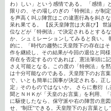
わ）しい」という感情である。 「感情」
限りの、その場しのぎの「特例法」が制定
を声高く叫ぶ陣営はこの違憲行為を糾さ
呆れ果てる。 【反天皇陣営は大喜び】 世
位などが「特例法」で決定されるとする
か、シュミレーションしてみると良い。 
的に、「時代の趨勢に天皇陛下の存在はそ
作を継続し、その結果が今回の退位と同様
存在を否定するのであれば、憲法筆頭に記
さえ可能となる。この度の「特例法」を
は十分可能なのである。天皇陛下のお言
で、いとも簡単に国事が決定される。正し
定」そのものではないか。 さらに敷衍（
聞とＮＨＫが「天皇のお言葉」を利用、「
に駆使したなら、保守派や右の陣営の意図
せ、“制圧”できる。天皇陛下のお言葉とし