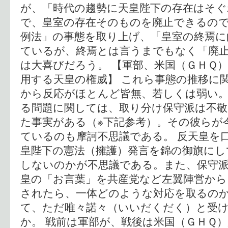
が、「時代の趨勢に天皇陛下の存在はそぐ
で、皇室の存在そのものを廃止できるの
例法」の事態を取り上げ、「皇室の終焉に
ているが、終焉とは言うまでもなく「廃
は大喜びだろう。 【軍部、米国（ＧＨＱ）
用する天皇の権威】 これら事態の推移に
から反応がほとんど皆無、若しくは弱い。
る問題に関しては、取り分け保守派は不
た事実がある（※下記参考）。その彼らが
ているのも摩訶不思議である。 反天皇を
皇陛下の憲法（擁護）発言を錦の御旗にし
しないのかが不思議である。また、保守
皇の「お言葉」を共産党など左翼陣営から
されたら、一体どのような対応を取るの
て、ただ唯々諾々（いいだくだく）と受
か。 戦前は軍部が、戦後は米国（ＧＨＱ）