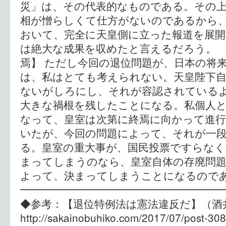
災」は、その代表的なものである。その上
相が憎らしくて仕方がないのであるから
おいて、完全に天皇側に立った報道を展
は絶大な成果を収めたと言えるだろう。 
焉】 ただし今回の退位問題が、日本の将
は、私はとても考えられない。天皇陛下自
ないがしろにし、それが容認されている
大きな禍根を残したことになる。私個人
なって、皇室は次第に終焉に向かって進
いたが、今回の問題によって、それが一
る。皇室の重大事が、国民投票ですらなく
まってしまうのなら、皇室自体の存廃問題
よって、決まってしまうことになるので
━━━━━━━━━━━━━━━━━━
◆参考：【退位特例法は憲法違反だ
http://sakainobuhiko.com/2017/07/post-308