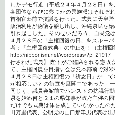
したデモ行進（平成２４年４月２８日）を
各団体ならびに幾つかの民族派はそれぞ
首相官邸前で抗議を行った。式典に天皇陛
政治利用が物議を醸し出し、沖縄県民を始
引き起こした。そのせいだろう、自民党
４月２８日の「主権回復の日」をスルーパ
考：「主権回復式典」の中止を！（
http://nipponism.net/wordpress/?
行された式典】 陛下がご臨席される憲政
て、主権回復を目指す会は党本部前で対米
４月２８日は主権回復の「祈念日」か、で
が相応しいとの街宣を展開中であった。一
同じく、議員会館前でハンストの抗議行動
県を始め何と２１の県知事が政府主催の同
だけでも式典は体を成していなかったの
田万里代表、公明党の山口那津男代表は出