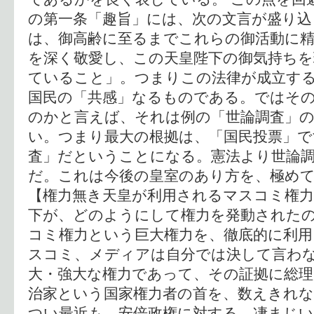
の第一条「趣旨」には、次の文言が盛り込
は、御高齢に至るまでこれらの御活動に
を深く敬愛し、この天皇陛下の御気持ちを
ていること」。つまりこの法律が成立す
国民の「共感」なるものである。ではそ
のかと言えば、それは例の「世論調査」
い。つまり最大の根拠は、「国民投票」で
査」だということになる。憲法より世論
だ。これは今後の皇室のあり方を、極め
【権力無き天皇が利用されるマスコミ権力
下が、どのようにして権力を発動された
コミ権力という巨大権力を、徹底的に利
スコミ、メディアは自分では決して言わ
大・強大な権力であって、その証拠に総理
治家という国家権力者の首を、数えきれ
つい最近も、安倍政権に対する、凄まじ