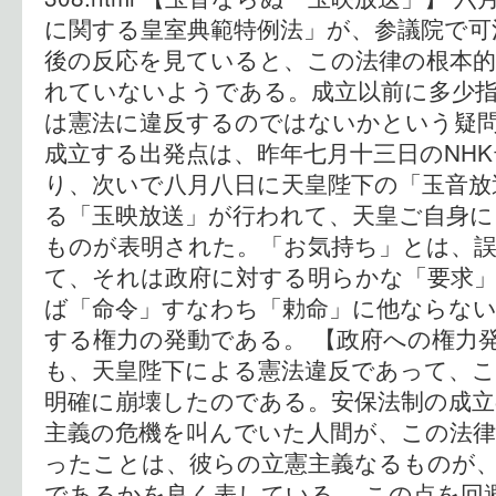
に関する皇室典範特例法」が、参議院で可
後の反応を見ていると、この法律の根本的
れていないようである。成立以前に多少
は憲法に違反するのではないかという疑問
成立する出発点は、昨年七月十三日のNH
り、次いで八月八日に天皇陛下の「玉音放
る「玉映放送」が行われて、天皇ご自身に
ものが表明された。「お気持ち」とは、
て、それは政府に対する明らかな「要求
ば「命令」すなわち「勅命」に他ならな
する権力の発動である。 【政府への権力
も、天皇陛下による憲法違反であって、
明確に崩壊したのである。安保法制の成立
主義の危機を叫んでいた人間が、この法
ったことは、彼らの立憲主義なるものが
であるかを良く表している。 この点を回