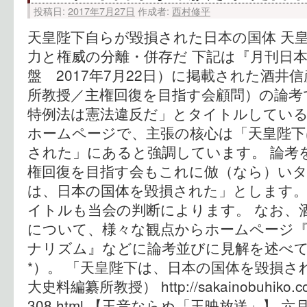
投稿日:
2017年7月27日
作成者:
西村修平
天皇陛下自らが毀損された日本の国体 天皇
力と権威の分離・併存だ 下記は『月刊日本』
盤 2017年7月22日）に掲載された酒井
所教授／主権回復を目指す会顧問）の論考
特例法は憲法違反だ」とタイトルしてい
ホームページで、主張の核心は「天皇陛下
された」にあると強調しています。 論考
権回復を目指す会もこれに倣（なら）い
は、日本の国体を毀損された」とします
イトルも当会の判断によります。 なお、
について、様々な観点からホームページ
ナリズム』などに論考並びに見解を述べ
*）。 「天皇陛下は、日本の国体を毀損さ
大史料編纂所教授） http://sakainobuhiko.com
308.html 【玉音ならぬ「玉映放送」】