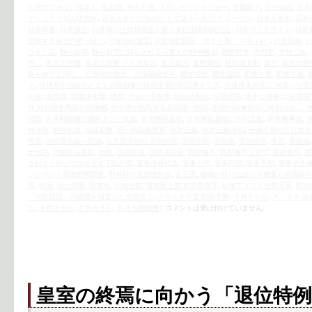
を総括できない日本人
,
敗戦国
,
教条主義
,
文京シビックセンター
,
新藤建一
,
日中関係
,
日本
ナショナリズム研究所
,
日本人を けだものとして扱うべきだ トルーマン
,
日本人差別
,
日本
日本民族
,
日本独立
,
日本軍の性奴隷制度を裁く女性国際戦犯法廷
,
日米ガイドライン
,
日米
信奉する保守の奇っ怪！
,
日米地位協定
,
日米地位協定 第１７条 ３項（a）
,
日米安保
,
リオン前
,
朝日新聞
,
朝日新聞に踊らされる日本人の精神構造
,
朝鮮戦争
,
木内実
,
木村三浩
,
門」
,
東京大空襲
,
東京大空襲 ７３周年忌
,
東京裁判
,
桑野繁樹
,
植民地支配
,
業平
,
極東国際
異を捨て大同に 「日米地位協定」の全面改定を
,
歴史捏造
,
歴史認識
,
民族主義
,
民族左翼
,
ト
,
沖縄県を始め何と２１の県知事が政府主催の同式典を欠席
,
沖縄県東村高江 米軍ヘリ墜
の会
,
海兵隊
,
焼夷弾攻撃
,
燔祭
,
社会の不条理
,
祝日法案化
,
稲田朋美
,
米中は侵略の“同盟国”
韓 対日歴史問題の包囲網
,
米中韓が結託する反日統一戦線
,
米国の戦争犯罪に時効はない
,
問題
,
米軍戦闘機の燃料タンク投棄
,
米軍横田基地
,
米軍横田基地に管制支配
,
米軍機事故
,
神侵略
,
精神奴隷
,
絨毯爆撃
,
統一戦線義勇軍
,
絶対正義
,
絶対正義GHQ
,
絶滅を免れた日本人
民党
,
自民党大会へ抗議
,
自民党本部前 定例街宣
,
自虐史観
,
自衛隊
,
芝田晴彦
,
英霊
,
菅義偉
ナODA
,
行動する運動
,
街宣
,
街宣告知
,
街頭演説会
,
西村修平
,
西村修平ブログ
,
西村眞悟
,
西
まれても付いてゆきます下駄の雪
,
軍事侵略行為
,
軍事占領
,
軍事同盟
,
軍事支配
,
軍事的主
ンシデント原因究明調査
,
野村秋介思想研究会
,
金正恩
,
鎮魂の祈りは絶へず幾夏も靖國神社
国
,
韓国
,
領土問題
,
領有権
,
領海侵犯
,
首都圏上空 航空管制下
,
駐留アメリカ合衆国軍
,
駐留
「河野談話」の踏襲を明言した安倍晋三
,
２０１８年度 防衛予算
,
３月１０日
,
４・２８ 
モ
,
４月２８日
,
ＣＨ５３Ｅ
,
Ｆ３５戦闘機
|
コメントは受け付けていません。
皇室の終焉に向かう「退位特例