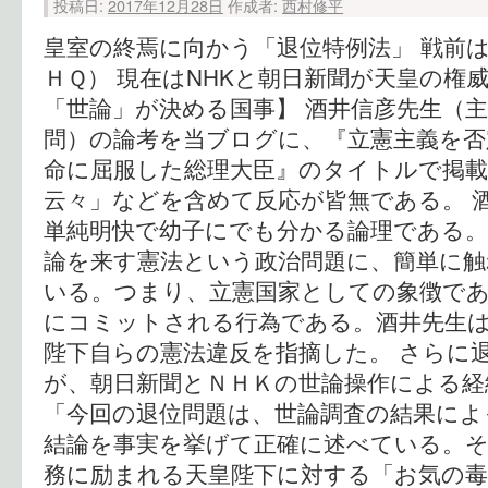
投稿日:
2017年12月28日
作成者:
西村修平
皇室の終焉に向かう「退位特例法」 戦前
ＨＱ） 現在はNHKと朝日新聞が天皇の権
「世論」が決める国事】 酒井信彦先生（
問）の論考を当ブログに、『立憲主義を否
命に屈服した総理大臣』のタイトルで掲
云々」などを含めて反応が皆無である。 
単純明快で幼子にでも分かる論理である。
論を来す憲法という政治問題に、簡単に
いる。つまり、立憲国家としての象徴で
にコミットされる行為である。酒井先生は
陛下自らの憲法違反を指摘した。 さらに
が、朝日新聞とＮＨＫの世論操作による経
「今回の退位問題は、世論調査の結果によ
結論を事実を挙げて正確に述べている。
務に励まれる天皇陛下に対する「お気の