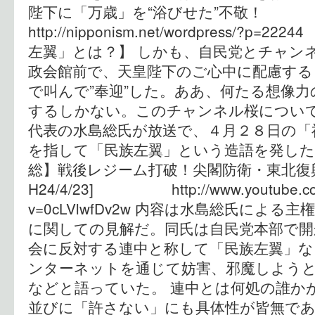
陛下に「万歳」を“浴びせた”不敬
http://nipponism.net/wordpress/?
左翼」とは？】 しかも、自民党とチャン
政会館前で、天皇陛下のご心中に配慮する
で叫んで”奉迎”した。ああ、何たる想像
するしかない。このチャンネル桜につい
代表の水島総氏が放送で、４月２８日の「
を指して「民族左翼」という造語を発した
総】戦後レジーム打破！尖閣防衛・東北復
H24/4/23] http://www.youtube.co
v=0cLVlwfDv2w 内容は水島総氏によ
に関しての見解だ。同氏は自民党本部で開
会に反対する連中と称して「民族左翼」な
ンターネットを通じて妨害、邪魔しよう
などと語っていた。 連中とは何処の誰か
並びに「許さない」にも具体性が皆無であ