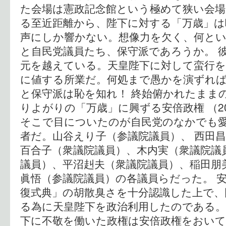
た会場は憲政記念館という極めて狭い会場
る至近距離から、陛下に対する「万歳」は
声にしか響かない。想像力を欠く、何とい
と自民党議員たち、保守派であろうか。 
元を越えている。天皇陛下に対して蛮行
に値する所業だ。何処まで愚かを演ずれ
と保守派は恥を知れ！ 終始俯かれたまま
りよがりの「万歳」に興ずる安倍政権 （2013
そこで目についたのが自民党のなかでも
者だ。山谷えり子（参議院議員）、 西田
百合子（衆議院議員）、木内実（衆議院議
議員）、平沼赳夫（衆議院議員）、稲田朋
眞悟（参議院議員）の各議員らだった。 
復式典」の胡散臭さを十分認識した上で、
る為に天皇陛下を政治利用したのである。
下に不敬を働いた政権は安倍政権をおいて