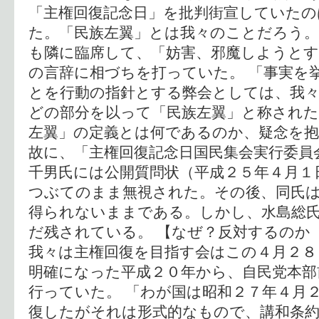
「主権回復記念日」を批判街宣していたの
た。「民族左翼」とは我々のことだろう。
も隣に臨席して、「妨害、邪魔しようと
の言辞に相づちを打っていた。 「事実を
とを行動の指針とする弊会としては、我
どの部分を以って「民族左翼」と称され
左翼」の定義とは何であるのか、疑念を
故に、「主権回復記念日国民集会実行委員
千男氏には公開質問状（平成２５年４月１
つぶてのまま無視された。その後、同氏
得られないままである。しかし、水島総
だ残されている。 【なぜ？反対するのか
我々は主権回復を目指す会はこの４月２８
明確になった平成２０年から、自民党本部
行っていた。 「わが国は昭和２７年４月
復したがそれは形式的なもので、講和条