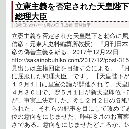
立憲主義を否定された天皇陛
総理大臣
投稿日:
2017年12月23日
作成者:
西村修平
立憲主義を否定された天皇陛下と勅命に屈
信彦・元東大史料編纂所教授） 『月刊日本』
彦の偽善主義を斬る 2017年12月22日
http://sakainobuhiko.com/2017/12/pos
見出しは主権回復を目指す会による。 『
に屈服した総理大臣」です。 【天皇陛下
１２月１日に皇室会議が開催されて、天皇
４月３０日で、翌５月１日が新天皇即位・
が、事実上決定した。翌１２月２日の各紙
られた。 それらの記事を目にして改めて
位の意向をにじませた、昨年８月のお言
さである。意向をにじませたどころか、