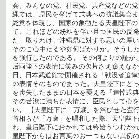
会、みんなの党、社民党、共産党などの党
縄では、県民を挙げて式典への抗議集会ま
総意を体現し、国家の象徴たる天皇陛下の
て、これほどの紛糾を伴い且つ国民の反
た。取りわけ、沖縄県に対する思いの厚
そのご心中たるや如何ばかりか。そうし
を強行したのである。 その何よりの証が
后両陛下の表情に笑みの欠片さえ窺えな
日、日本武道館で開催される「戦没者追悼
の表情そのものであった。天皇陛下にと
を喪失したままの日本を憂える「追悼式
その苦渋に満ちた表情に、臣民として心
い。 【天皇陛下に「万歳」を浴びせた蛮行
首相らが「万歳」を唱和した際、天皇陛下
れ、皇后陛下におかれては終始うつむか
皇陛下からはお言葉のお一つもない異例の