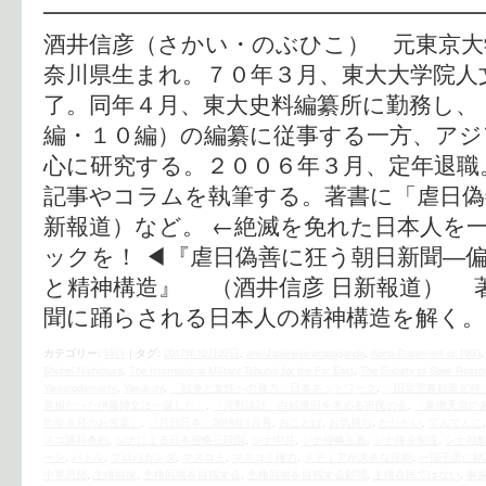
━━━━━━━━━━━━━━━━━━━━
酒井信彦（さかい・のぶひこ） 元東京大
奈川県生まれ。７０年３月、東大大学院人
了。同年４月、東大史料編纂所に勤務し、
編・１０編）の編纂に従事する一方、アジ
心に研究する。２００６年３月、定年退職
記事やコラムを執筆する。著書に「虐日偽
新報道）など。 ←絶滅を免れた日本人を
ックを！ ◀︎『虐日偽善に狂う朝日新聞―
と精神構造』 （酒井信彦 日新報道） 
聞に踊らされる日本人の精神構造を解く。
カテゴリー:
時評
|
タグ:
2017年12月22日
,
anti-Japanese propaganda
,
Kono Statement of 1993
Shuhei Nishimura
,
The International Military Tribunal for the Far East
,
The Society to Seek Restor
Yamatodamashii
,
Yasukuni
,
「戦争と女性への暴力」日本ネットワーク
,
「旧皇室典範策定時
首相だった伊藤博文は一蹴した」
,
「河野談話」白紙撤回を求める市民の会
,
「象徴天皇の
昨年８月のお言葉」
,
『月刊日本』2018年1月号
,
おことば
,
お気持ち
,
たたかい
,
てんでんこ
スコ講和条約
,
シナによる日本侵略三段階
,
シナ中共
,
シナ侵略主義
,
シナ律令制度
,
シナ朝鮮
ーン
,
バトル
,
プロパガンダ
,
マスコミ
,
マスコミ権力
,
メディアが大きな役割
,
一瀉千里に結
中華思想
,
主権回復
,
主権回復を目指す会
,
主権回復を目指す会顧問
,
主権在民ではない
,
事