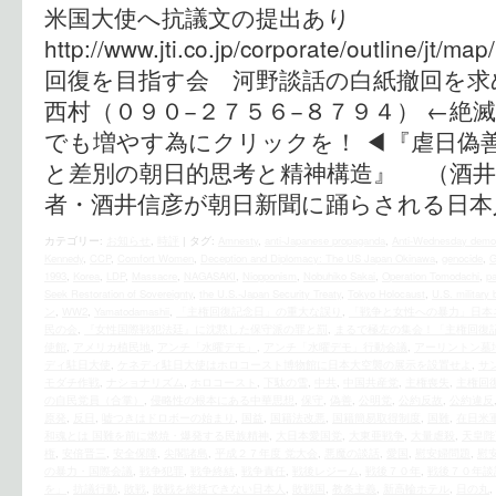
米国大使へ抗議文の提出あり
http://www.jti.co.jp/corporate/outline/
回復を目指す会 河野談話の白紙撤回を求
西村（０９０−２７５６−８７９４） ←絶
でも増やす為にクリックを！ ◀︎『虐日偽
と差別の朝日的思考と精神構造』 （酒井
者・酒井信彦が朝日新聞に踊らされる日本
カテゴリー:
お知らせ
,
時評
|
タグ:
Amnesty
,
anti-Japanese propaganda
,
Anti-Wednesday demon
Kennedy
,
CCP
,
Comfort Women
,
Deception and Diplomacy: The US Japan Okinawa
,
genocide
,
1993
,
Korea
,
LDP
,
Massacre
,
NAGASAKI
,
Niopponism
,
Nobuhiko Sakai
,
Operation Tomodachi
,
pa
Seek Restoration of Sovereignty
,
the U.S.‐Japan Security Treaty
,
Tokyo Holocaust
,
U.S. military
ン
,
WW2
,
Yamatodamashii
,
「主権回復記念日」の重大な誤り
,
「戦争と女性への暴力」日本
民の会
,
『女性国際戦犯法廷』に沈黙した保守派の罪と罰
,
まるで極左の集会！「主権回復
使館
,
アメリカ植民地
,
アンチ「水曜デモ」
,
アンチ「水曜デモ」行動会議
,
アーリントン墓
ディ駐日大使
,
ケネディ駐日大使はホロコースト博物館に日本大空襲の展示を設置せよ
,
サ
モダチ作戦
,
ナショナリズム
,
ホロコースト
,
下駄の雪
,
中共
,
中国共産党
,
主権喪失
,
主権回
の自民党員（合掌）
,
侵略性の根本にある中華思想
,
保守
,
偽善
,
公明党
,
公約反故
,
公約違反
原発
,
反日
,
嘘つきはドロボーの始まり
,
国益
,
国籍法改悪
,
国籍簡易取得制度
,
国難
,
在日米
和魂とは 国難を前に燃焼・爆発する民族精神
,
大日本愛国党
,
大東亜戦争
,
大量虐殺
,
天皇陛
権
,
安倍晋三
,
安全保障
,
尖閣諸島
,
平成２７年度 党大会
,
悪魔の談話
,
愛国
,
慰安婦問題
,
慰
の暴力・国際会議
,
戦争犯罪
,
戦争終結
,
戦争責任
,
戦後レジーム
,
戦後７０年
,
戦後７０年談
を」
,
抗議行動
,
敗戦
,
敗戦を総括できない日本人
,
敗戦国
,
教条主義
,
新高輪ホテル
,
日の丸
,