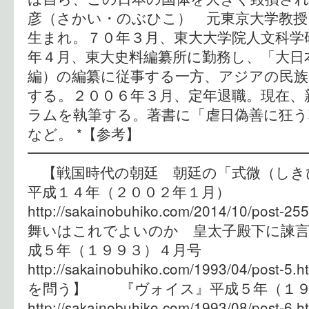
彦（さかい・のぶひこ） 元東京大学教授
生まれ。７０年３月、東大大学院人文科学
年４月、東大史料編纂所に勤務し、「大日
編）の編纂に従事する一方、アジアの民族
する。２００６年３月、定年退職。現在、
ラムを執筆する。著書に「虐日偽善に狂う
など。 *【参考】
━━━━━━━━━━━━━━━━━━━
【戦国時代の朝廷 朝廷の「式微（し
平成１４年（２００２年１月）
http://sakainobuhiko.com/2014/10/p
舞いはこれでよいのか 皇太子殿下に諫
成５年（１９９３）４月号
http://sakainobuhiko.com/1993/04/p
を問う】 『ヴォイス』平成５年（
http://sakainobuhiko.com/1993/08/p