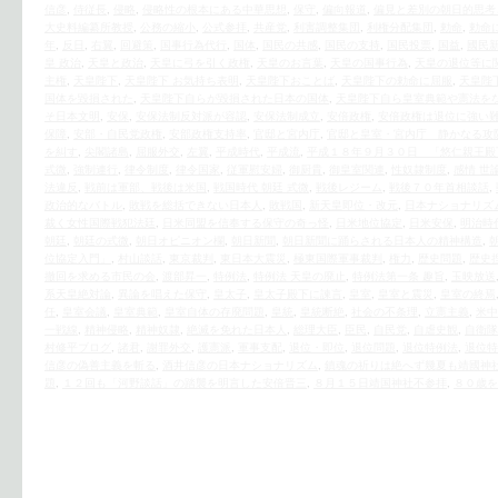
信彦
,
侍従長
,
侵略
,
侵略性の根本にある中華思想
,
保守
,
偏向報道
,
偏見と差別の朝日的思考
大史料編纂所教授
,
公務の縮小
,
公式参拝
,
共産党
,
利害調整集団
,
利権分配集団
,
勅命
,
勅命
年
,
反日
,
右翼
,
回避策
,
国事行為代行
,
国体
,
国民の共感
,
国民の支持
,
国民投票
,
国益
,
國民
皇 政治
,
天皇と政治
,
天皇に弓を引く政権
,
天皇のお言葉
,
天皇の国事行為
,
天皇の退位等に
主権
,
天皇陛下
,
天皇陛下 お気持ち表明
,
天皇陛下おことば
,
天皇陛下の勅命に屈服
,
天皇陛
国体を毀損された
,
天皇陛下自らが毀損された日本の国体
,
天皇陛下自ら皇室典範や憲法を
そ日本文明
,
安保
,
安保法制反対派が容認
,
安保法制成立
,
安倍政権
,
安倍政権は退位に強い
保障
,
安部・自民党政権
,
安部政権支持率
,
官邸と宮内庁
,
官邸と皇室・宮内庁 静かなる攻
を糾す
,
尖閣諸島
,
屈服外交
,
左翼
,
平成時代
,
平成流
,
平成１８年９月３０日 「悠仁親王殿
式微
,
強制連行
,
律令制度
,
律令国家
,
従軍慰安婦
,
御厨貴
,
御皇室関連
,
性奴隷制度
,
感情 世
法違反
,
戦前は軍部、戦後は米国
,
戦国時代 朝廷 式微
,
戦後レジーム
,
戦後７０年首相談話
,
政治的なバトル
,
敗戦を総括できない日本人
,
敗戦国
,
新天皇即位・改元
,
日本ナショナリズ
裁く女性国際戦犯法廷
,
日米同盟を信奉する保守の奇っ怪
,
日米地位協定
,
日米安保
,
明治時
朝廷
,
朝廷の式微
,
朝日オピニオン欄
,
朝日新聞
,
朝日新聞に踊らされる日本人の精神構造
,
位協定入門」
,
村山談話
,
東京裁判
,
東日本大震災
,
極東国際軍事裁判
,
権力
,
歴史問題
,
歴史
撤回を求める市民の会
,
渡部昇一
,
特例法
,
特例法 天皇の廃止
,
特例法第一条 趣旨
,
玉映放送
系天皇絶対論
,
異論を唱えた保守
,
皇太子
,
皇太子殿下に諫言
,
皇室
,
皇室と震災
,
皇室の終焉
任
,
皇室会議
,
皇室典範
,
皇室自体の存廃問題
,
皇統
,
皇統断絶
,
社会の不条理
,
立憲主義
,
米中
一戦線
,
精神侵略
,
精神奴隷
,
絶滅を免れた日本人
,
総理大臣
,
臣民
,
自民党
,
自虐史観
,
自衛隊
村修平ブログ
,
諸君
,
謝罪外交
,
護憲派
,
軍事支配
,
退位・即位
,
退位問題
,
退位特例法
,
退位特
信彦の偽善主義を斬る
,
酒井信彦の日本ナショナリズム
,
鎮魂の祈りは絶へず幾夏も靖國神
題
,
１２回も「河野談話」の踏襲を明言した安倍晋三
,
８月１５日靖国神社不参拝
,
８０歳を