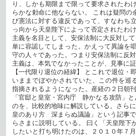
り、しかも期限まで限って要求されたわ
らかな勅命に他ならない。 これは疑問の
び憲法に対する違反であって、すなわち
っ向から天皇陛下によって否定されたわ
主義を名目として、安保法制に大反対して
単に容認してしまった。かえって異論を
守の人々であった。つまり安保法制に反
主義は、本気でなかったことが、見事に
【一代限り退位の経緯】 とこれで退位・
いままでぼやかされていた、この件を巡
指摘されるようになった。産経の２日朝
「官邸と皇室・宮内庁 静かなる攻防」と
のを、比較的地味に解説している。さらに
皇のあり方 深まらぬ議論」という記事
らさまに説明している。 曰く「天皇陛下
したいと打ち明けたのは、２０１０年７月