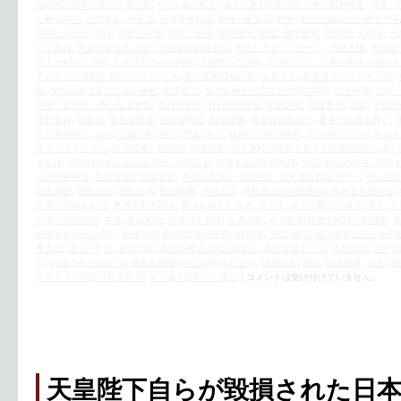
侵略性の根本にある中華思想
,
保守
,
偏向報道
,
偏見と差別の朝日的思考と精神構造
,
偽善
,
公務の縮小
,
公式参拝
,
共産党
,
利害調整集団
,
利権分配集団
,
勅命
,
勅命に屈服した総理大臣
国事行為代行
,
国体
,
国民の共感
,
国民の支持
,
国民投票
,
国益
,
國民新聞
,
売国奴
,
大和魂
,
大
引く政権
,
天皇の退位等に関する皇室典範特例法
,
天皇ビデオメッセージ
,
天皇主権
,
天皇陛
陛下の勅命に屈服
,
天皇陛下の政治利用
,
天皇陛下の退位
,
天皇陛下は、日本の国体を毀損さ
下自ら皇室典範や憲法をないがしろ
,
女性国際戦犯法廷
,
女系天皇
,
女系容認こそ日本文明
,
権
,
安倍政権は退位に強い難色
,
安倍晋三
,
安倍首相と天皇陛下の間で展開
,
安全保障
,
安部
皇室・宮内庁 静かなる攻防
,
宮内庁長官
,
対日歴史捏造
,
尖閣諸島
,
屈服外交
,
左翼
,
平成時
軍慰安婦
,
御厨貴
,
御皇室関連
,
性奴隷制度
,
慰安婦像
,
慰安婦強制連行
,
慶事のお振る舞い
,
０年首相談話
,
戦犯
,
抗議行動
,
捏造
,
摂政
,
攻防
,
政府への権力発動
,
政治的なバトル
,
敗戦を
本ナショナリズム
,
日本侵略三段階論
,
日本民族
,
日本軍性奴隷制を裁く女性国際戦犯法廷
,
米安保
,
明治時代を上まわる 産経
,
月刊日本
,
有識者会議座長代理
,
朝廷
,
朝廷の式微
,
朝日
人の精神構造
,
朝日新聞の世論調査
,
本当は憲法より大切な「日米地位協定入門」
,
村山談話
歴史問題
,
歴史捏造
,
歴史認識
,
民族精神
,
河野談話
,
河野談話の白紙撤回を求める市民の会
,
天皇の言動を称賛
,
男系天皇絶対論
,
異論を唱えた保守
,
皇太子
,
皇太子殿下に諫言
,
皇室
,
皇
自体の存廃問題
,
皇統
,
皇統断絶
,
社会の不条理
,
立憲主義
,
米中韓 対日歴史問題の包囲網
,
絶滅を免れた日本人
,
総理大臣
,
自民党
,
自虐史観
,
自衛隊
,
英霊
,
虐日
,
虐日偽善に狂う朝日
事支配
,
退位・即位
,
退位問題
,
退位特例法は憲法違反だ
,
退位賛成９１％
,
酒井信彦
,
酒井信
ム
,
鎮魂の祈りは絶へず幾夏も靖國神社に蝉鳴き止まず
,
隷属国家
,
靖国
,
靖国参拝
,
領土問
８月１５日靖国神社不参拝
,
８０歳を区切りに退位
|
コメントは受け付けていません。
天皇陛下自らが毀損された日