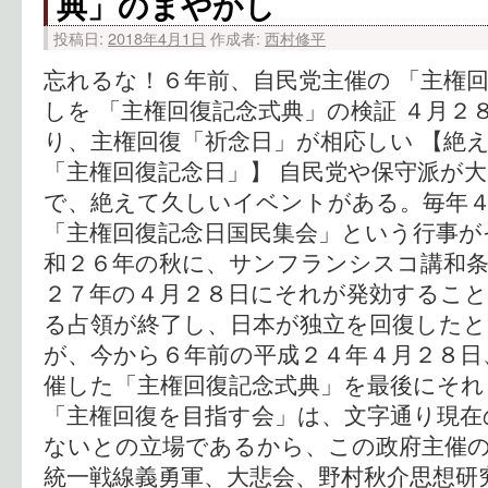
典」のまやかし
投稿日:
2018年4月1日
作成者:
西村修平
忘れるな！６年前、自民党主催の 「主権
しを 「主権回復記念式典」の検証 ４月２
り、主権回復「祈念日」が相応しい 【絶
「主権回復記念日」】 自民党や保守派が
で、絶えて久しいイベントがある。毎年
「主権回復記念日国民集会」という行事が
和２６年の秋に、サンフランシスコ講和
２７年の４月２８日にそれが発効するこ
る占領が終了し、日本が独立を回復したと
が、今から６年前の平成２４年４月２８日
催した「主権回復記念式典」を最後にそ
「主権回復を目指す会」は、文字通り現在
ないとの立場であるから、この政府主催
統一戦線義勇軍、大悲会、野村秋介思想研