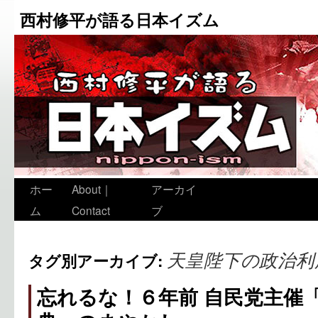
西村修平が語る日本イズム
ホー
About｜
アーカイ
ム
Contact
ブ
天皇陛下の政治利
タグ別アーカイブ:
忘れるな！６年前 自民党主催