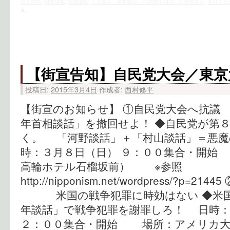
領土問題
,
領海侵犯
,
領海侵略
,
１２回も「河野談話」の踏襲を明言した安倍晋三
,
８月１５
ん。
【街宣告知】自民党大会／東京
投稿日:
2015年3月4日
作成者:
西村修平
【街宣のお知らせ】 ①自民党大会へ抗
年首相談話」を撤回せよ！ ◆自民党が第
く。 「河野談話」＋「村山談話」＝悪魔
時：３月８日（日） ９：００集合・開始
高輪ホテル石榴坂前） ※参照
http://nipponism.net/wordpress/?p
米国の戦争犯罪に時効はない ◆米国
年談話」で戦争犯罪を謝罪しろ！ 日時：
２：００集合・開始 場所：アメリカ大使