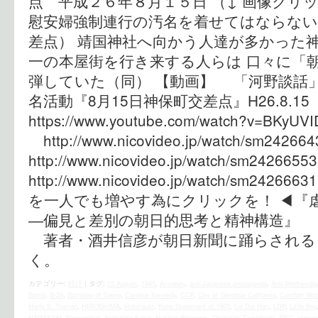
点 平成２６年８月１５日 （↓ 画像クリ
慰安婦強制連行の汚名を着せてはならない
差点） 靖国神社へ向かう人達が多かった神
一の本屋街を行き来する人らは 口々に「
弾していた（同） 【動画】 「河野談話
名活動『8月15日神保町交差点』H26.8.15
https://www.youtube.com/watch?v=
http://www.nicovideo.jp/watch/sm242
http://www.nicovideo.jp/watch/sm24266
http://www.nicovideo.jp/watch/sm2
を一人でも増やす為にクリックを！ ◀︎『
―偏見と差別の朝日的思考と精神構造』 
著者・酒井信彦が朝日新聞に踊らされる
く。
カテゴリー:
時評
|
タグ:
15 August
,
1945
,
Amnesty
,
anti-Japanese propaganda
,
Anti-Wednesday
Bomb
,
B-29
,
Bombing of Tokyo
,
Caroline Kennedy
,
CCP
,
City of Glendale California
,
Comfort Wo
Harry S. Truman
,
HIROSHIMA
,
Holocaust
,
Kono Statement of 1993
,
Lai Dai Han
,
LDP
,
Little Boy
NAGASAKI
,
Niopponism
,
Nobuhiko Sakai
,
Nuclear Weapons
,
Operation Tomodachi
,
PRC
,
propag