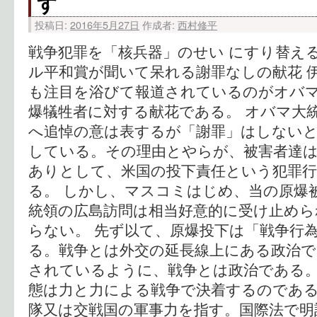
す
投稿日:
2016年5月27日
作成者:
西村修平
戦争犯罪を「核兵器」のせい にすり替え
ル平和賞が聞いて呆れる謝罪なしの献花 
も注目を浴びて報道されているのがオバ
爆犠牲者に対する献花である。 オバマ大
へ追悼の意は表するが「謝罪」はしない
している。その理由とやらが、被害者達は
ありとして、米国の投下責任という犯罪
る。 しかし、マスコミはじめ、当の原爆
統領の広島訪問は相当好意的に受け止めら
らない。 先ず以て、原爆投下は「戦争行
る。戦争とは外交の延長線上にある政治で
されているように、戦争とは政治である
態は力と力による戦争で決着するのであ
隊又は交戦国の軍事力を指す。国際法で明