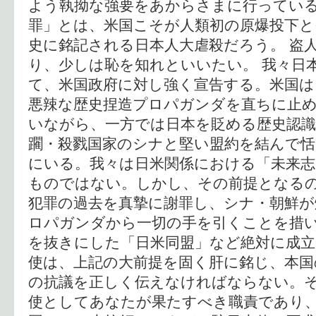
よう執拗な強要をあからさまに行ってい
罪」とは、米国こそが人類初の原爆投下と
史に銘記される日本人大虐殺だろう。 盗
り、少しは恥を知れといいたい。 我々日
て、米国政府に対し強く宣告する。米国は
悪辣な歴史捏造プロパガンダを直ちに止め
いながら、一方では日本を貶める歴史認識
躙・殺戮国家のシナと堅い盟約を結んで
にいる。我々は日米関係における「未来志
ものではない。しかし、その前提となる
犯罪の過去を真摯に謝罪し、シナ・朝鮮が
ロパガンダから一切の手を引くことを措
を抜きにした「日米同盟」など絶対に成立
使は、上記の大前提を固く肝に銘じ、本国
の抗議を正しく伝えなければならない。
使としてあなたが果たすべき職責であり、