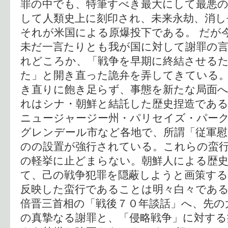
罪の中でも、特筆すべき最大にして最悪
して人類史上に刻印され、未来永劫、消し
それが米国による原爆投下である。 だが
未だ一言たりとも我が国に対して謝罪の
れどころか、「戦争を早期に終結させる
た」と開き直った詭弁を弄してきている。
き直りに飽き足らず、事態を新たな局面
れはシナ・朝鮮と結託した歴史捏造である
ニュージャージー州・パリセイズ・パー
グレンデール市など各地で、所謂「従軍慰
のの設置が強行されている。これらの蛮
の軽挙に止どまらない。朝鮮人による歴
て、己の戦争犯罪を隠蔽しようと画策する
反映した蛮行であることは明々白々である
倍晋三首相の「戦後７０年談話」へ、先の
の真摯なる謝罪と、「侵略戦争」に対する