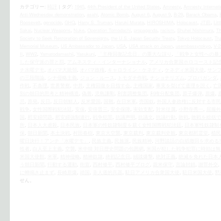
カテゴリー:
時評
|
タグ:
1945
,
44th President of the United States
,
Amnesty
,
Amnesty Internati
Anti-Wednesday demonstration
,
asahi
,
Atomic Bomb
,
August 6
,
August 9
,
B-29
,
Barack Obama
,
Roosevelt
,
genocide
,
GHQ
,
Harry S. Truman
,
Haruki Murata
,
HIROSHIMA
,
Holocaust
,
JT前
,
Lit
Sakai
,
Nuclear Weapons
,
Nuke
,
Operation Tomodachi
,
propaganda
,
racism
,
Shuhei Nishimura
,
Th
Society to Seek Restoration of Sovereignty
,
the U.S.‐Japan Security Treaty
,
Tokyo Holocaust
,
Tru
Memorial Museum
,
US Ambassador to Japan
,
USA
,
USA attack on Japan
,
usembassytokyo
,
V-2
II
,
WW2
,
Yamatodamashii
,
Yasukuni
,
「主権回復記念日」の重大な誤り
,
「戦争と女性への暴
した保守派の罪と罰
,
アムネスティ・インターナショナル
,
アメリカ合衆国ホロコースト記
チ水曜デモ
,
オバマ大統領
,
オバマ政権
,
キャロライン・ケネディ
,
ケネディ米国大使
,
サン
の三段階論
,
シナ侵略主義
,
ジョン・ルース
,
トモダチ作戦
,
ナショナリズム
,
プロパガンダ
,
作戦
,
不条理
,
世界警察
,
中共
,
主権回復を目指す会
,
主権国家
,
事実を挙げて道理を説く
,
亡
別の朝日的思考と精神構造
,
偽善
,
児島謙剛
,
利害調整集団
,
利権分配集団
,
原子爆弾
,
原爆
,
忌
,
原発
,
反日
,
反日朝鮮人
,
反米愛国
,
国難
,
在日米軍
,
売国奴
,
外国人参政権に反対する市民
戦争
,
女性国際戦犯法廷
,
安保
,
安倍晋三
,
安全保障
,
実効支配
,
対米従属
,
小野寺秀一
,
屈服外
国
,
慰安婦問題
,
慰安婦強制連行
,
戦争犯罪
,
抗議声明
,
抗議文
,
抗議行動
,
敗戦
,
敗戦を総括で
所
,
日本人大虐殺
,
日本民族
,
日本軍の性奴隷制度を裁く女性国際戦犯法廷
,
日本軍性奴隷制
保
,
朝日新聞
,
本土決戦
,
村田春樹
,
東京大空襲
,
東京裁判
,
東京裁判史観
,
東京都慰霊堂
,
植民
曜日決行！アンチ「水曜デモ」
,
民族主義
,
民族派
,
民族精神
,
河野談話の白紙撤回を求める
牲者
,
白人至上主義
,
空襲
,
米中韓 対日歴史問題の包囲網
,
米国が犯した戦争犯罪に時効は無
米国大使館
,
米軍
,
精神侵略
,
精神奴隷
,
終戦記念日
,
絨毯爆撃
,
絶対正義
,
絶滅を免れた日本
う朝日新聞
,
行動する運動
,
街宣
,
西村修平
,
西村修平ブログ
,
親米保守
,
言論封鎖
,
謝罪外交
,
に蝉鳴き止まず
,
長崎原爆
,
靖国
,
非人道的兵器
,
駐日アメリカ合衆国大使
,
駐日米国大使
,
黙
せん。