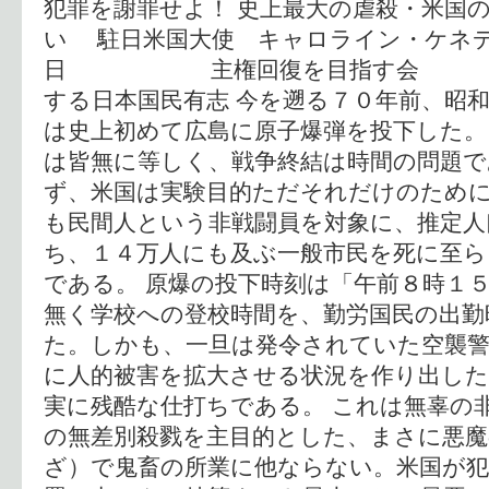
犯罪を謝罪せよ！ 史上最大の虐殺・米国
い 駐日米国大使 キャロライン・ケネデ
日 主権回復を目指す会 
する日本国民有志 今を遡る７０年前、昭
は史上初めて広島に原子爆弾を投下した。
は皆無に等しく、戦争終結は時間の問題
ず、米国は実験目的ただそれだけのため
も民間人という非戦闘員を対象に、推定人
ち、１４万人にも及ぶ一般市民を死に至
である。 原爆の投下時刻は「午前８時１
無く学校への登校時間を、勤労国民の出勤
た。しかも、一旦は発令されていた空襲警
に人的被害を拡大させる状況を作り出し
実に残酷な仕打ちである。 これは無辜の
の無差別殺戮を主目的とした、まさに悪
ざ）で鬼畜の所業に他ならない。米国が