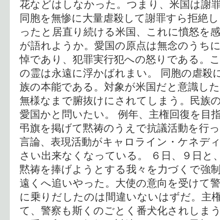
花などはしなかった。つまり、米国は謝
同胞を無惨に大量虐殺して謝罪すら拒絶し
ったと居直り続ける米国、これに憤怒を
が語れようか。愛国の原点は無念のうち
悼であり、犯罪実行犯への怒りである。こ
の霊は永遠に浮かばれまい。 同胞の虐殺
族の本能である。対象が米国だと意識した
無様なまで腑抜けにされてしまう。民族
愛国かと問いたい。 例年、主権回復を目
弔旗を掲げて黙祷のうえで抗議活動を行
言論、表現活動がキャロライン・ケネデ
さい出来なくなっている。 ６日、９日と
黙祷を捧げようとする我々を力づくで強
遠くへ追いやった。大使の意向を受けて警
に乗りだしたのは間違いないはずだ。主
て、警察も斯くのごとく番犬化されしま