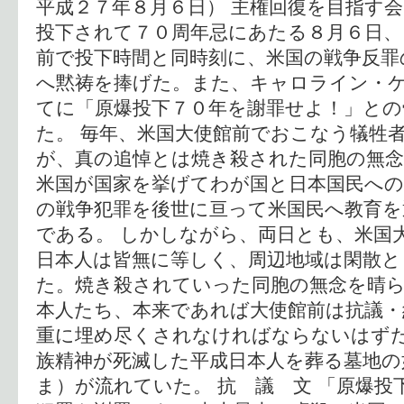
平成２７年８月６日） 主権回復を目指す
投下されて７０周年忌にあたる８月６日、
前で投下時間と同時刻に、米国の戦争反罪
へ黙祷を捧げた。また、キャロライン・ケ
てに「原爆投下７０年を謝罪せよ！」との
た。 毎年、米国大使館前でおこなう犠牲
が、真の追悼とは焼き殺された同胞の無
米国が国家を挙げてわが国と日本国民へ
の戦争犯罪を後世に亘って米国民へ教育
である。 しかしながら、両日とも、米国
日本人は皆無に等しく、周辺地域は閑散と
た。焼き殺されていった同胞の無念を晴
本人たち、本来であれば大使館前は抗議・
重に埋め尽くされなければならないはず
族精神が死滅した平成日本人を葬る墓地の
ま）が流れていた。 抗 議 文 「原爆投