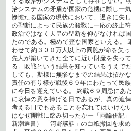
する政治がシステムとして存在しない。
治システムの矛盾が国家の危機に際し一
惨憺たる国家の現状において、遅きに失
の聖断によって民族の殺戮に一応の終止
政治ではなく天皇の聖断を仰がなければ
たのである。極めて歪な国家といえる。 
わせて約３００万人以上の同胞が命を失
先人が築いてきた全てに近い財産を失っ
る。敗戦という結果を知っているうえで
しても、斯様に無惨なまでの結果は招か
責任の有り様が戦後６９年にわたって民
に今日を迎えている。 終戦６９周忌にあ
に哀悼の意を捧げる日であるが、真の追
考える日でもあることを忘れてはいけない
はなぜ開戦に踏み切ったかー「両論併記」
新潮選書） 「河野談話」の白紙撤回を求め