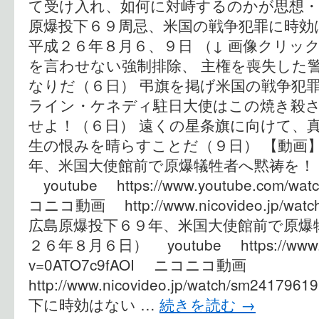
て受け入れ、如何に対峙するのかが思想
原爆投下６９周忌、米国の戦争犯罪に時効
平成２６年８月６、９日 （↓ 画像クリッ
を言わせない強制排除、 主権を喪失した
なりだ（６日） 弔旗を掲げ米国の戦争犯罪
ライン・ケネディ駐日大使はこの焼き殺
せよ！（６日） 遠くの星条旗に向けて、
生の恨みを晴らすことだ（９日） 【動画
年、米国大使館前で原爆犠牲者へ黙祷を！
youtube https://www.youtube.com/wa
コニコ動画 http://www.nicovideo.jp/w
広島原爆投下６９年、米国大使館前で原爆
２６年８月６日） youtube https://www.yo
v=0ATO7c9fAOI ニコニコ動画
http://www.nicovideo.jp/watch/sm24
下に時効はない …
続きを読む
→