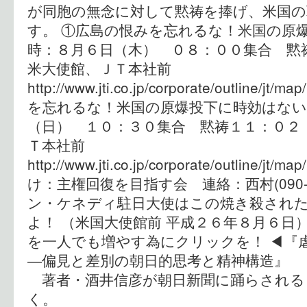
が同胞の無念に対して黙祷を捧げ、米国の
す。 ①広島の恨みを忘れるな！米国の原
時：８月６日（木） ０８：００集合 
米大使館、ＪＴ本社前
http://www.jti.co.jp/corporate/outline/j
を忘れるな！米国の原爆投下に時効はな
（日） １０：３０集合 黙祷１１：０
Ｔ本社前
http://www.jti.co.jp/corporate/outline/
け：主権回復を目指す会 連絡：西村(090-27
ン・ケネディ駐日大使はこの焼き殺され
よ！ （米国大使館前 平成２６年８月６日
を一人でも増やす為にクリックを！ ◀︎『
―偏見と差別の朝日的思考と精神構造』 
著者・酒井信彦が朝日新聞に踊らされる
く。