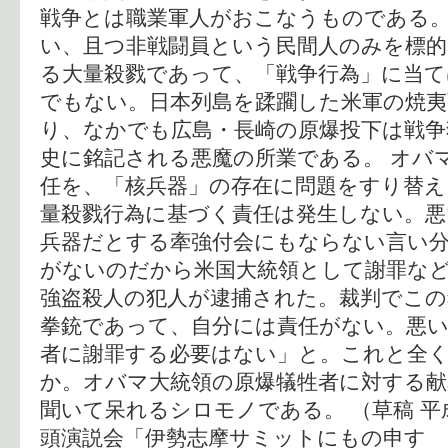
戦争とは職業軍人がおこなうものである。
い、且つ非戦闘員という民間人のみを標的
る大量殺戮であって、「戦争行為」に当
でもない。日本列島を蹂躙した米軍の焼夷
り、なかでも広島・長崎の原爆投下は戦争
史に銘記される悪魔の所業である。 オバ
任を、「核兵器」の存在に問題をすり替
量殺戮行為に基づく責任は発生しない。
兵器だとする牽強付会にもならない言い
がないのだから米国大統領として謝罪など
強盗殺人の犯人が逮捕された。裁判でこの
拳銃であって、自分には責任がない。悪
者に謝罪する必要はない」と。これと全
か。オバマ大統領の原爆犠牲者に対する献
聞いて呆れるシロモノである。 （草稿 平
頭演説会「伊勢志摩サミットにもの申す