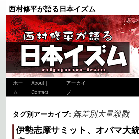
西村修平が語る日本イズム
ホー
About｜
アーカイ
ム
Contact
ブ
無差別大量殺戮
タグ別アーカイブ:
伊勢志摩サミット、オバマ大