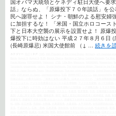
国オバマ大統領とケネディ駐日大使へ要求
話」ならぬ、「原爆投下７０年談話」を公
民へ謝罪せよ！ シナ・朝鮮のよる慰安婦
に加担するな！ 「米国・国立ホロコース
下と日本大空襲の展示を設置せよ！ 原爆投
爆投下に時効はない 平成２７年８月６日 (広
(長崎原爆忌) 米国大使館前 （↓ …
続きを
カテゴリー:
時評
|
タグ:
1945
,
44th President of the United States
,
Amnesty
,
anti-Japanese pr
Bomb
,
August 6
,
August 9
,
B-29
,
Barack Obama
,
Bombing of Tokyo
,
Caroline Kennedy
,
Fat Man
Haruki Murata
,
HIROSHIMA
,
Holocaust
,
JT前
,
Little Boy
,
Massacre
,
NAGASAKI
,
Niopponism
,
N
Tomodachi
,
propaganda
,
racism
,
Shuhei Nishimura
,
The International Military Tribunal for the Far
the U.S.‐Japan Security Treaty
,
Tokyo Holocaust
,
True war crime and criminal
,
United States Ho
USA
,
USA attack on Japan
,
usembassytokyo
,
V-22
,
VAWW-NETジャパン
,
war responsibility
,
Wo
回復記念日」の重大な誤り
,
「戦争と女性への暴力」日本ネットワーク
,
『女性国際戦犯法
ターナショナル
,
アメリカ合衆国ホロコースト記念博物館
,
アメリカ大使館
,
オバマ大統領
,
ランシスコ条約
,
シナ中共
,
シナ人による日本侵略の三段階論
,
シナ侵略主義
,
トモダチ作戦
ダ
,
ホロコースト
,
ホロコースト博物館
,
マスコミ
,
不条理
,
世界警察
,
中共
,
主権回復を目指
差別
,
人道に対する罪
,
侵略
,
侵略戦争
,
保守
,
偏見と差別の朝日的思考と精神構造
,
偽善
,
利
原爆投下
,
原爆投下 日本大空襲 ホロコースト
,
原爆投下を糾弾する日本国民有志
,
原爆投下
昭
,
国難
,
在日米軍
,
売国奴
,
大和魂
,
大東亜戦争
,
大量虐殺
,
太平洋戦争
,
女性国際戦犯法廷
,
宣言
,
平成日本人
,
広島・長崎
,
広島原爆
,
強制排除
,
従軍慰安婦の記念碑
,
性奴隷制度
,
愛国
,
談話
,
抗議声明
,
抗議文
,
抗議行動
,
敗戦
,
敗戦を総括できない日本人
,
教条主義
,
日本ナショ