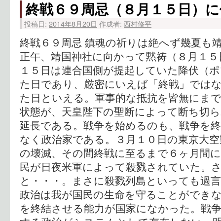
終戦６９周忌（８月１５日）に
投稿日:
2014年8月20日
作成者:
西村修平
終戦６９周忌 鎮魂の祈りは絶へず幾夏も
正午、靖国神社に向かって黙祷（８月１５日
１５日は連合国側が提起していた降伏（ポ
た日であり、厳密にいえば「終戦」では
た日といえる。軍事的な抵抗を皆無にま
状態が、天皇陛下の聖断によって断ち切ら
延長である。戦争を始めるのも、戦争を
なく政治家である。３月１０日の東京大空
の壊滅、その間終戦に至るまで６ヶ月間
民が日夜米軍によって殺戮されていた。
と・・・。まさに殺戮列島といっても過言
政治は我が国民の生命を守ることができ
を終結させる能力が国家になかった。戦