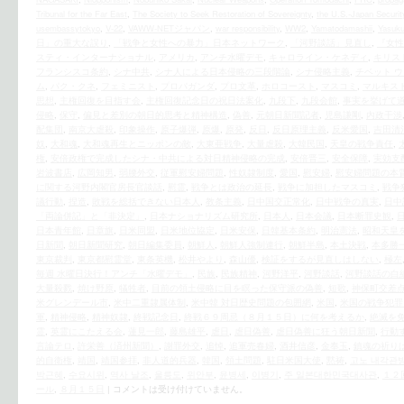
Tribunal for the Far East
,
The Society to Seek Restoration of Sovereignty
,
the U.S.‐Japan Securit
usembassytokyo
,
V-22
,
VAWW-NETジャパン
,
war responsibility
,
WW2
,
Yamatodamashii
,
Yasuku
日」の重大な誤り
,
「戦争と女性への暴力」日本ネットワーク
,
「河野談話」見直し
,
『女性
スティ・インターナショナル
,
アメリカ
,
アンチ水曜デモ
,
キャロライン・ケネディ
,
キリス
フランシスコ条約
,
シナ中共
,
シナ人による日本侵略の三段階論
,
シナ侵略主義
,
チベット 
ム
,
パク・クネ
,
フェミニスト
,
プロパガンダ
,
プロ文革
,
ホロコースト
,
マスコミ
,
マルキス
思想
,
主権回復を目指す会
,
主権回復記念日の祝日法案化
,
九段下
,
九段会館
,
事実を挙げて
侵略
,
保守
,
偏見と差別の朝日的思考と精神構造
,
偽善
,
元朝日新聞記者
,
児島謙剛
,
内政干渉
配集団
,
南京大虐殺
,
印象操作
,
原子爆弾
,
原爆
,
原発
,
反日
,
反日原理主義
,
反米愛国
,
吉田清
奴
,
大和魂
,
大和魂再生とニッポンの敵
,
大東亜戦争
,
大量虐殺
,
大韓民国
,
天皇の戦争責任
,
権
,
安倍政権で完成したシナ・中共による対日精神侵略の完成
,
安倍晋三
,
安全保障
,
実効支
岩波書店
,
広岡知男
,
弱腰外交
,
従軍慰安婦問題
,
性奴隷制度
,
愛国
,
慰安婦
,
慰安婦問題の本質
に関する河野内閣官房長官談話
,
慰霊
,
戦争とは政治の延長
,
戦争に加担したマスコミ
,
戦争
議行動
,
捏造
,
敗戦を総括できない日本人
,
教条主義
,
日中国交正常化
,
日中戦争の真実
,
日中
「両論併記」と「非決定」
,
日本ナショナリズム研究所
,
日本人
,
日本会議
,
日本断罪史観
,
日本青年館
,
日章旗
,
日米同盟
,
日米地位協定
,
日米安保
,
日韓基本条約
,
明治憲法
,
昭和天皇
日新聞
,
朝日新聞研究
,
朝日編集委員
,
朝鮮人
,
朝鮮人強制連行
,
朝鮮半島
,
本土決戦
,
本多勝
東京裁判
,
東京都慰霊堂
,
東条英機
,
松井やより
,
森山優
,
検証をするが見直しはしない
,
極左
毎週 水曜日決行！アンチ「水曜デモ」
,
民族
,
民族精神
,
河野洋平
,
河野談話
,
河野談話の白
大量殺戮
,
焼け野原
,
犠牲者
,
目前の領土侵略に目を瞑った保守派の偽善
,
短歌
,
神保町交差
米グレンデール市
,
米中二重隷属体制
,
米中韓 対日歴史問題の包囲網
,
米国
,
米国の戦争犯罪
軍
,
精神侵略
,
精神奴隷
,
終戦記念日
,
終戦６９周忌（８月１５日）に何を考えるか
,
絶滅を
霊
,
英霊にこたえる会
,
蓮見一郎
,
藤島雄平
,
虐日
,
虐日偽善
,
虐日偽善に狂う朝日新聞
,
行動
言論テロ
,
許栄善（済州新聞）
,
謝罪外交
,
追悼
,
追軍売春婦
,
酒井信彦
,
金奉玉
,
鎮魂の祈り
的自衛権
,
靖国
,
靖国参拝
,
非人道的兵器
,
韓国
,
領土問題
,
駐日米国大使
,
黙祷
,
고노 내각관
박근혜
,
수요시위
,
역사 날조
,
울릉도
,
위안부
,
윤병세
,
이병기
,
주 일본대한민국대사관
,
１２
ール
,
８月１５日
|
コメントは受け付けていません。