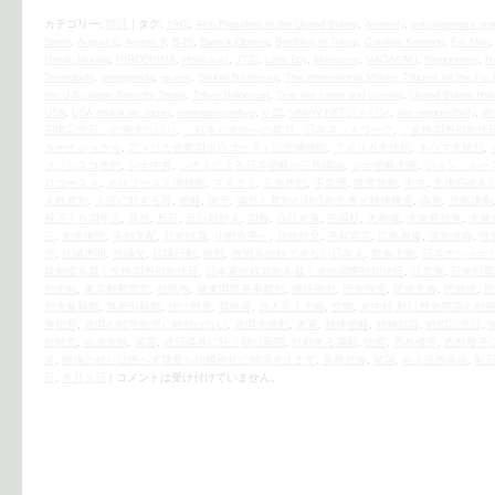
カテゴリー:
時評
|
タグ:
1945
,
44th President of the United States
,
Amnesty
,
anti-Japanese pr
Bomb
,
August 6
,
August 9
,
B-29
,
Barack Obama
,
Bombing of Tokyo
,
Caroline Kennedy
,
Fat Man
Haruki Murata
,
HIROSHIMA
,
Holocaust
,
JT前
,
Little Boy
,
Massacre
,
NAGASAKI
,
Niopponism
,
N
Tomodachi
,
propaganda
,
racism
,
Shuhei Nishimura
,
The International Military Tribunal for the Far
the U.S.‐Japan Security Treaty
,
Tokyo Holocaust
,
True war crime and criminal
,
United States Ho
USA
,
USA attack on Japan
,
usembassytokyo
,
V-22
,
VAWW-NETジャパン
,
war responsibility
,
Wo
回復記念日」の重大な誤り
,
「戦争と女性への暴力」日本ネットワーク
,
『女性国際戦犯法
ターナショナル
,
アメリカ合衆国ホロコースト記念博物館
,
アメリカ大使館
,
オバマ大統領
,
ランシスコ条約
,
シナ中共
,
シナ人による日本侵略の三段階論
,
シナ侵略主義
,
ジョン・ルー
ロコースト
,
ホロコースト博物館
,
マスコミ
,
三光作戦
,
不条理
,
世界警察
,
中共
,
主権回復を
人種差別
,
人道に対する罪
,
侵略
,
保守
,
偏見と差別の朝日的思考と精神構造
,
偽善
,
児島謙剛
投下７０周年忌
,
原発
,
反日
,
反日朝鮮人
,
国難
,
在日米軍
,
売国奴
,
大和魂
,
大東亜戦争
,
大量
三
,
安全保障
,
実効支配
,
対米従属
,
小野寺秀一
,
屈服外交
,
平和宣言
,
広島原爆
,
強制排除
,
性
罪
,
抗議声明
,
抗議文
,
抗議行動
,
敗戦
,
敗戦を総括できない日本人
,
教条主義
,
日本ナショナ
隷制度を裁く女性国際戦犯法廷
,
日本軍性奴隷制を裁く女性国際戦犯法廷
,
日章旗
,
日米同盟
判史観
,
東京都慰霊堂
,
植民地
,
極東国際軍事裁判
,
機銃掃射
,
歴史捏造
,
民族主義
,
民族派
,
民
別大量殺戮
,
無差別殺戮
,
焼け野原
,
犠牲者
,
白人至上主義
,
空襲
,
米中韓 対日歴史問題の包
争犯罪
,
米国の戦争犯罪に時効はない
,
米国大使館
,
米軍
,
精神侵略
,
精神奴隷
,
終戦記念日
,
自民党
,
自虐史観
,
英霊
,
虐日偽善に狂う朝日新聞
,
行動する運動
,
街宣
,
西村修平
,
西村修平
彦
,
鎮魂の祈りは絶へず幾夏も靖國神社に蝉鳴き止まず
,
長崎原爆
,
靖国
,
非人道的兵器
,
駐
日
,
８月９日
|
コメントは受け付けていません。