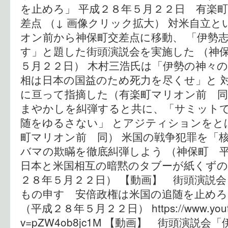
を止めろ」 平成２８年５月２２日 有楽
差点 （↓ 画像クリック拡大） 対米自立
オン前から神保町交差点に移動、 「伊勢
す」と題した街頭演説会を実施した （神
５月２２日） 木村三浩氏は「伊勢の神々
相は日本の国益のため死力を尽くせ」と 
に亘って指摘した（有楽町マリオン前 同
まやかしを糾弾すると共に、「サミット
随をゆるさない」 とアジティションをと
町マリオン前 同） 米国の戦争犯罪を「
バマの欺瞞を徹底糾弾しよう （神保町 
日本と米国相互の暗黙のタブーが紙くずの
２８年５月２２日） 【動画】 街頭演説
もの申す 安倍政権は米国の追随を止めろ
（平成２８年５月２２日） https://www.youtu
v=pZW4ob8jc1M 【動画】 街頭演説