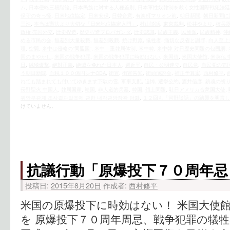
ム
,
日本侵略三段階論
,
日本民族に対する人種差別
,
日本軍性奴隷制を裁く女性国際戦犯法廷
保守の奇っ怪
,
日米地位協定
,
日米安保
,
日韓合意
,
有楽町マリオン前
,
朝日新聞
,
朝日新聞に
三浩
,
本当は憲法より大切な「日米地位協定入門」
,
村山談話
,
東京裁判
,
松井やより
,
核兵
政権 売国外交
,
歴史捏造
,
歴史捏造プロパガンダ
,
歴史認識
,
民族主義
,
民族派
,
民族精神
,
沖
める市民の会
,
無差別大量殺戮
,
無差別殺戮
,
焼け野原
,
犠牲者
,
痛切な反省と謝罪
,
白人至上
理
,
空襲
,
米中は侵略の“同盟国”
,
米中二重隷属体制
,
米中韓
,
米中韓 対日歴史問題の包囲網
,
国のまやかし
,
米国の戦争犯罪
,
米国の戦争犯罪に時効はない
,
米国債
,
米国大使館
,
米英仏 
日
,
絨毯爆撃
,
絶対正義
,
絶滅を免れた日本人
,
習近平
,
自民・公明連立
,
自民党
,
自民党の売
う朝日新聞
,
血税１００億円シナODA
,
街宣
,
街宣告知
,
街頭演説会
,
補正予算案
,
西村修平
,
れても踏まれても付いてゆきます下駄の雪
,
軍事支配
,
追悼
,
選挙公約
,
酒井信彦
,
鎮魂の祈
長野聖火 中国人
,
隷属国家
,
靖国
,
非人道的兵器
,
韓国
,
領土問題
,
駐日アメリカ合衆国大使
,
위안부관계 조사결과발표에 관한 내각관방장관 담화
,
１２回も「河野談話」の踏襲を明言し
けていません。
抗議行動「原爆投下７０周年忌
投稿日:
2015年8月20日
作成者:
西村修平
米国の原爆投下に時効はない！ 米国大使
を 原爆投下７０周年周忌、戦争犯罪の犠