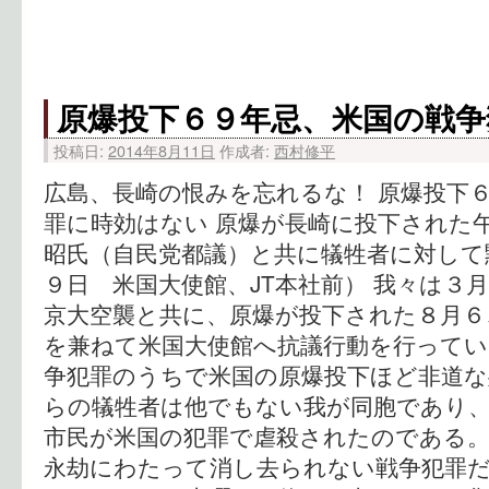
原爆投下６９年忌、米国の戦争
投稿日:
2014年8月11日
作成者:
西村修平
広島、長崎の恨みを忘れるな！ 原爆投下６
罪に時効はない 原爆が長崎に投下された午
昭氏（自民党都議）と共に犠牲者に対して
９日 米国大使館、JT本社前） 我々は３
京大空襲と共に、原爆が投下された８月６
を兼ねて米国大使館へ抗議行動を行ってい
争犯罪のうちで米国の原爆投下ほど非道な
らの犠牲者は他でもない我が同胞であり、
市民が米国の犯罪で虐殺されたのである。
永劫にわたって消し去られない戦争犯罪だ