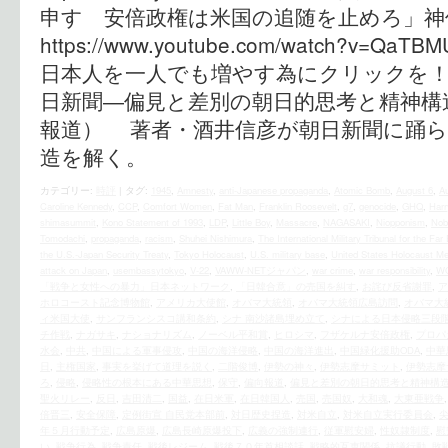
申す 安倍政権は米国の追随を止めろ」神
https://www.youtube.com/watch?v=Q
日本人を一人でも増やす為にクリックを！ 
日新聞―偏見と差別の朝日的思考と精神構
報道） 著者・酒井信彦が朝日新聞に踊ら
造を解く。
カテゴリー:
時評
|
タグ:
1945
,
Amnesty
,
anti-Japanese propaganda
,
Atomic Bomb
,
August 6
,
A
Caroline Kennedy
,
CCP
,
Comfort Women
,
Fat Man
,
Franklin Roosevelt
,
g7
,
genocide
,
GHQ
,
Harr
shimasummit
,
Kono Statement of 1993
,
LDP
,
Little Boy
,
Massacre
,
NAGASAKI
,
Niopponism
,
Nob
Tomodachi
,
propaganda
,
racism
,
Shuhei Nishimura
,
The International Military Tribunal for the Far
the U.S.‐Japan Security Treaty
,
Tokyo Holocaust
,
U.S. military base
,
United States Holocaust M
attack on Japan
,
usembassytokyo
,
V-22
,
VAWW-NETジャパン
,
war crime
,
war responsibility
,
WG
「戦争と女性への暴力」日本ネットワーク
,
「日韓合意」の売国を糾す
,
お詫び反省謝罪
,
ア
ホロコースト記念博物館
,
アメリカ大使館
,
オバマ大統領
,
オバマ大統領広島訪問
,
オバマ大
ィ米国大使
,
サンフランシスコ講和条約
,
シナ 南沙諸島埋め立て
,
シナによる日本侵略三段
チ作戦
,
ナガサキ
,
ナショナリズム
,
ノーベル平和賞
,
ヒロシマ
,
フザケルナ安倍政権
,
プロパ
水会
,
中共
,
中国による軍事侵攻
,
中国の海洋侵略
,
中国の海洋進出
,
中国緑化援助ODA
,
中華
日
,
主権国家
,
事実を挙げて道理を説く
,
二階俊博
,
伊勢の神々
,
伊勢志摩サミット
,
伊勢志摩
ろ
,
侵略
,
侵略性の根本にある中華思想
,
保守
,
偏向報道
,
偏見と差別の朝日的思考と精神構
聖火リレー
,
反日
,
吉田清二
,
国益
,
在日米軍
,
在日韓国人
,
売国
,
売国奴
,
大和魂
,
大東亜戦争
倍晋三
,
安全保障
,
定例街宣 自民党本部前
,
対日歴史捏造
,
対米自立
,
対米自立実行委員会
,
年５月行動予定
,
広島原爆
,
広島長崎原爆投下
,
広義の強制連行
,
従軍慰安婦
,
性奴隷制度
,
慰
い
,
戦争行為
,
戦争責任
,
戦後レジーム
,
戦後７０年首相談話
,
戦略的互恵関係
,
抗議行動
,
敗