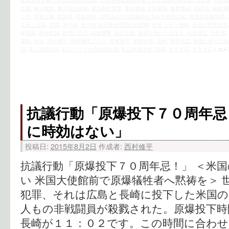
奴隷制度を裁く女性国際戦犯法廷
,
日本軍性奴隷制を裁く女性国際戦犯法廷
,
日章旗
,
日米同
空襲
,
東京裁判
,
東京裁判史観
,
東京都慰霊堂
,
東京都議 古賀俊昭
,
桑野繁樹
,
植民地
,
極東国
ンダ
,
民族主義
,
民族派
,
民族精神
,
河野談話の白紙撤回を求める市民の会
,
無差別大量殺戮
,
人至上主義
,
空襲
,
米中韓
,
米中韓 対日歴史問題の包囲網
,
米国 シナ・朝鮮
,
米国の戦争犯罪
神侵略
,
精神奴隷
,
終戦記念日
,
絨毯爆撃
,
絶対正義
,
絶滅を免れた日本人
,
自主独立
,
自民党
,
運動
,
街宣
,
西村修平
,
西村修平ブログ
,
親米保守
,
謝罪外交
,
追悼
,
酒井信彦
,
鎮魂の祈りは絶
国
,
非人道的兵器
,
駐日アメリカ合衆国大使
,
駐日米国大使
,
黙祷
,
８月６日
,
８月９日
|
コメ
抗議行動「原爆投下７０周年忌
に時効はない」
投稿日:
2015年8月2日
作成者:
西村修平
抗議行動「原爆投下７０周年忌！」 ＜米
い 米国大使館前で原爆犠牲者へ黙祷を＞ 
犯罪、それは広島と長崎に投下した米国の
人もの非戦闘員が殺戮された。原爆投下時
長崎が１１：０２です。この時間に合わせ