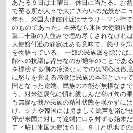
あたる９日は土曜日、休日に当たる。お盆
で至る所が人々で大にぎわいの光景がニュ
年も、米国大使館付近はサラリーマン街
のものであった。本来なら米国大使館周囲
重二十重の人並みで埋め尽くされなけれ
大使館付近の静寂はある意味で、怒りを忘
を物語っている。 一部の民族派を除けば
館への抗議は皆無なのが通年のことであ
を標榜する側の冷淡なまでの無関心は徹底
に怒りを覚える感覚は民族の本能といっ
国となった途端、民族の本能が無様なま
う。対米従属化に慣れ親しんだ挙げ句の
も無惨な我が民族の精神状態を嘆かずに
け、シナや韓国には勇ましく罵声を浴び
守が米国に対して途端に口を封ずる始末だ
ディ駐日米国大使は６日、９日と現地での