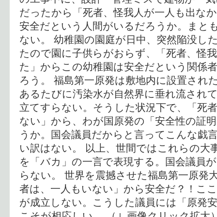
だったから「死者、怪我人が一人も出な
安全だという人間がいるだろうか。まと
ない。 幼稚園の園庭が日中、突然陥没し
たので園に子供らがおらず、「死者、怪
た」からこの幼稚園は安全だという関係
ろう。 福島第一原発は敷地内に設置され
あるたびに汚染水が自然界に垂れ流され
立てすらない。そうした状況下で、「死者
ない」から、わが国原発の「安全性の証
うか。国会議員だからと言ってこんな戯
い訳はない。 以上、世間ではこれらの大
を「バカ」の一言で表現する。国会議員
らない。 世界を震撼させた福島第一原発
者は、一人もいない」から安全だ？！こ
が成立しない。こうした議員には「原発
こそが相応しい。 （↓ 画像クリック拡大