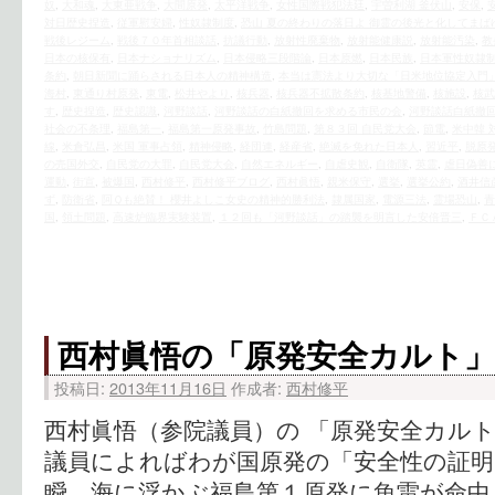
奴
,
大和魂
,
大東亜戦争
,
大間原発
,
太平洋戦争
,
女性国際戦犯法廷
,
宇曽利湖 釜伏山
,
安保
,
対日歴史捏造
,
従軍慰安婦
,
性奴隷制度
,
恐山 夏の終わりの落日よ 御霊の後光と化してまば
戦後レジーム
,
戦後７０年首相談話
,
抗議行動
,
放射性廃棄物
,
放射能健康説
,
放射能汚染
,
教
日本の核保有
,
日本ナショナリズム
,
日本侵略三段階論
,
日本原燃
,
日本民族
,
日本軍性奴隷
条約
,
朝日新聞に踊らされる日本人の精神構造
,
本当は憲法より大切な「日米地位協定入門
海村
,
東通り村原発
,
東電
,
松井やより
,
核兵器
,
核兵器不拡散条約
,
核基地警備
,
核施設
,
核武
す
,
歴史捏造
,
歴史認識
,
河野談話
,
河野談話の白紙撤回を求める市民の会
,
河野談話白紙撤
社会の不条理
,
福島第一
,
福島第一原発事故
,
竹島問題
,
第８３回 自民党大会
,
節電
,
米中韓 
線
,
米倉弘昌
,
米国 軍事占領
,
精神侵略
,
経団連
,
経産省
,
絶滅を免れた日本人
,
習近平
,
脱原
の売国外交
,
自民党の大罪
,
自民党大会
,
自然エネルギー
,
自虐史観
,
自衛隊
,
英霊
,
虐日偽善
運動
,
街宣
,
被爆国
,
西村修平
,
西村修平ブログ
,
西村眞悟
,
親米保守
,
選挙
,
選挙公約
,
酒井信
ず
,
防衛省
,
阿Ｑも絶賛！ 櫻井よしこ女史の精神的勝利法
,
隷属国家
,
電源三法
,
霊場恐山
,
青
国
,
領土問題
,
高速炉臨界実験装置
,
１２回も「河野談話」の踏襲を明言した安倍晋三
,
ＦＣ
西村眞悟の「原発安全カルト」
投稿日:
2013年11月16日
作成者:
西村修平
西村眞悟（参院議員）の 「原発安全カルト
議員によればわが国原発の「安全性の証明
瞬、海に浮かぶ福島第１原発に魚雷が命中