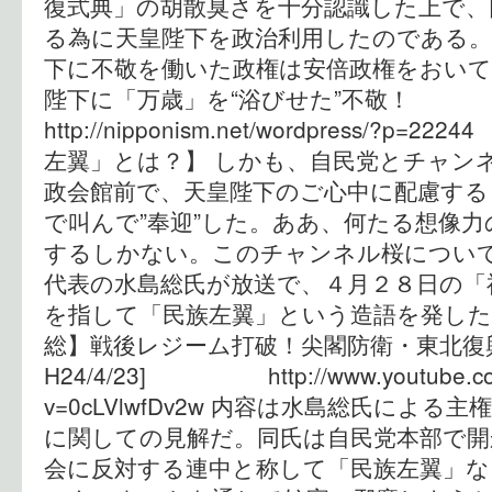
復式典」の胡散臭さを十分認識した上で、
る為に天皇陛下を政治利用したのである。
下に不敬を働いた政権は安倍政権をおいて
陛下に「万歳」を“浴びせた”不敬
http://nipponism.net/wordpress/?
左翼」とは？】 しかも、自民党とチャン
政会館前で、天皇陛下のご心中に配慮する
で叫んで”奉迎”した。ああ、何たる想像
するしかない。このチャンネル桜につい
代表の水島総氏が放送で、４月２８日の「
を指して「民族左翼」という造語を発した
総】戦後レジーム打破！尖閣防衛・東北復
H24/4/23] http://www.youtube.co
v=0cLVlwfDv2w 内容は水島総氏によ
に関しての見解だ。同氏は自民党本部で開
会に反対する連中と称して「民族左翼」な