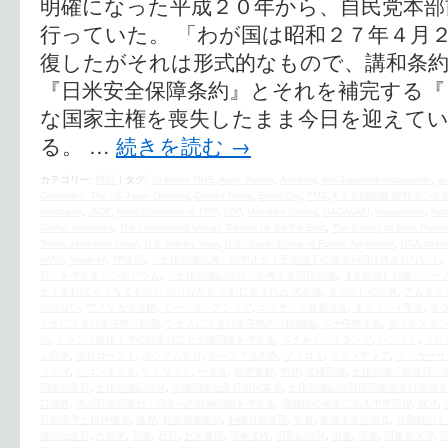
明確になった平成２０年から、自民党本部
行っていた。 「わが国は昭和２７年４月
復したがそれは形式的なもので、講和条
『日米安全保障条約』とそれを補完する『
な国家主権を喪失したまま今日を迎えて
る。 …
続きを読む
→
カテゴリー:
時評
|
タグ:
10 March 1945
,
Aegis Ashore
,
Amnesty
,
anti-Japanese propaganda
,
as
Diplomacy: The US Japan Okinawa
,
Donald Trump
,
Enola Gay
,
FMS
,
F１６戦闘機 燃料タンク
Holocaust
,
JSDF
,
Kono Statement of 1993
,
LDP
,
Mitsuhiro Kimura
,
NAGASAKI
,
Niopponism
,
Nob
Shuhei Nishimura
,
The International Military Tribunal for the Far East
,
The Society to Seek Restor
Trump Jerusalem Israel
,
U.S. military base
,
U.S.–Japan Status of Forces Agreement
,
USA attack
WW2
,
Yasukuni
,
YP体制
,
「主権回復式典」の中止を！天皇陛下の政治利用は許されない！
,
日」を考えるシンポジウム
,
「主権回復記念日」を考える国民会議
,
【水島総】戦後レジーム打
かくすれば かくなるものと 知りながら やむにやまれぬ 大和魂
,
まやかしの式典
,
アムネス
効はない
,
アメリカ大使館
,
イージス・アショア
,
エルサレム首都宣言
,
オスプレイ墜落
,
オ
シナによる日本侵略三段階
,
シナ人による日本侵略の三段階論
,
シナ侵略主義
,
ダブルスタン
領
,
トランプ政権下での対米自立と主権回復を考える
,
ドナルド・トランプ
,
ハンスト
,
プロ
ム戦争
,
ホロコースト
,
ポツダム宣言
,
ポーツマスの旗
,
マスゴミ
,
マスメディア
,
マッカーサ
イテ沖
,
レコンキスタ
,
レトリック
,
一水会
,
世界警察
,
中共
,
主権回復
,
主権回復「祈念日」
回復祈念日
,
主権回復記念日
,
主権回復記念日国民集会
,
主権回復記念日国民集会実行委員会
口侵略
,
何が日米同盟だ！日本への鉄鋼関税を考える
,
侵略性の根本にある中華思想
,
保守
,
日的思考と精神構造
,
偽善
,
利害調整集団
,
利権分配集団
,
刺青
,
創価学会公明党
,
北朝鮮のミ
継続記念日
,
占領軍
,
原爆
,
反日
,
反米愛国
,
国家主権
,
国恥記念日
,
国益
,
国連
,
国連安保理
,