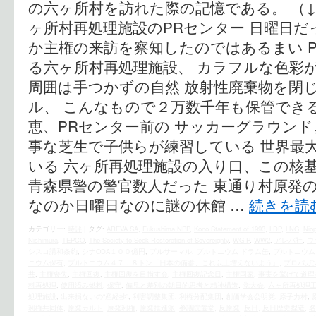
の六ヶ所村を訪れた際の記憶である。 （↓
ヶ所村再処理施設のPRセンター 日曜日だ
か主権の来訪を察知したのではあるまい 
る六ヶ所村再処理施設、 カラフルな色彩
周囲は手つかずの自然 放射性廃棄物を閉
ル、 こんなもので２万数千年も保管でき
恵、PRセンター前の サッカーグラウンド
事な芝生で子供らが練習している 世界最大
いる 六ヶ所再処理施設の入り口、この核
青森県警の警官数人だった 東通り村原発の
なのか日曜日なのに謎の休館 …
続きを読
カテゴリー:
時評
|
タグ:
AREVA SA
,
Fukushima NPP
,
Kono Statement of 1993
,
LDP
,
LNG
,
Nio
Nishimura
,
TEPCO
,
The Society to Seek Restoration of Sovereignty
,
WGIP
,
WW2
,
アレバ社
,
ウ
シスコ講和条約
,
シナODA１００億円
,
プルサーマル
,
プルトニウム ドラム缶
,
プルトニウム
ニウム保有
,
プルトニウム４７．８トン「日本の備蓄、これ以上増えないよう」
,
プロパガ
共
,
主権喪失
,
主権回復
,
主権回復を目指す会
,
主権回復記念日
,
主権国家
,
事実を挙げて道理
料再処理
,
使用済み燃料
,
保守
,
偏見と差別の朝日的思考と精神構造
,
党大会
,
六ヶ所再処理
処理施設
,
出来損ないの“産経抄”
,
利害調整集団
,
利権分配集団
,
創価学会公明党
,
原子力村
,
利権共同体
,
原発カルト
,
原発利権
,
原発推進派
,
参議院選挙
,
反原発
,
反日
,
反日歴史捏造
,
名