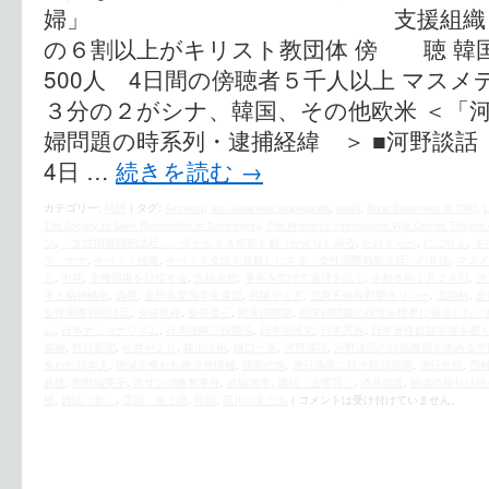
婦」 支援組織 別紙 ２
の６割以上がキリスト教団体 傍 聴 韓国
500人 4日間の傍聴者５千人以上 マスメデ
３分の２がシナ、韓国、その他欧米 ＜「
婦問題の時系列・逮捕経緯 ＞ ■河野談
4日 …
続きを読む
→
カテゴリー:
時評
|
タグ:
Amnesty
,
anti-Japanese propaganda
,
asahi
,
Kono Statement of 1993
,
The Society to Seek Restoration of Sovereignty
,
The Women's International War Crimes Tribunal o
ン
,
「女性国際戦犯法廷」、今から１４年前を顧（かえり）みる
,
たけくらべ
,
にごりえ
,
キ
ラ ナナ
,
チベット侵略
,
チベット女性を見殺しにする「女性国際戦犯法廷」の非情
,
マスメ
と
,
中共
,
主権回復を目指す会
,
九段会館
,
事実を挙げて道理を説く
,
令和８年１月２４日
,
伊
考と精神構造
,
偽善
,
全日本愛国学生連盟
,
兵隊やくざ
,
北京五輪長野聖火リレー
,
北朝鮮
,
反
女性国際戦犯法廷
,
安倍政権
,
安倍晋三
,
慰安婦問題
,
慰安婦問題の捏造を世界に発信した「
ム
,
日本ナショナリズム
,
日本侵略三段階論
,
日本国民党
,
日本民族
,
日本軍性奴隷制度を裁
寒椿
,
朝日新聞
,
松井やより
,
森山法相
,
樋口一葉
,
河野談話
,
河野談話の白紙撤回を求める市
免れた日本人
,
絶滅を免れた稀少危惧種
,
脂肪の塊
,
虐日偽善に狂う朝日新聞
,
虐日史観
,
西
眞悟
,
西野瑠美子
,
赤サンゴ略奪事件
,
赤線地帯
,
週刊「金曜日」
,
酒井信彦
,
鎮魂の祈りは絶
楼
,
雑誌「創」
,
雪国 井上靖
,
韓国
,
黒川の女たち
|
コメントは受け付けていません。