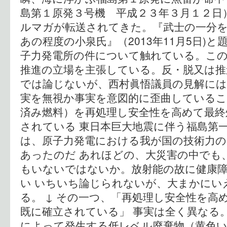
島第１原発３号機 平成２３年３月１２日
ルマガが転送されてきた。『武士の一分
あの程度の小泉氏』（2013年11月5日)
子力発電所の件について触れている。こ
推進の立場を主張している。反・脱又は
では論じないが、西村眞悟議員の見解には
実を無視か事実を意図的に歪曲しているこ
済み燃料）を再処理し安全性を高めて最終
されている 東日本巨大地震に伴う福島第
は、原子力発電における我が国の技術力の
あったのだ あれほどの、大災害の中でも
もいないではないか。放射能の故に健康
い いちいち論じられないが、大まかにい
る。 ↓ その一つ、「再処理し安全性を高
既に確立されている」 事実は全く異なる
によって発生する低レベル廃棄物（黄色