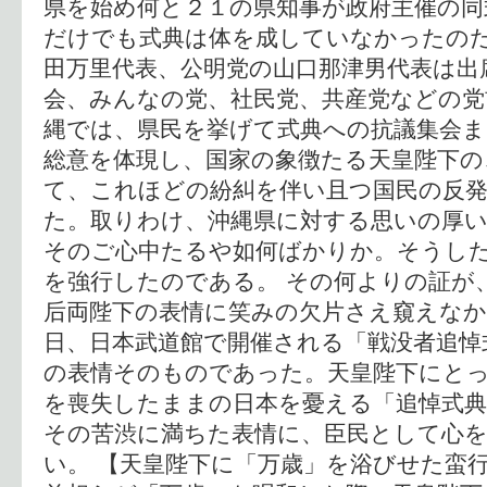
県を始め何と２１の県知事が政府主催の同
だけでも式典は体を成していなかったの
田万里代表、公明党の山口那津男代表は出
会、みんなの党、社民党、共産党などの党
縄では、県民を挙げて式典への抗議集会ま
総意を体現し、国家の象徴たる天皇陛下の
て、これほどの紛糾を伴い且つ国民の反
た。取りわけ、沖縄県に対する思いの厚
そのご心中たるや如何ばかりか。そうし
を強行したのである。 その何よりの証が
后両陛下の表情に笑みの欠片さえ窺えな
日、日本武道館で開催される「戦没者追悼
の表情そのものであった。天皇陛下にと
を喪失したままの日本を憂える「追悼式
その苦渋に満ちた表情に、臣民として心
い。 【天皇陛下に「万歳」を浴びせた蛮行