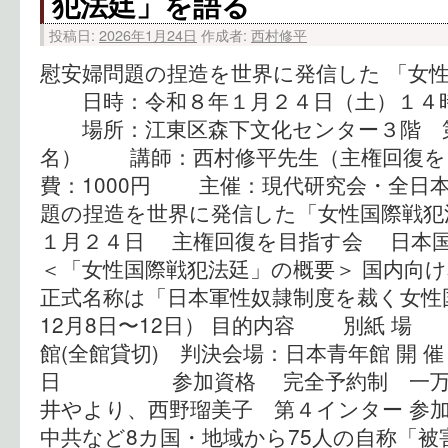
犯法廷」を語る
投稿日:
2026年1月24日
作成者:
西村修平
慰安婦問題の捏造を世界に発信した 「女
日時：令和８年１月２４日（土）１４時
場所：江東区森下文化センター３階 第
名） 講師：西村修平先生（主権回復
費：1000円 主催：現代研究会・全日本
題の捏造を世界に発信した「女性国際戦犯
１月２４日 主権回復を目指す会 日本
＜「女性国際戦犯法廷」の概要＞ 国内向
正式名称は「日本軍性奴隷制度を裁く女性国
12月8日〜12日） 目的内容 別紙
館(全館貸切) 判決会場：日本青年館 開 催
日 参加資格 完全予約制 一万
井やより、西野瑠美子 第４インター 
中共など8カ国・地域から75人の