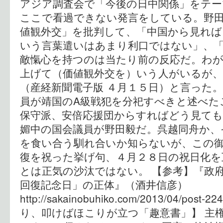
アジア調査会で「今後の日中関係」をテー
ここで看過できない発言をしている。野
値観外交」を批判して、「中国から見れば
いう言葉遣いはあまり利口ではない」、
敵愾心を持つのは当たり前の反応だ。わ
上げて（価値観外交を）いう人がいるが
（産経新聞電子版 ４月１５日）と言った
員が靖国のA級戦犯を分祀すべきと述べた
保守派、安倍応援団からすればどう見て
媚中の国会議員が野田毅だ。呉越同舟か、
を食い合う馴れ合いか知らないが、この
復を祝った挙げ句、４月２８日の祝日化を
とは正気の沙汰ではない。 【参考】『政
回復記念日」の正体』（酒井信彦
http://sakainobuhiko.com/2013/04/po
り、叩けばほこりが立つ「趣意書」】 主