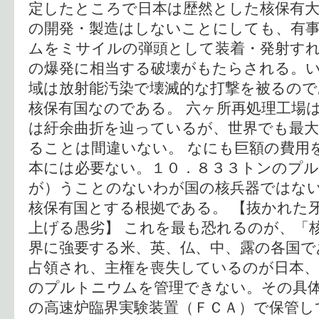
定したところで日本は歴然とした核保有
の開発・製造はしないことにしても、有
ムをミサイルの弾頭として装着・発射す
の爆発に相当する破壊がもたらされる。
域は放射能汚染で壊滅的な打撃を被るので
核保有国なのである。 六ヶ所再処理工場
は紆余曲折を辿っているが、世界でも最大
ることは間違いない。 なにも巨額の費用
本には必要ない。１０．８３３トンのプ
が）うことのないわが国の核兵器ではな
核保有国とする根拠である。 【抜かれた
上げる愚劣】 これを最も恐れるのが、「
界に強要する米、英、仏、中、露の各国で
占領され、主権を喪失しているのが日本
のプルトニウムを管理できない。その具
の高速炉臨界実験装置（ＦＣＡ）で保管し