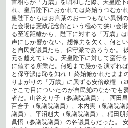
首相らが「万歳」を唱和した際、天皇陛下
れ、皇后陛下におかれては終始うつむか
皇陛下からはお言葉のお一つもない異例の
た会場は憲政記念館という極めて狭い会場
る至近距離から、陛下に対する「万歳」は
声にしか響かない。想像力を欠く、何とい
と自民党議員たち、保守派であろうか。 
元を越えている。天皇陛下に対して蛮行
に値する所業だ。何処まで愚かを演ずれ
と保守派は恥を知れ！ 終始俯かれたまま
りよがりの「万歳」に興ずる安倍政権 （2013
そこで目についたのが自民党のなかでも
者だ。山谷えり子（参議院議員）、 西田
百合子（衆議院議員）、木内実（衆議院議
議員）、平沼赳夫（衆議院議員）、稲田朋
眞悟（参議院議員）の各議員らだった。 