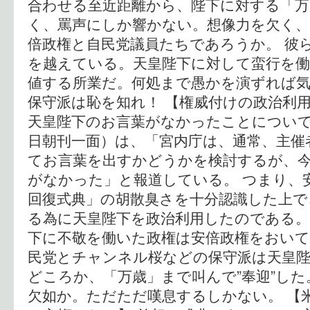
合わせる至近距離から、陛下に対する「
く、罵声にしか響かない。想像力を欠く
倍政権と自民党議員たちであろうか。 彼
を越えている。天皇陛下に対して蛮行を
値する所業だ。何処まで愚かを演ずれば
保守派は恥を知れ！ 【権威付けの政治利用
天皇陛下のお言葉がなかったことについて
日朝刊一面）は、「宮内庁は、通常、主催
てお言葉を出すかどうかを検討するが、
がなかった」と報道している。 つまり、
回復式典」の胡散臭さを十分認識した上で
る為に天皇陛下を政治利用したのである。
下に不敬を働いた政権は安倍政権をおいて
民党とチャンネル桜などの保守派は天皇
どころか、「万歳」まで叫んで”奉迎”し
欠如か。ただただ嘆息するしかない。 【