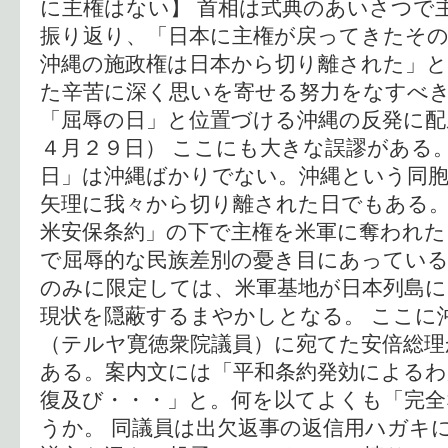
に主権はない】 首相は式典のあいさつで
振り返り、「日本に主権が戻ってきたその
沖縄の施政権は日本から切り離された」と
た辛苦に深く思いを寄せる努力をなすべ
「屈辱の日」と位置づける沖縄の反発に
４月２９日） ここにも大きな誤謬がある
日」は沖縄ばかりでない。沖縄という同
矢理に我々から切り離された日でもある
米安保条約」の下で主権を米軍に奪われた
で屈辱的な民族差別の憂き目にあっている
のみに限定しては、米軍基地が日本列島
現状を隠蔽するまやかしとなる。 ここに
（テルヤ寛徳衆院議員）に宛てた安倍総理
ある。案内文には「平和条約発効によるわ
復及び・・・」と。何を以てよくも「完全
うか。 同議員は出欠返事の返信用ハガキ