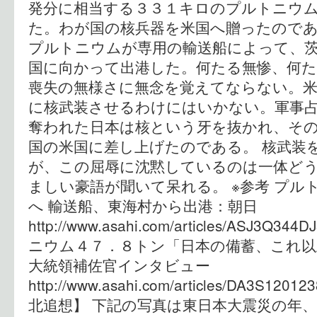
発分に相当する３３１キロのプルトニウ
た。わが国の核兵器を米国へ贈ったのであ
プルトニウムが専用の輸送船によって、
国に向かって出港した。何たる無惨、何
喪失の無様さに無念を覚えてならない。
に核武装させるわけにはいかない。軍事
奪われた日本は核という牙を抜かれ、そ
国の米国に差し上げたのである。 核武装
が、この屈辱に沈黙しているのは一体ど
ましい豪語が聞いて呆れる。 ※参考 プル
へ 輸送船、東海村から出港：朝日
http://www.asahi.com/articles/ASJ3Q3
ニウム４７．８トン「日本の備蓄、これ
大統領補佐官インタビュー
http://www.asahi.com/articles/DA3S1
北追想】 下記の写真は東日本大震災の年