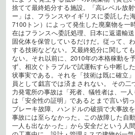
捨てて最終処分する施設。「高レベル放射
ー」は、フランスやイギリスに委託した
7100トン）によって発生した廃棄物を一
在はフランスへ委託処理、日本に返還輸
固化体を保管しているだけだ。従って、
する技術などない。又最終処分に関して
ない。それ以前に、2010年の本格稼動を
ず、相次ぐトラブルで試運転すら中断し
状事実である。それを「技術は既に確立
員として戯言では済まされない。 その二
力発電所の事故は「死者、犠牲者は、一人
は「安全性の証明」であるとまで言い切っ
ブレーキ故障、ハンドルの破損で大事故
事故には至らなかった。この故障した自動
一人も出なかった」から安全だという人間
の工事中に、設計・管理ミスで建物が一気