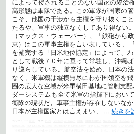
によって侵されることのない国家の統治権
高形態は軍隊である。この軍隊が国家の管
こそ、他国の干渉から主権を守り抜くこと
たるや、軍事の独立なくしてあり得ない
（マックス・ウェーバー）、「鉄砲から政
東）はこの軍事主権を言い表している。 
を補完する「日米地位協定」によって、わ
として戦後７０年に亘って常駐し、沖縄ば
り巡らしている。航空法を始め、日本の
なく、米軍機は縦横無尽にわが国領空を
圏の広大な空域が米軍横田基地に管制支配
ダーシステムも全て米軍の指揮下におい
衛隊の現状だ。軍事主権が存在しないな
日本が主権国家とは言えまい。 …
続きを
カテゴリー:
時評
|
タグ:
B-29
,
Bombing of Tokyo
,
GHQ
,
HIROSHIMA
,
NAGASAKI
,
Okinawa
,
O
Nishimura
,
The Society to Seek Restoration of Sovereignty
,
TPP
,
U.S. military base
,
USA attack 
「主権回復式典」の中止を！天皇陛下の政治利用は許されない！
,
お祝い
,
まやかし
,
アメリ