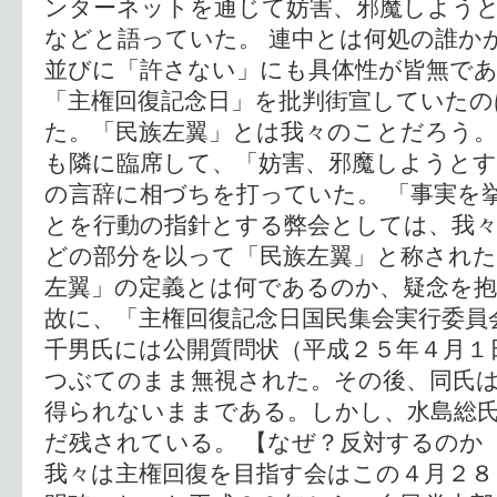
ンターネットを通じて妨害、邪魔しよう
などと語っていた。 連中とは何処の誰か
並びに「許さない」にも具体性が皆無であ
「主権回復記念日」を批判街宣していたの
た。「民族左翼」とは我々のことだろう。
も隣に臨席して、「妨害、邪魔しようと
の言辞に相づちを打っていた。 「事実を
とを行動の指針とする弊会としては、我
どの部分を以って「民族左翼」と称され
左翼」の定義とは何であるのか、疑念を
故に、「主権回復記念日国民集会実行委員
千男氏には公開質問状（平成２５年４月１
つぶてのまま無視された。その後、同氏
得られないままである。しかし、水島総
だ残されている。 【なぜ？反対するのか
我々は主権回復を目指す会はこの４月２８