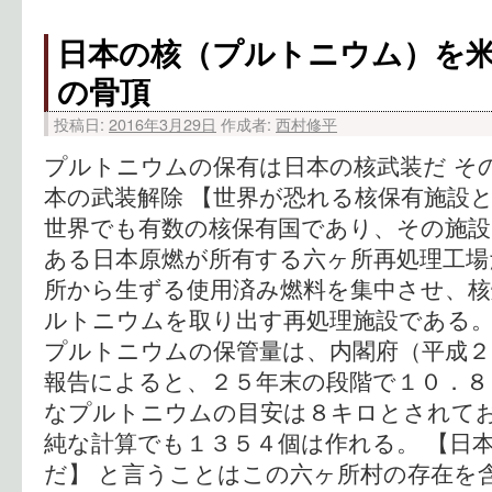
日本の核（プルトニウム）を
の骨頂
投稿日:
2016年3月29日
作成者:
西村修平
プルトニウムの保有は日本の核武装だ そ
本の武装解除 【世界が恐れる核保有施設と
世界でも有数の核保有国であり、その施設
ある日本原燃が所有する六ヶ所再処理工場
所から生ずる使用済み燃料を集中させ、
ルトニウムを取り出す再処理施設である。
プルトニウムの保管量は、内閣府（平成２
報告によると、２５年末の段階で１０．８
なプルトニウムの目安は８キロとされて
純な計算でも１３５４個は作れる。 【日
だ】 と言うことはこの六ヶ所村の存在を