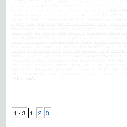
「水曜デモ」
,
アンチ「水曜デモ」行動会議
,
ウォー・ギルト・インフォメーション・プロ
約
,
シナ人による日本侵略の三段階論
,
シナ侵略主義
,
ダブルスタンダード
,
チャンネル桜
,
ト
,
プロパガンダ
,
マッカーサー
,
ルーズベルト
,
レイシズム
,
一水会
,
万歳
,
主権回復
,
主権回
回復記念日国民集会
,
事実を挙げて道理を説く
,
二枚舌
,
井尻
,
井尻千男
,
保守
,
保守派の祝日
価学会公明党
,
北朝鮮のミサイル発射と日米安保を考える
,
半旗
,
占領軍
,
原爆
,
反米愛国
,
国
軍
,
城内実
,
売国奴
,
大和魂
,
大悲会
,
大東亜戦争
,
天皇、皇后両陛下
,
天皇陛下
,
天皇陛下の政
政権
,
安倍晋三
,
安倍総理は天皇陛下の政治利用を止めろ
,
安全保障
,
小池百合子
,
尖閣諸島
,
式典反対
,
志村薫
,
愛国
,
憲政記念館
,
戦勝国
,
戦後レジーム
,
戦没者追悼式典
,
抗議行動
,
拓殖
ー
,
新右翼
,
新藤建一
,
日中関係
,
日本の自主独立
,
日本イズム
,
日本ナショナリズム研究所
,
日米安保
,
日米安全保障条約
,
日米行政協定
,
木村三浩
,
本土復帰
,
東京大空襲
,
松田晃平
,
梁
史捏造
,
毎週決行！韓国大使館へアンチ「水曜デモ」
,
民族主義
,
民族差別
,
水島総
,
沖縄
,
沖
る市民の会
,
男たちの国防論運営委員会
,
白人至上主義
,
社会の不条理
,
祝日化
,
祝日法案化
,
中は同じ穴のムジナ
,
米中二重隷属体制
,
米国占領軍
,
米国大使館
,
米軍基地
,
米軍機事故
,
精
新風
,
自主独立
,
自公連立
,
自公連立政権の怪
,
自民党
,
自民党主権回復記念日制定議員連盟
,
村眞悟
,
西田昌司
,
軍事占領
,
軍事同盟
,
軍事的主権の喪失
,
酒井
,
酒井信彦
,
野村秋介思想研
国家
,
靖国
,
韓国大使館
,
領土問題
,
領有権
,
駐留アメリカ合衆国軍
,
高市早苗
,
１２回も「河
主催「主権回復祈念式典」に抗議する国民集会
,
４月２８日
,
４月２８日は「国恥」記念日
け付けていません。
1 / 3
2
3
1