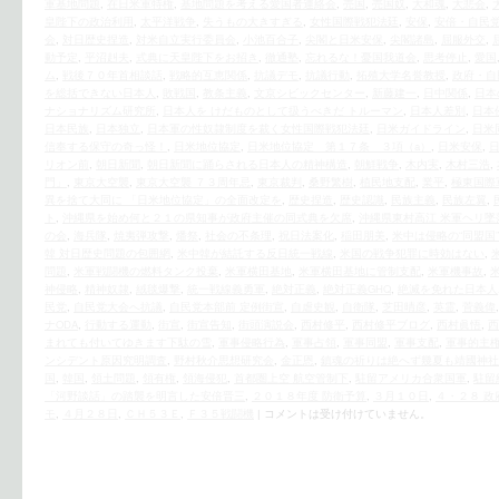
軍基地問題
,
在日米軍特権
,
基地問題を考える愛国者連絡会
,
売国
,
売国奴
,
大和魂
,
大悲会
,
皇陛下の政治利用
,
太平洋戦争
,
失うもの大きすぎる
,
女性国際戦犯法廷
,
安保
,
安倍・自民
会
,
対日歴史捏造
,
対米自立実行委員会
,
小池百合子
,
尖閣と日米安保
,
尖閣諸島
,
屈服外交
,
動予定
,
平沼赳夫
,
式典に天皇陛下をお招き
,
徹通塾
,
忘れるな！憂国我道会
,
思考停止
,
愛国
ム
,
戦後７０年首相談話
,
戦略的互恵関係
,
抗議デモ
,
抗議行動
,
拓殖大学名誉教授
,
政府・自
を総括できない日本人
,
敗戦国
,
教条主義
,
文京シビックセンター
,
新藤建一
,
日中関係
,
日本
ナショナリズム研究所
,
日本人を けだものとして扱うべきだ トルーマン
,
日本人差別
,
日本
日本民族
,
日本独立
,
日本軍の性奴隷制度を裁く女性国際戦犯法廷
,
日米ガイドライン
,
日米
信奉する保守の奇っ怪！
,
日米地位協定
,
日米地位協定 第１７条 ３項（a）
,
日米安保
,
リオン前
,
朝日新聞
,
朝日新聞に踊らされる日本人の精神構造
,
朝鮮戦争
,
木内実
,
木村三浩
,
門」
,
東京大空襲
,
東京大空襲 ７３周年忌
,
東京裁判
,
桑野繁樹
,
植民地支配
,
業平
,
極東国際
異を捨て大同に 「日米地位協定」の全面改定を
,
歴史捏造
,
歴史認識
,
民族主義
,
民族左翼
,
ト
,
沖縄県を始め何と２１の県知事が政府主催の同式典を欠席
,
沖縄県東村高江 米軍ヘリ墜
の会
,
海兵隊
,
焼夷弾攻撃
,
燔祭
,
社会の不条理
,
祝日法案化
,
稲田朋美
,
米中は侵略の“同盟国”
韓 対日歴史問題の包囲網
,
米中韓が結託する反日統一戦線
,
米国の戦争犯罪に時効はない
,
問題
,
米軍戦闘機の燃料タンク投棄
,
米軍横田基地
,
米軍横田基地に管制支配
,
米軍機事故
,
神侵略
,
精神奴隷
,
絨毯爆撃
,
統一戦線義勇軍
,
絶対正義
,
絶対正義GHQ
,
絶滅を免れた日本人
民党
,
自民党大会へ抗議
,
自民党本部前 定例街宣
,
自虐史観
,
自衛隊
,
芝田晴彦
,
英霊
,
菅義偉
ナODA
,
行動する運動
,
街宣
,
街宣告知
,
街頭演説会
,
西村修平
,
西村修平ブログ
,
西村眞悟
,
西
まれても付いてゆきます下駄の雪
,
軍事侵略行為
,
軍事占領
,
軍事同盟
,
軍事支配
,
軍事的主
ンシデント原因究明調査
,
野村秋介思想研究会
,
金正恩
,
鎮魂の祈りは絶へず幾夏も靖國神社
国
,
韓国
,
領土問題
,
領有権
,
領海侵犯
,
首都圏上空 航空管制下
,
駐留アメリカ合衆国軍
,
駐留
「河野談話」の踏襲を明言した安倍晋三
,
２０１８年度 防衛予算
,
３月１０日
,
４・２８ 
モ
,
４月２８日
,
ＣＨ５３Ｅ
,
Ｆ３５戦闘機
|
コメントは受け付けていません。