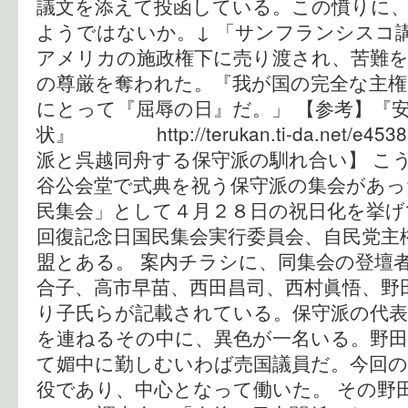
議文を添えて投函している。この憤りに
ようではないか。↓ 「サンフランシスコ
アメリカの施政権下に売り渡され、苦難
の尊厳を奪われた。『我が国の完全な主権
にとって『屈辱の日』だ。」 【参考】『
状』 http://terukan.ti-da.net/e45
派と呉越同舟する保守派の馴れ合い】 こ
谷公会堂で式典を祝う保守派の集会があっ
民集会」として４月２８日の祝日化を挙げ
回復記念日国民集会実行委員会、自民党主
盟とある。 案内チラシに、同集会の登壇
合子、高市早苗、西田昌司、西村眞悟、野
り子氏らが記載されている。保守派の代
を連ねるその中に、異色が一名いる。野田
て媚中に勤しむいわば売国議員だ。今回の
役であり、中心となって働いた。 その野