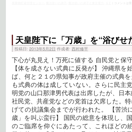
廃棄物貯蔵管理センター
,
魔法使いの弟子
,
魔法使いの弟子と東京電力
,
ＧＥ
|
コメントは受
天皇陛下に「万歳」を“浴びせ
投稿日:
2013年5月2日
作成者:
西村修平
下心が丸見え！万死に値する 自民党と保
【体を成さない式典に反発が】 沖縄県を
ば、何と２１の県知事が政府主催の式典を
も式典の体は成していない。さらに民主党
明党の山口那津男代表は出席したが、日本
社民党、共産党などの党首は欠席した。特
げての抗議集会までが行われた。 【苦渋
歳」を叫ぶ蛮行】 国民の総意を体現し、
のご臨席を仰ぐにあたって、これほどの