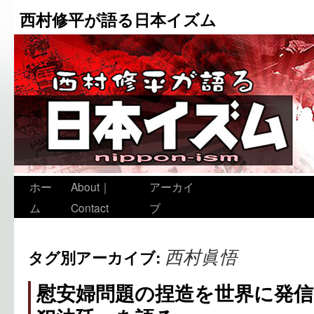
西村修平が語る日本イズム
ホー
About｜
アーカイ
ム
Contact
ブ
西村眞悟
タグ別アーカイブ:
慰安婦問題の捏造を世界に発信