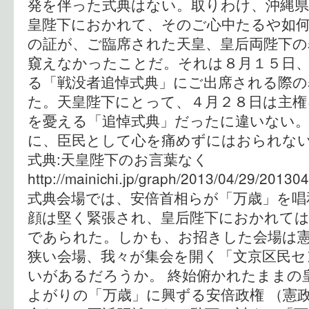
発を伴った式典はない。取りわけ、沖縄
皇陛下におかれて、そのご心中たるや如何
の証が、ご臨席された天皇、皇后両陛下の
窺えなかったことだ。それは８月１５日
る「戦没者追悼式典」にご出席される際
た。天皇陛下にとって、４月２８日は主権
を憂える「追悼式典」だったに違いない
に、臣民として心を痛めずにはおられない
式典:天皇陛下のお言葉なく
http://mainichi.jp/graph/2013/04/29/201
式典会場では、安倍首相らが「万歳」を唱
顔は堅く緊張され、皇后陛下におかれて
であられた。しかも、お招きした会場は
狭い会場、我々が集会を開く「文京区民セ
いがあるだろうか。 終始俯かれたままの
よがりの「万歳」に興ずる安倍政権 （憲政