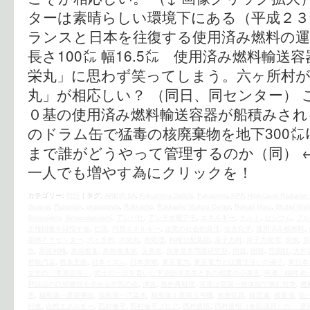
ターは素晴らしい環境下にある（平成２３
ランスと日本を往復する使用済み燃料の運
長さ100㍍ 幅16.5㍍ 使用済み燃料輸送
栄丸」に思わず笑ってしまう。六ヶ所村
丸」が相応しい？ （同日、同センター）
０基の使用済み燃料輸送容器が船積みされ
のドラム缶で猛毒の核廃棄物を地下300㍍
まで誰がどうやって管理するのか（同） 
一人でも増やす為にクリックを！
カテゴリー:
時評
|
タグ:
AREVA SA
,
Fukushima Daiichi
,
Fukushima NPP
,
High-Level Radiation
disaster
,
Plutonium
,
propaganda
,
Rokkasho
,
Rokkasho Visitors Center
,
Rokuei Maru
,
Shuhei Nis
Sovereignty
,
Yamatodamashii
,
アレバ社
,
アンチ水曜デモ
,
エネルギー
,
カルト
,
セシウム
,
プル
主権回復を目指す会
,
亡国
,
代替エネルギー
,
企業の社会的責任
,
住友化学
,
使用済み核燃料
,
原燃ＰＲセンター
,
六ヶ所村
,
六栄丸
,
再処理
,
利権分配集団
,
原子力村
,
原子力発電
,
原燃
,
原
故
,
原発利権
,
原発推進
,
原発推進派
,
反原発
,
国家基本問題研究所
,
国益
,
国難
,
売国奴
,
大和
射能汚染
,
教条主義
,
日本イズム
,
日本原燃
,
東京電力
,
東京電力とは魔法使いの弟子
,
東日本
女史の「意見広告」
,
武士の一分を貫いた平沼赳夫先生とあの程度の小泉氏
,
死者、犠牲者
野談話の白紙撤回を求める市民の会
,
津波
,
海外再処理
,
災害は挙国一致体制で挑む戦争
,
燃
所
,
福島第一原発事故
,
福島第一汚染水
,
福島第１原発３号機
,
米倉弘昌
,
経団連
,
経産省
,
統
行進
,
自然エネルギー
,
西村修平
,
西村修平ブログ
,
西村眞悟
,
西村眞悟（参院議員）の 「原