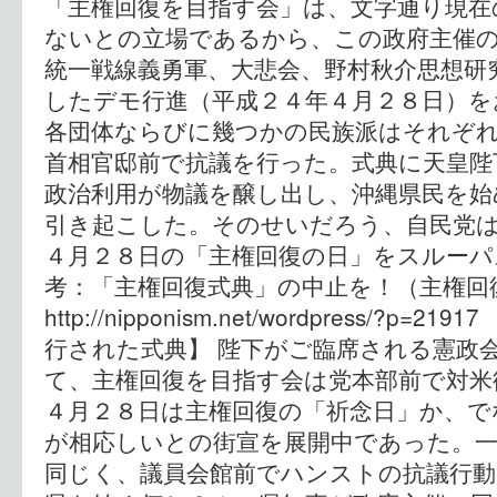
「主権回復を目指す会」は、文字通り現在
ないとの立場であるから、この政府主催
統一戦線義勇軍、大悲会、野村秋介思想研
したデモ行進（平成２４年４月２８日）を
各団体ならびに幾つかの民族派はそれぞ
首相官邸前で抗議を行った。式典に天皇陛
政治利用が物議を醸し出し、沖縄県民を始
引き起こした。そのせいだろう、自民党
４月２８日の「主権回復の日」をスルーパ
考：「主権回復式典」の中止を！（
http://nipponism.net/wordpress/?
行された式典】 陛下がご臨席される憲政
て、主権回復を目指す会は党本部前で対米
４月２８日は主権回復の「祈念日」か、で
が相応しいとの街宣を展開中であった。一
同じく、議員会館前でハンストの抗議行動