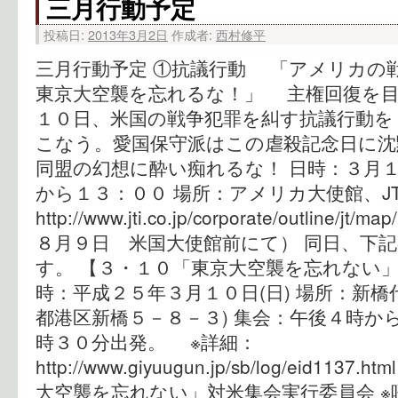
三月行動予定
投稿日:
2013年3月2日
作成者:
西村修平
三月行動予定 ①抗議行動 「アメリカ
東京大空襲を忘れるな！」 主権回復を
１０日、米国の戦争犯罪を糾す抗議行動を
こなう。愛国保守派はこの虐殺記念日に沈
同盟の幻想に酔い痴れるな！ 日時：３月
から１３：００ 場所：アメリカ大使
http://www.jti.co.jp/corporate/outline/j
８月９日 米国大使館前にて） 同日、下
す。 【３・１０「東京大空襲を忘れない」
時：平成２５年３月１０日(日) 場所：新橋
都港区新橋５－８－３) 集会：午後４時か
時３０分出発。 ※詳細：
http://www.giyuugun.jp/sb/log/eid1
大空襲を忘れない」対米集会実行委員会 