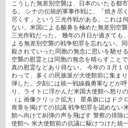
こうした無差別空襲は、日本のいたる都
る。 シナの伝統的軍事作戦に、「焼き尽
尽くす」という三光作戦がある。これは
ない。米国による酸鼻を極めた無差別空襲
三光作戦だった。 幾年の月日が過ぎても
よる無差別空襲の戦争犯罪を忘れない。同
殺されていった同胞の無念に思いを馳せる
空襲の慰霊とは同胞の無念を晴らすこと
真の慰霊などあり得ない。 今年の３月１
わって、多くの民族派が大使館前に集まり
弾した。夕刻には統一戦線義勇軍などが
り、ライトに浮かんだ米国大使館へ怒り
（↓ 画像クリック拡大） 星条旗にはドク
喪章を掲げての抗議 戦争犯罪を認めない米
館へ向けて糾弾の声を飛ばす 警察の排除
使館へ 米大使館前の抗議に駆けつけた統一