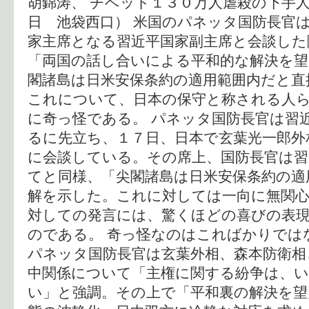
胡錦涛、 チベット１３０万人虐殺の下手
日 池袋西口） 米国のパネッタ国防長官
家主席となる習近平国家副主席と会談した
「両国の話し合いによる平和的な解決を
閣諸島は日米安保条約の適用範囲内だと直
これについて、日本の保守と称される人
に奇っ怪である。 パネッタ国防長官は習
るに先立ち、１７日、日本で玄葉光一郎外
に会談している。その席上、国防長官は習
てと同様、「尖閣諸島は日米安保条約の適
解を示した。これに対しては一向に無関
対しての発言には、驚くほどの喜びの表
のである。 奇っ怪なのはこればかりでは
パネッタ国防長官は玄葉外相、森本防衛相
中関係について「主権に関する紛争は、
い」と強調。その上で「平和裏の解決を望