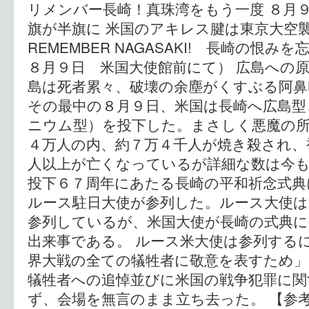
リメンバー長崎！真珠湾をもう一度 ８月
旗が半旗に 米国のアキレス腱は東京大空
REMEMBER NAGASAKI! 長崎の恨み
８月９日 米国大使館前にて） 広島への
島は死者累々、破壊の余塵がくすぶる阿鼻
その最中の８月９日、米国は長崎へ広島型
ニウム型）を投下した。まさしく悪魔の
４万人の内、約７万４千人が焼き殺され、
人以上が亡くなっているが詳細な数は今も
投下６７周年にあたる長崎の平和祈念式典
ルース駐日大使が参列した。ルース大使は
参列しているが、米国大使が長崎の式典
出来事である。 ルース米大使は参列する
界大戦の全ての犠牲者に敬意を表すため
犠牲者への追悼並びに米国の戦争犯罪に関
ず、会場を無言のまま立ち去った。 【参