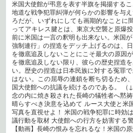
米国大使館が弔意を表す半旗を掲揚する
地道な戦争犯罪糾弾が何らかの影響を与
ろだが、いずれにしても画期的なことに間
ってアキレス腱とは、東京大空襲と原爆
前に米国は一言の釈明も出来ない。米国が
強制連行」の捏造をデッチ上げるのは、日
を徹底追及しないことにこそ最大の原因
を徹底追及しない限り、彼らの歴史捏造
い。歴史の捏造は日本民族に対する冤罪で
はない。この屈辱の連鎖を断ち切るため
国大使館への抗議を続けるのである。 （↓
念の内に焼き殺された長崎の犠牲者へ黙祷
晴らすべき決意を込めて ルース大使と米
写真を直視せよ！ 米国の戦争犯罪に時効
議行動を取材 大使館への行方を妨害する
【動画】長崎の恨みを忘れるな！米国の