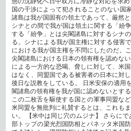
態の沈静化へ日中双方に冷静な対応を求め
国の干渉によって犯されることのない国
諸島は我が国固有の領土であって、厳然と
シナとの間で我が国は領土に関する「紛
する「紛争」とは尖閣諸島に対するシナ
る。シナによる我が国主権に対する侵害
における我が国主権を不問にしたのだ。
尖閣諸島における日本の領有権を認めな
による一方的な恐喝、脅しに対して、米
はなく、同盟国である被害者の日本に対
後日な説教をしている。 日米安保の適用
閣諸島の領有権を我が国に認めないとす
この二枚舌を駆使する国との軍事同盟な
米同盟を無批判に礼賛するとは、これも
い。 【米中は同じ穴のムジナ】 さらに
部トップの梁光烈国防相とパネッタ米国防