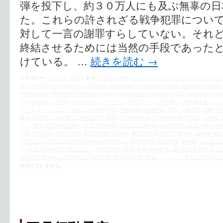
弾を投下し、約３０万人にも及ぶ無辜の日
た。これらの許されざる戦争犯罪につい
対して一言の謝罪すらしていない。それ
終結させるためには当然の手段であった
けている。 …
続きを読む
→
カテゴリー:
お知らせ
,
時評
|
タグ:
10 March 1945
,
68th Anniversary of The Great Tokyo Air Ra
GHQ
,
HIROSHIMA
,
hypocrisy
,
Massacre
,
NAGASAKI
,
NO NUKES
,
Nuclear Weapons
,
Okinawa
HIROSHIMA
,
REMEMBER NAGASAKI
,
Sea Shepherd
,
Shuhei Nishimura
,
SS
,
The Society to Se
22
,
World War II
,
WW2
,
まきやすとも
,
アメリカ
,
オスプレイ
,
シナ中共
,
シナ侵略主義
,
ジョ
ガンダ
,
レイシズム
,
一水会
,
三光作戦
,
中共
,
主権回復を目指す会
,
亡国
,
人種差別
,
侵略
,
保
爆弾
,
原爆投下
,
反米愛国
,
国士舘大学
,
国難
,
在日米軍基地
,
在日米軍特権
,
売国奴
,
大和魂
,
ケシ
,
愛国
,
慰安婦強制連行
,
慰霊
,
戦争犯罪
,
抗議文
,
抗議行動
,
政経調査会
,
敗戦
,
敗戦を総
安保
,
月刊日本
,
東京大空襲
,
東京大空襲６８周年
,
東京裁判
,
松田晃平
,
植民地
,
槇泰智
,
機銃
河野談話
,
河野談話の白紙撤回を求める市民の会
,
無差別殺戮
,
焼け野原
,
犠牲者
,
白人至上
い
,
米国の戦争犯罪に時効はない
,
米国大使館
,
米帝
,
米軍
,
精神奴隷
,
統一戦線義勇軍
,
自主
酒井信彦
,
野村秋介思想研究会
,
領土問題
,
駐日米国大使
,
黙祷
,
３・１０「東京大空襲を忘
け付けていません。