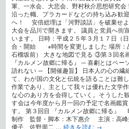
軍、一水会、大悲会、野村秋介思想研究会 
沿った幟、プラカードなどの持ち込み歓迎
へ！ 安倍総理は「河野談話」を破棄せよ
大会を品川で開きます。 議員と党員へ街
います。 日時：平成２５年３月１７日
合・開始 ※時間を変更しました 場所：
石榴坂前） 大きな地図で見る ③第３回
『カルメン故郷に帰る』 ─ 喜劇とはペー
語れない ─ 【開催趣旨】 日本人の心の
て、わが国の文化と伝統を語ることは難
作業であり、主として我々は優れた文学作
な心のあり方を会得していく。そうした
す会は今年度から月一回の予定で名画鑑賞
す。 第３回目 『カルメン故郷に帰る』 昭
制作 監督・脚本：木下惠介 主演：高峰
優子、佐野周二 …
続きを読む
→