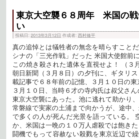
東京大空襲６８周年 米国の戦
い
投稿日:
2013年3月12日
作成者:
西村修平
真の追悼とは犠牲者の無念を晴らすことだ
シナの「三光作戦」だった 米国大使館前
この焼き殺された遺体を直視せよ！ （３月
朝日新聞（３月８日）の夕刊に、ギタリス
載記事で６８年前の記憶、３月１０日の東
３月１０日、当時６才の寺内氏は叔父さん
東京大空襲にあった。池に逃れて助かり、
常磐線で実家の土浦まで向かうが、途中、
で多くの人が死んだ光景を語っている。 
か、米国は一晩の１０万人虐殺では飽きた
闘機でもって容赦ない殺戮を東京近辺で