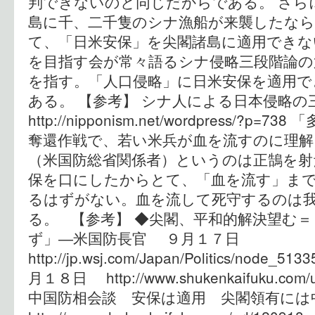
判できないのと同じだからである。 さら
島に千、二千隻のシナ漁船が来襲したな
て、「日米安保」を尖閣諸島に適用できな
を目指す会が常々語るシナ侵略三段階論の
を指す。「人口侵略」に日米安保を適用で
ある。 【参考】 シナ人による日本侵略の
http://nipponism.net/wordpress/?
奪還作戦で、若い米兵が血を流すのに理
（米国防総省関係者）というのは正鵠を射
保を口にしたからとて、「血を流す」ま
るはずがない。血を流して死守するのは
る。 【参考】 ◆尖閣、平和的解決望む
ず」―米国防長官 ９月１７日
http://jp.wsj.com/Japan/Politics/no
月１８日 http://www.shukenkaifuku.com/u
中国防相会談 安保は適用 尖閣領有に