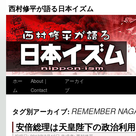
西村修平が語る日本イズム
ホー
About｜
アーカイ
ム
Contact
ブ
REMEMBER NAG
タグ別アーカイブ:
安倍総理は天皇陛下の政治利用
投稿日:
2013年3月16日
作成者:
西村修平