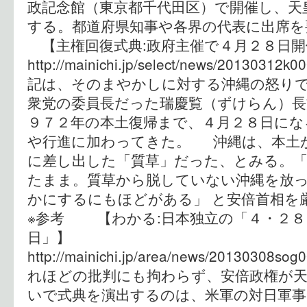
政記念館（東京都千代田区）で開催し、天
する。都道府県知事や各界の代表に出席
【主権回復式典:政府主催で４月２８
http://mainichi.jp/select/news/20130312
記は、そのまやかしに対する沖縄の怒りで
衆党の委員長だった瑞慶覧（ずけらん）長
９７２年の本土復帰まで、４月２８日にな
や行進に加わってきた。 沖縄は、本土
に差し出した「質草」だった、とみる。
たまま。質草から脱していない沖縄を放
かにするにもほどがある」 と安倍首相
※参考 【わかる:日本独立の「４・２８
日」】
http://mainichi.jp/area/news/20130308s
れほどの批判にも拘わらず、安倍政権が
いで式典を演出するのは、米軍の対日軍事