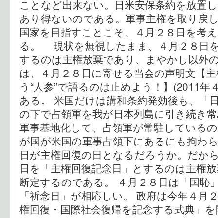
ことなど出来ない。日米安保条約を放置
あり得ないのである。軍事主権を取り戻
国家を目指すことこそ、４月２８日を考
る。 現状を無視したまま、４月２８日
するのは主権放棄であり、まやかし以外の
は、４月２８日に寄せる当会の声明文【主
う“人参”で語るのは止めよう！】(2011年
ある。 米国だけは講和条約発効後も、「
の下で占領軍を我が日本列島に引き続き常
軍事基地化して、占領軍が常駐しているの
が国が米国の軍事占領下にあるにも拘わ
日が主権回復の日となるだろうか。だか
日を「主権回復記念日」とするのは主権
断定するのである。 ４月２８日は「国恥
「祈念日」が相応しい。 政府は今年４月
権回復・国際社会復帰を記念する式典」を