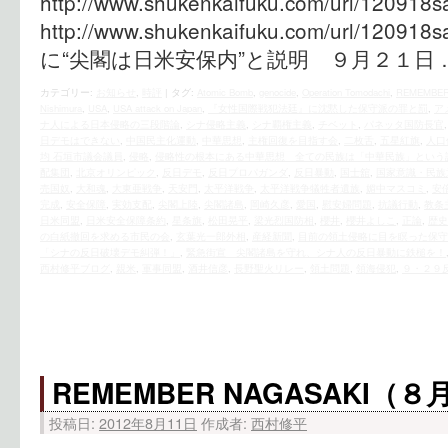
http://www.shukenkaifuku.com/url/1209
http://www.shukenkaifuku.com/url/1209
に“尖閣は日米安保内”と説明 ９月２１日
カテゴリー:
お知らせ
,
時評
|
タグ:
Atomic Bomb
,
genocide
,
Operation Tomodachi
,
REMEMBER
Nishimura
,
USA
,
USA attack on Japan
,
『女性国際戦犯法廷』に沈黙した保守派の罪と罰
,
ア
ナ人による日本侵略の三段階論
,
シナ侵略主義
,
シナ覇権主義
,
チベット
,
パネッタ国防長官
日デモはできない
,
中国民主化運動
,
中華思想
,
主権回復を目指す会
,
二枚舌
,
五星紅旗
,
人口
均 石垣市議会議員
,
侵略
,
侵略性の根本にある中華思想 全ての民族は「中華民族」という
配集団
,
北京オリンピック
,
反日デモ
,
反日プロパガンダ
,
反日暴動
,
国士舘
,
国家意識・民族
売国奴
,
大和魂
,
大東亜戦争
,
天安門
,
太平洋戦争
,
太平洋戦争犠牲者遺族
,
媚中マスコミ
,
安
完成
,
安全保障
,
実効支配
,
尖閣上陸
,
尖閣諸島
,
岡崎久彦
,
愛国
,
慰安婦問題
,
抗議行動
,
教条
日米同盟
,
日米安全保障条約
,
星条旗
,
松田晃平
,
梁光烈国防相
,
櫻井
,
櫻井よしこ
,
正論
,
歴史
の白紙撤回を求める市民の会
,
玄葉光一郎外相
,
産経新聞
,
目前の領土侵略に目を瞑った保守
「シナの反日破壊デモ糾弾！」
,
緊急街宣 尖閣諸島を守れ、シナ人の反日暴動に鉄槌を！
西村修平ブログ
,
親米
,
軍事同盟
,
酒井信彦
,
長野聖火リレー
,
領土問題
,
領海侵犯
,
９・２９
REMEMBER NAGASAKI（
投稿日:
2012年8月11日
作成者:
西村修平