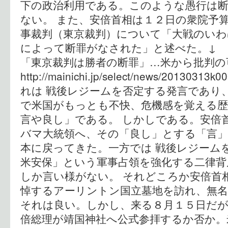
下の政治利用である。このような愚行は
ない。 また、安倍首相は１２日の衆院予
事裁判（東京裁判）について「大戦のいわ
によって断罪がなされた」と述べた。↓
「東京裁判は勝者の断罪」…米から批
http://mainichi.jp/select/news/20130313
れは 戦後レジームを否定する発言であり
で米国がもっとも不快、危機感を覚える
言や良し」である。 しかしである。安倍
バマ大統領へ、その「良し」とする「言
本に戻ってきた。一方では 戦後レジーム
米安保」という軍事占領を強化する二律背
しか言い様がない。 それどころか安倍首
悼するアーリントン国立墓地を訪れ、無名
それは良い。しかし、来る８月１５日だが
倍総理が靖国神社へ公式参拝するか否か。