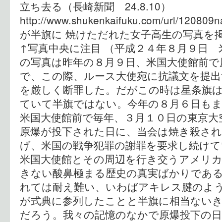
立ち去る（長崎新聞 24.8.10）
http://www.shukenkaifuku.com/url/120
が半旗に 焼けただれた女子高生の写真
↑写真中央に注目 （平成２４年８月９日 
の写真は昨年の８月９日、米国大使館前で
で、この際、ルース大使宛に抗議文を提出
を厳しく断罪した。だがこの時は星条旗
ていて半旗ではない。今年の８月６日も
米国大使館前で毎年、３月１０日の東京大
原爆が投下された日に、当会は焼き殺され
げ、米国の戦争犯罪の謝罪を要求し続けて
米国大使館とその周辺を行き交うアメリ
きない酸鼻極まる歴史の真実ばかりであ
れては耐え難い、いわばアキレス腱のよう
が式典に参列したことと半旗に相当ない
だろう。我々の記憶のなかで原爆投下の日