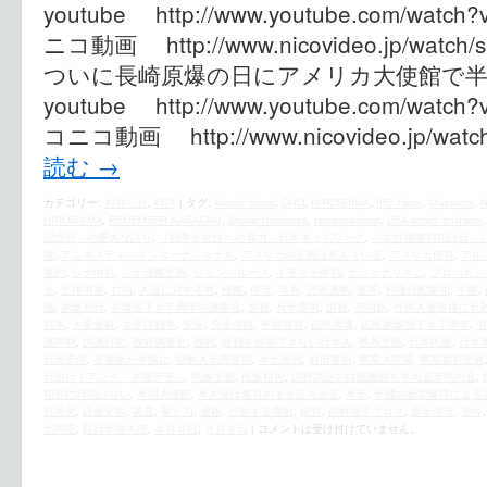
youtube http://www.youtube.com/wat
ニコ動画 http://www.nicovideo.jp/wat
ついに長崎原爆の日にアメリカ大使館で
youtube http://www.youtube.com/wat
コニコ動画 http://www.nicovideo.jp/watc
読む
→
カテゴリー:
お知らせ
,
時評
|
タグ:
Atomic Bomb
,
GHQ
,
HIROSHIMA
,
IPS Japan
,
Massacre
,
N
HIROSHIMA
,
REMEMBER NAGASAKI
,
Shuhei Nishimura
,
tamagawaboat
,
USA attack on Japan
記念日」の重大な誤り
,
「戦争と女性への暴力」日本ネットワーク
,
『女性国際戦犯法廷』
腱
,
アムネスティ・インターナショナル
,
アメリカの正義は死んでいる
,
アメリカ依存
,
アル
条約
,
シナ中共
,
シナ侵略主義
,
ジョン・ルース
,
トモダチ作戦
,
ナショナリズム
,
プロパガン
会
,
主権国家
,
亡国
,
人道に対する罪
,
侵略
,
保守
,
偽善
,
児島謙剛
,
冤罪
,
利権分配集団
,
半旗
,
感
,
原爆忌日
,
原爆投下６７周年抗議集会
,
原発
,
反米愛国
,
国難
,
売国奴
,
外国人参政権に反
戦争
,
大量虐殺
,
太平洋戦争
,
安保
,
安全保障
,
平和宣言
,
広島原爆
,
広島原爆投下６７周年
,
弔
議声明
,
抗議行動
,
政経調査会
,
敗戦
,
敗戦を総括できない日本人
,
教条主義
,
日本民族
,
日本
日米安保
,
星条旗が半旗に
,
朝鮮人元売春婦
,
本土決戦
,
村田春樹
,
東京大空襲
,
東京裁判史観
日決行！アンチ「水曜デモ」
,
民族主義
,
民族精神
,
河野談話の白紙撤回を求める市民の会
,
犯罪に時効はない
,
米国大使館
,
米大使は無言のまま立ち去る
,
米帝
,
米機の新型爆彈による
自民党
,
自虐史観
,
英霊
,
菊と刀
,
虐殺
,
行動する運動
,
街宣
,
西村修平ブログ
,
親米保守
,
追悼
土問題
,
駐日米国大使
,
８月６日
,
８月９日
|
コメントは受け付けていません。