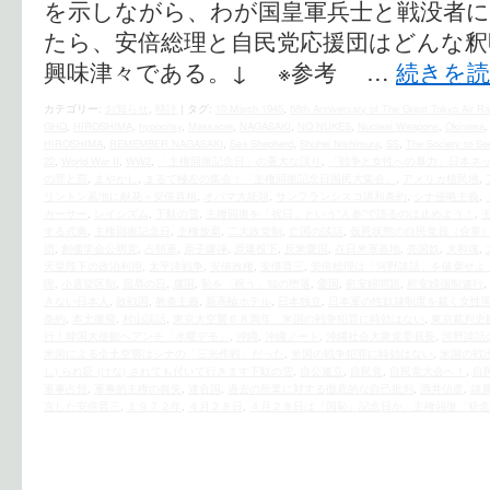
を示しながら、わが国皇軍兵士と戦没者
たら、安倍総理と自民党応援団はどんな
興味津々である。↓ ※参考 …
続きを
カテゴリー:
お知らせ
,
時評
|
タグ:
10 March 1945
,
68th Anniversary of The Great Tokyo Air Ra
GHQ
,
HIROSHIMA
,
hypocrisy
,
Massacre
,
NAGASAKI
,
NO NUKES
,
Nuclear Weapons
,
Okinawa
HIROSHIMA
,
REMEMBER NAGASAKI
,
Sea Shepherd
,
Shuhei Nishimura
,
SS
,
The Society to Se
22
,
World War II
,
WW2
,
「主権回復記念日」の重大な誤り
,
「戦争と女性への暴力」日本ネ
の罪と罰
,
まやかし
,
まるで極左の集会！「主権回復記念日国民大集会」
,
アメリカ植民地
,
リントン墓地に献花＝安倍首相
,
オバマ大統領
,
サンフランシスコ講和条約
,
シナ侵略主義
,
カーサー
,
レイシズム
,
下駄の雪
,
主権回復を「祝日」という“人参”で語るのは止めよう！
,
する式典
,
主権回復記念日
,
主権放棄
,
二大政党制
,
亡国の談話
,
仮死状態の自民党員（合掌
団
,
創価学会公明党
,
占領軍
,
原子爆弾
,
原爆投下
,
反米愛国
,
在日米軍基地
,
売国奴
,
大和魂
,
天皇陛下の政治利用
,
太平洋戦争
,
安倍政権
,
安倍晋三
,
安倍総理は「河野談話」を破棄せよ
障
,
小選挙区制
,
屈辱の日
,
属国
,
恥を「祝う」知の堕落
,
愛国
,
慰安婦問題
,
慰安婦強制連行
,
きない日本人
,
敗戦国
,
教条主義
,
新高輪ホテル
,
日本独立
,
日本軍の性奴隷制度を裁く女性
条約
,
本土復帰
,
村山談話
,
東京大空襲６８周年 米国の戦争犯罪に時効はない
,
東京裁判史
行！韓国大使館へアンチ「水曜デモ」
,
沖縄
,
沖縄ノート
,
沖縄社会大衆党委員長
,
河野談話
米国による全土空襲はシナの「三光作戦」だった
,
米国の戦争犯罪に時効はない
,
米国の戦
し) られ貶 (けな) されても付いて行きます下駄の雪
,
自公連立
,
自民党
,
自民党大会へ！
,
自
軍事占領
,
軍事的主権の喪失
,
連合国
,
過去の所業に対する徹底的な自己批判
,
酒井信彦
,
隷
言した安倍晋三
,
１９７２年
,
４月２８日
,
４月２８日は「国恥」記念日か、主権回復「祈念