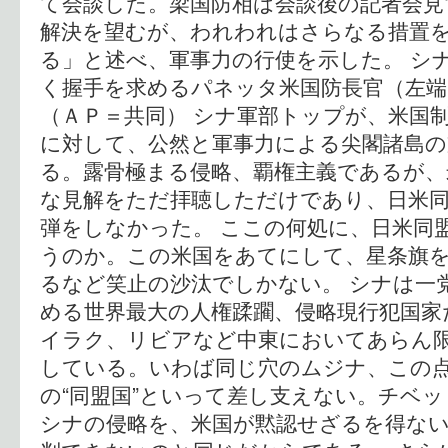
て会談した。梁国防相は会談後の記者会見
解決を望むが、われわれはさらなる措置
る」と述べ、軍事力の行使を示した。 シ
く握手を求めるパネッタ米国防長官（左端
（ＡＰ＝共同） シナ軍部トップが、米国
に対して、公然と軍事力による尖閣諸島
る。露骨極まる侵略、覇権主義であるが、
な見解をただ拝聴しただけであり、日米
弾をしなかった。 ここの何処に、日米同
うのか。この米国をあてにして、星条旗
るなど笑止の沙汰でしかない。 シナは一
める世界最大の人権蹂躙、侵略現行犯国家
イラク、リビアなど中東においてあらん
している。いわば同じ穴のムジナ、この
の“同盟国”といって差し支えない。チベ
シナの侵略を、米国が黙認せざるを得な