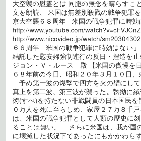
大空襲の慰霊とは 同胞の無念を晴らすこ
文を朗読、 米国は無差別殺戮の戦争犯罪を
京大空襲６８周年 米国の戦争犯罪に時効はない
http://www.youtube.com/watch?v=cFV
http://www.nicovideo.jp/watch/sm20
６８周年 米国の戦争犯罪に時効はない」
結託した慰安婦強制連行の反日・捏造を止
ジョン・Ｖ・ルース 殿 【米国の傲慢
６８年前の今日、昭和２０年３月１０日、
予め第一波の爆撃で四方を火の壁にして
真上を第二波、第三波が襲った。執拗に絨
術(すべ)を持たない非戦闘員の日本国民
０万人を死に至らしめ、家屋２７万８千戸
は、米国の戦争犯罪として人類の歴史に刻
ることは無い。 さらに米国は、我が国
に壊滅した状況下であったにもかかわら