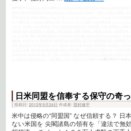
カテゴリー:
お知らせ
,
時評
|
タグ:
Atomic Bomb
,
GHQ
,
HIROSHIMA
,
Massacre
,
NAGASAKI
,
REMEMBER NAGASAKI
,
Shuhei Nishimura
,
USA attack on Japan
,
「戦争と女性への暴力」日
守派の罪と罰
,
そばの花咲く
,
アムネスティ・インターナショナル
,
アメリカ
,
アメリカの戦
チ「水曜デモ」
,
カルメン故郷に帰る
,
サンフランシスコ条約
,
シナ侵略主義
,
ジョン・ルー
ーソス
,
一水会
,
三月行動予定
,
中共
,
主権回復を目指す会
,
主権国家
,
亡国
,
佐野周二
,
侵略
,
子爆弾
,
反米
,
反米愛国
,
名画鑑賞・意見交換会
,
国難
,
売国奴
,
大和魂
,
大悲会
,
大東亜戦争
,
トシ子
,
悲哀
,
愛国
,
慰安婦強制連行
,
戦争犯罪
,
抗議行動
,
敗戦を総括できない日本人
,
教条
編映画
,
日本初カラー長編映画
,
日本軍の性奴隷制度を裁く女性国際戦犯法廷
,
日米同盟
,
日
空襲
,
東京裁判
,
東日本大震災
,
松竹
,
植民地
,
歴史捏造
,
民族派
,
民族精神
,
河野談話
,
河野談
白人至上主義
,
神風 特攻作戦の全貌
,
米国
,
米国が犯した戦争犯罪に時効は無い
,
米国大使館
自民党大会
,
自虐史観
,
菊と刀
,
行動する運動
,
街宣
,
西村修平ブログ
,
酒井信彦
,
野村秋介思
０「東京大空襲を忘れない」対米集会・デモ
,
３月１０日
|
コメントは受け付けていません
日米同盟を信奉する保守の奇
投稿日:
2012年9月24日
作成者:
西村修平
米中は侵略の“同盟国” なぜ信頼する？ 日本
ない米国を 尖閣諸島の領有を「違法で無