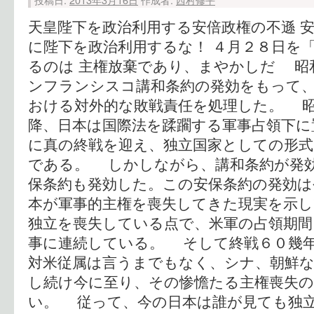
天皇陛下を政治利用する安倍政権の不遜 
に陛下を政治利用するな！ ４月２８日を
るのは 主権放棄であり、まやかしだ 昭
ンフランシスコ講和条約の発効をもって
おける対外的な敗戦責任を処理した。 昭
降、日本は国際法を蹂躙する軍事占領下に
に真の終戦を迎え、独立国家としての形式
である。 しかしながら、講和条約が発
保条約も発効した。この安保条約の発効は
本が軍事的主権を喪失してきた現実を示
独立を喪失している点で、米軍の占領期間
事に連続している。 そして終戦６０幾
対米従属は言うまでもなく、シナ、朝鮮
し続け今に至り、その惨憺たる主権喪失
い。 従って、今の日本は誰が見ても独